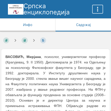
Српска
енциклопедија
Инфо
Садржај
ВАСОВИЋ, Мирјана
, психолог, универзитетски професор
(Крагујевац, 9. II 1950). Дипломирала је 1974. на Одељењу
за психологију Филозофског факултета у Београду, где је
1992. докторирала. У Институту друштвених наука у
Београду je 2000. стекла звање вишег научног сарадника, а
на Факултету политичких наука Универзитета у Београду je
2007. изабрана у звање редовног професора. На ФПН-у
обављала је функцију продекана за основне студије (2008
–
2010). Оснивач је и директор Центра за научна и
примењена истраживања ФПН. Објављује радове из