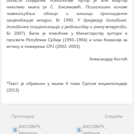
области социјалне психологије. Аутор је или коаутор
неколико књига (и С. Јоксимовић,
Психолошке основе
човекољубља: облици и чиниоци просоцијалне
оријентације младих
, Бг 1990;
У предворју политике:
политичка социјализација у детињству и раној младости
,
Бг 2007). Била је помоћник у Министарству културе и
просвете Републике Србије (1993
–
1994) и члан Комисије за
истину и помирење СРЈ (2002
–
2003).
Александар Костић
*Текст је објављен у књизи II тома Српске енциклопедије
(2013)
Enter
section
select
Претходни
Следећи
mode
ВАСОВИЋ,
ВАСОВИЋ,
Милорад
Небојша