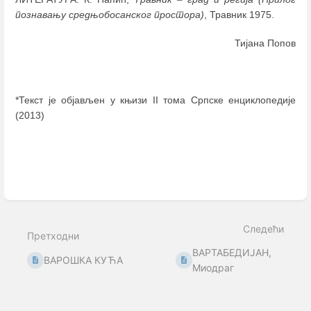
познавању средњобосанског простора)
, Травник 1975.
Тијана Попов
*Текст је објављен у књизи II тома Српске енциклопедије
(2013)
Enter
section
select
mode
Следећи
Претходни
ВАРТАБЕДИЈАН,
ВАРОШКА КУЋА
Миодраг