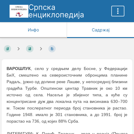
Српска
енциклопедија
Инфо
Садржај
ВАРОШЛУК
, село у средњем делу Босне, у Федерацији
БиХ, смештено на североисточним обронцима планине
Радаљ, јужно од долине реке Лашве, у непосредној близини
градића Турбе. Општински центар Травник је око 10 км
источно од села. Насеље је збијеног типа, а куће су
концентрисане дуж два локална пута на висинама 630
–
700
м. Током послератног периода број становника је растао.
Године 1948. имало је 301 становника, а до 1991. број је
порастао на 736, од којих 88% Срба.
ЛИТЕРАТУРА: К. Папић,
Травник
–
град и регија (Прилог