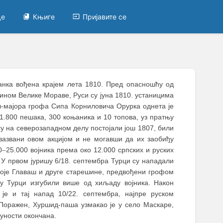
це
Књиге
Пријавите се
танка вођена крајем лета 1810. Пред опасношћу од
лином Велике Мораве, Руси су јуна 1810. устаницима
л-мајора грофа Сипа Корниловича Орурка однета је
 1.800 пешака, 300 коњаника и 10 топова, уз пратњу
су на северозападном делу постојали још 1807, били
зазвани овом акцијом и не могавши да их заобиђу
0
–
25.000 војника према око 12.000 српских и руских
. У првом јуришу 6/18. септембра Турци су нападали
ноје Главаш и друге старешине, предвођени грофом
у Турци изгубили више од хиљаду војника. Након
је и тај напад 10/22. септембра, најпре руском
Поражен, Хуршид-паша узмакао је у село Маскаре,
уности окончана.