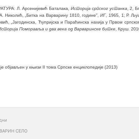
АТУРА: Л. Арсенијевић Баталака,
Историја српског устанка
, 2, Б
А. Николић, „Битка на Варварину 1810, године",
ИГ
, 1965, 1; Р. Љ
вић, „Јагодинска, Ћупријска и Параћинска нахија у Првом српско
Историја Поморавља и два века од Варваринске битке
, Круш. 201
 је објављен у књизи II тома Српске енциклопедије (2013)
дни
ВАРИН СЕЛО