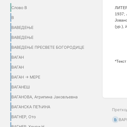
Слово В
ЛИТЕР
1937; 
В
Јовано
(ур.),
ВАВЕДЕЊЕ
ВАВЕДЕЊЕ
ВАВЕДЕЊЕ ПРЕСВЕТЕ БОГОРОДИЦЕ
ВАГАН
*Текст
ВАГАН
Enter
ВАГАН → МЕРЕ
section
select
ВАГАНЕШ
mode
ВАГАНОВА, Агрипина Јаковљевна
ВАГАНСКА ПЕЋИНА
Претхо
ВАГНЕР, Ото
ВАР
ВАГНЕР, Хенри Н.