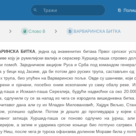
Поли
Слово В
ВАРВАРИНСКА БИТКА
АРИНСКА БИТКА
, једна од знаменитих битака Првог српског ус
ве коју је румелијски валија и сераскер Хуршид-паша спровео до
ли помоћ. Заједничком акцијом Руса и Срба под командом генера
 у бици код Јасике, да би потом део руских трупа, састављен од
х трупа, био упућен на Варваринско поље. Овде су шанчеви, који 
рени и ојачани, посебно оним ископаним уз саму обалу реке. И
д-паша и Исмаил-паша Серезлија, будући надмоћни са око 20.00
а, одлучили су се за напад из чега се изродила вишедневна битка
 читавог дана али су их Младен Миловановић, Хајдук Вељко, Ста
ом, успешно одбили. Потом је дошло до противудара у којем с
евног затишја Хуршид-паша се поново одлучио на јуриш, али 
еријом, а затим и ударима српске коњице био потпуно сатрвен. 
у Ниш, после чега је турска офанзива долином Мораве била у потп