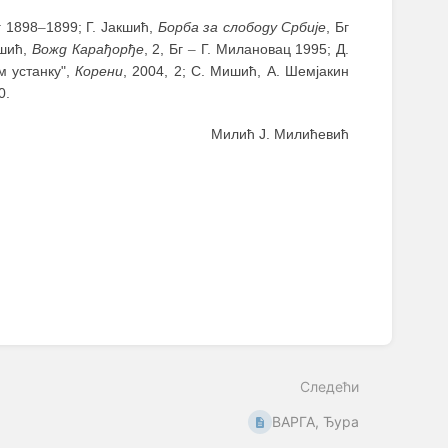
г 1898
–
1899; Г. Јакшић,
Борба за слободу Србије
, Бг
ушић,
Вожд Карађорђе
, 2, Бг
–
Г. Милановац 1995; Д.
м устанку",
Корени
, 2004, 2; С. Мишић, А. Шемјакин
0.
Милић Ј. Милићевић
Следећи
ВАРГА, Ђура