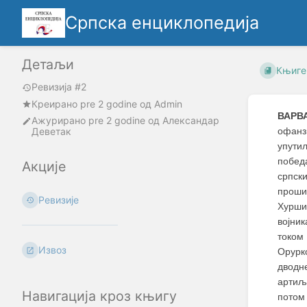
Српска енциклопедија
Детаљи
Књиге
Ревизија #2
Креирано
pre 2 godine
oд
Admin
ВАРВ
Ажурирано
pre 2 godine
од
Александар
Деветак
офанзи
упути
победа
Акције
српски
проши
Ревизије
Хурши
војник
током
Извоз
Орурк
дводн
артиљ
Навигација кроз књигу
потом 