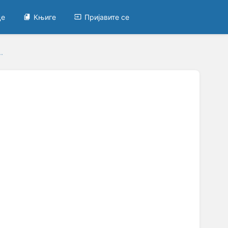
це
Књиге
Пријавите се
.