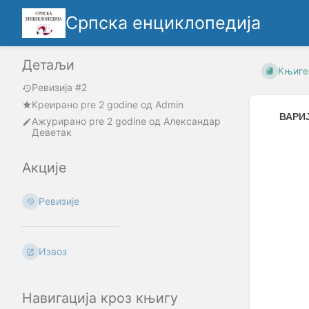
Српска енциклопедија
Детаљи
Књиге
Ревизија #2
Креирано
pre 2 godine
oд
Admin
ВАРИ
Ажурирано
pre 2 godine
од
Александар
Деветак
Enter
section
Акције
select
mode
Ревизије
Извоз
Навигација кроз књигу