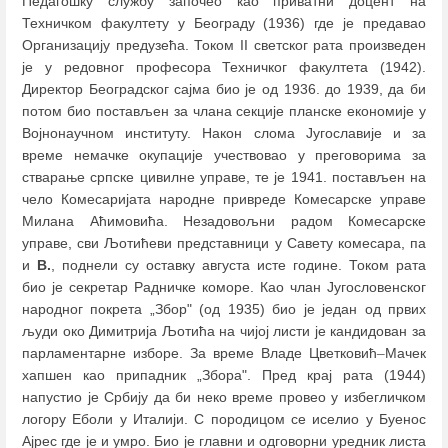
Педагошку службу започео као приватни доцент на
Техничком факултету у Београду (1936) где је предавао
Организацију предузећа. Током II светског рата произведен
је у редовног професора Техничког факултета (1942).
Директор Београдског сајма био је од 1936. до 1939, да би
потом био постављен за члана секције планске економије у
Војнонаучном институту. Након слома Југославије и за
време немачке окупације учествовао у преговорима за
стварање српске цивилне управе, те је 1941. постављен на
чело Комесаријата народне привреде Комесарске управе
Милана Аћимовића. Незадовољни радом Комесарске
управе, сви Љотићеви представници у Савету комесара, па
и
В.
, поднели су оставку августа исте године. Током рата
био је секретар Радничке коморе. Као члан Југословенског
народног покрета „Збор" (од 1935) био је један од првих
људи око Димитрија Љотића на чијој листи је кандидован за
парламентарне изборе. За време Владе Цветковић
–
Мачек
хапшен као припадник „Збора". Пред крај рата (1944)
напустио је Србију да би неко време провео у избегличком
логору Еболи у Италији. С породицом се иселио у Буенос
Ајрес где је и умро. Био је главни и одговорни уредник листа