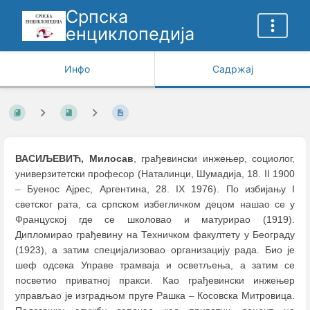
Српска
енциклопедија
Инфо
Садржај
ВАСИЉЕВИЋ, Милосав
, грађевински инжењер, социолог,
универзитетски професор (Наталинци, Шумадија, 18. II 1900
–
Буенос Ајрес, Аргентина, 28. IX 1976). По избијању I
светског рата, са српском избегличком децом нашао се у
Француској где се школовао и матурирао (1919).
Дипломирао грађевину на Техничком факултету у Београду
(1923), а затим специјализовао организацију рада. Био је
шеф одсека Управе трамваја и осветљења, а затим се
посветио приватној пракси. Као грађевински инжењер
управљао је изградњом пруге Рашка
–
Косовска Митровица.