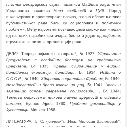
Гласник Београдског сајма
, часописа
Матица рада
, члан
Уредништва часописа
Нова светлост
и
Пут
. Поред
инжењерског и професорског позива, главна област његовог
публицистичког рада били су социолошки и политички
проблеми. Међу најбољим познаваоцима марксизма и један
од његових највећих критичара, био је и један од најбољих
стручњака за питања организације рада.
ДЕЛА*: Теорија најмањих квадрата*, Бг 1927;
Управљање
предузећем: с особитим погледом на грађевинска
предузећа
, Бг 1933;
Правци сутрашњице у етици,
политичкој економији, политици
, Бг 1934;
Истина о
С.С.С.Р
., Бг 1940;
Зборашки социолошки требник
, Бг 1940;
Незапосленост и право човека на рад
, Бг 1941;
Човек и
заједница: основи савремене социологије
, I, Бг 1944;
Темељи марксизма: њихова научна вредност и стварни
циљеви
, Буенос Ајрес 1960;
Проблем демократије у
Југославији
, Минхен 1988.
ЛИТЕРАТУРА: Ђ. Слијепчевић, „Инж. Милосав Васиљевић",