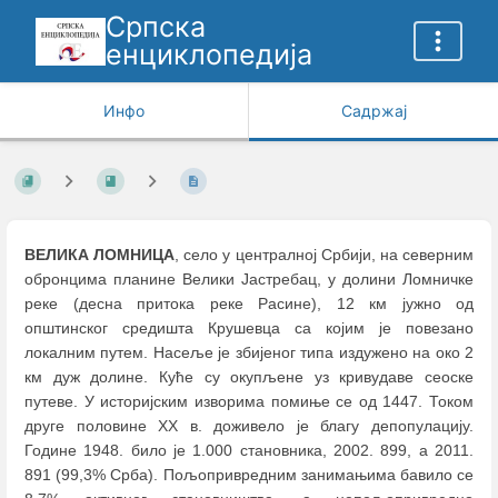
Српска
енциклопедија
Инфо
Садржај
ВЕЛИКА ЛОМНИЦА
, село у централној Србији, на северним
обронцима планине Велики Јастребац, у долини Ломничке
реке (десна притока реке Расине), 12 км јужно од
општинског средишта Крушевца са којим је повезано
локалним путем. Насеље је збијеног типа издужено на око 2
км дуж долине. Куће су окупљене уз кривудаве сеоске
путеве. У историјским изворима помиње се од 1447. Током
друге половине XX в. доживело је благу депопулацију.
Године 1948. било је 1.000 становника, 2002. 899, а 2011.
891 (99,3% Срба). Пољопривредним занимањима бавило се