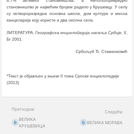
8,7% активног становништва, а непољопривредно
становништво је највећим бројем радило у Крушевцу. У селу
су четвороразредна основна школа, дом културе и месна
канцеларија коју користе и два околна села.
ЛИТЕРАТУРА:
Географска енциклопедија насеља Србије
, II,
Бг 2001.
Србољуб Ђ. Стаменковић
*Текст је објављен у књизи II тома Српске енциклопедије
(2013)
Enter
section
select
Претходни
mode
Следећи
ВЕЛИКА
ВЕЛИКА МОРАВА
КРУШЕВИЦА