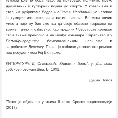
темама које је обрађивао, од привреде, политике, преко
друштвених и културних појава до спорта. У козеријама и
сталним рубрикама
Ведре шетње
и
Неоплантиус
неговао
је хумористичко-сатирични начин писања. Боемски начин
живота није му био сметња да своје обавезе извршава на
време, тачно и озбиљно. Као уредник
Новосадске хронике
своје знање преносио је на млађе новинаре. Сарађивао и у
Пољопривреднику
, бачкопаланачким новинама и
загребачком
Вјеснику
. Писао је забавне детективске романе
под псеудонимом Рој Вилијамс.
ЛИТЕРАТУРА: Д. Славковић, „Одважни боем", у:
Два века
српског новинарства
, Бг 1992.
Душан Попов
*Текст је објављен у књизи II тома Српске енциклопедије
(2013)