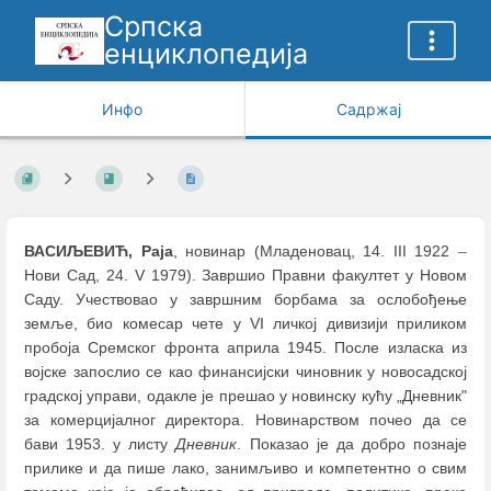
Српска
енциклопедија
Инфо
Садржај
ВАСИЉЕВИЋ, Раја
, новинар (Младеновац, 14. III 1922
–
Нови Сад, 24. V 1979). Завршио Правни факултет у Новом
Саду. Учествовао у завршним борбама за ослобођење
земље, био комесар чете у VI личкој дивизији приликом
пробоја Сремског фронта априла 1945. После изласка из
војске запослио се као финансијски чиновник у новосадској
градској управи, одакле је прешао у новинску кућу „Дневник"
за комерцијалног директора. Новинарством почео да се
бави 1953. у листу
Дневник
. Показао је да добро познаје
прилике и да пише лако, занимљиво и компетентно о свим