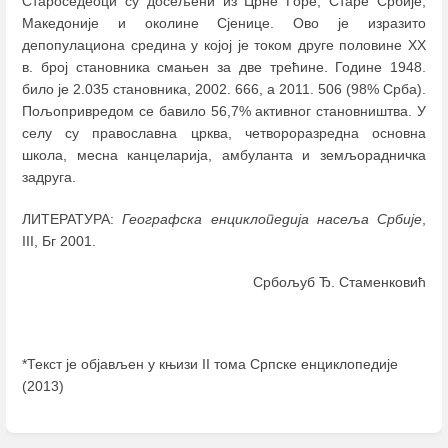
Староседеоци су досељени из Црне Горе, Старе Србије,
Македоније и околине Сјенице. Ово је изразито
депопулациона средина у којој је током друге половине XX
в. број становника смањен за две трећине. Године 1948.
било је 2.035 становника, 2002. 666, а 2011. 506 (98% Срба).
Пољопривредом се бавило 56,7% активног становништва. У
селу су православна црква, четвороразредна основна
школа, месна канцеларија, амбуланта и земљорадничка
задруга.
ЛИТЕРАТУРА:
Географска енциклопедија насеља Србије
,
III, Бг 2001.
Србољуб Ђ. Стаменковић
*Текст је објављен у књизи II тома Српске енциклопедије
(2013)
Enter
section