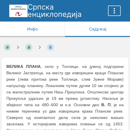
Српска
енциклопедија
Инфо
Садржај
ВЕЛИКА ПЛАНА
, село у Топлици, на јужној подгорини
Великог Јастрепца, на месту где изворишни краци Планске
реке (лева притока реке Топлице, слив Јужне Мораве)
напуштају планину. Локалним путем дугим 10 км спојено је
са магистралним путем Ниш
–
Приштина. Општински центар
Прокупље удаљен је 19 км према југоистоку. Насеље је
збијеног типа на 480
–
600 м н.в. Основни део
В. П.
је на
нижим теренима уз два изворишна крака Планске реке.
Северно од компактног дела села је неколико мањих
заселака. У историјским изворима помиње се од 1453.