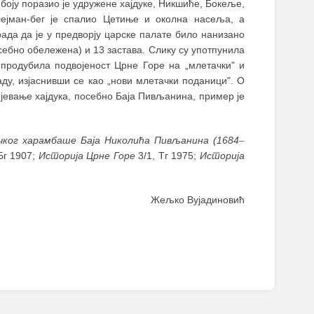
 боју поразио је удружене хајдуке, Никшиће, Бокеље,
лејман-бег је спалио Цетиње и околна насеља, а
ада да је у предворју царске палате било нанизано
осебно обележена) и 13 застава. Слику су употпунила
 продубила подвојеност Црне Горе на „млетачки" и
аду, изјаснивши се као „нови млетачки поданици". О
ојевање хајдука, посебно Баја Пивљанина, пример је
чког харамбаше Баја Николића Пивљанина (1684
–
 Бг 1907;
Историја Црне Горе
3/1, Тг 1975;
Историја
Жељко Вујадиновић