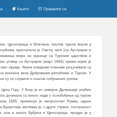
це
Књиге
Пријавите се
ука, Црногораца и Млечана, против турске војске у
публика приступила је Светој лиги (са Аустријом и
ржавања мира на граници са Турским царством и
н уговор са Аустријом (март 1684) према којем je
м свог оружја. Њени освајачки планови укључивали су
а копнена веза Дубровачке републике и Турске. У
ни су се служили и снагом побуњених ускока.
и Црну Гору. У Боку је из северне Далмације упућен
ата дочекала са много наде у ослобођење од турске
тком 1685. преминуо је митрополит Рувим, одани
 Бушатлија захтевао је, с друге стране, послушност
, али и нешто Брђана и Црногораца, продро је у