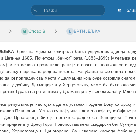
Поли
Слово В
ВРТИЈЕЉКА
ЈЕЉКА
, брдо на којем се одиграла битка удружених одреда хајд
ни Цетиња 1685. Почетком „бечког" рата (1683
–
1699) Млетачка ре
ом) и из основа променила раније ставове о неопходности од
гућавању ширења народних покрета. Република је склопила посеба
o дa joj припадну сва места у Далмацији која буде освојила снаго
рање у дубину Далмације и у Херцеговину, чиме би била одсечен
против Турака на ратиштима у Далмацији и у њеном залеђу, Млеча
ка република је настојала да на устанак подигне Боку которску 
Николић Пивљанин. Устала су поједина племена која су избијање р
и. Део Црногораца био је против сарадње са Венецијом. Поче
ки пријатељ у Црној Гори. Новопостављени скадарски бег Сулејман
ђана, Херцеговаца и Црногораца. Са неколико хиљада Албанаца