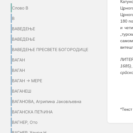
Катунс
Слово В
Црног
Црног
В
180 по
и чет
ВАВЕДЕЊЕ
„турск
ВАВЕДЕЊЕ
самом 
витеш
ВАВЕДЕЊЕ ПРЕСВЕТЕ БОГОРОДИЦЕ
ЛИТЕР
ВАГАН
1685)
ВАГАН
српск
ВАГАН → МЕРЕ
ВАГАНЕШ
ВАГАНОВА, Агрипина Јаковљевна
*Текст
ВАГАНСКА ПЕЋИНА
Enter
ВАГНЕР, Ото
section
select
ВАГНЕР, Хенри Н.