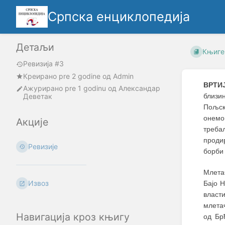
Српска енциклопедија
Детаљи
Књиге
Ревизија #3
Креирано
pre 2 godine
oд
Admin
ВРТИ
Ажурирано
pre 1 godinu
од
Александар
Деветак
близи
Пољск
онемо
Акције
требал
проди
Ревизије
борби 
Млетач
Извоз
Бајо 
власт
млетач
Навигација кроз књигу
од Бр