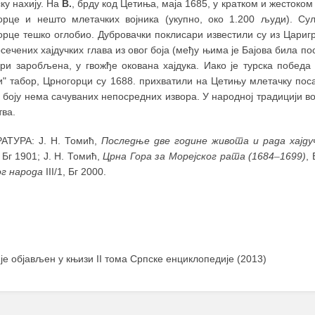
ку нахију. На
В.
, брду код Цетиња, маја 1685, у кратком и жестоком
орце и нешто млетачких војника (укупно, око 1.200 људи). Су
орце тешко оглобио. Дубровачки поклисари известили су из Царигр
сечених хајдучких глава из овог боја (међу њима је Бајова била п
ири заробљена, у гвожђе окована хајдука. Иако је турска победа
и" табор, Црногорци су 1688. прихватили на Цетињу млетачку пос
боју нема сачуваних непосредних извора. У народној традицији в
тва.
АТУРА: Ј. Н. Томић,
Последње две године живота и рада хајду
, Бг 1901; Ј. Н. Томић,
Црна Гора за Морејског рата (1684
–
1699)
,
ог народа
III/1, Бг 2000.
 је објављен у књизи II тома Српске енциклопедије (2013)