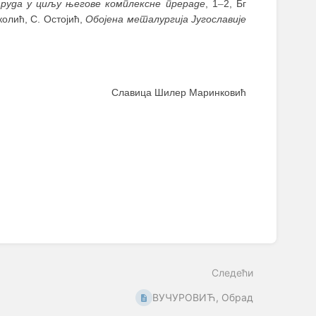
 руда у циљу његове комплексне прераде
, 1
–
2, Бг
иколић, С. Остојић,
Обојена металургија Југославије
Славица Шилер Маринковић
Следећи
ВУЧУРОВИЋ, Обрад