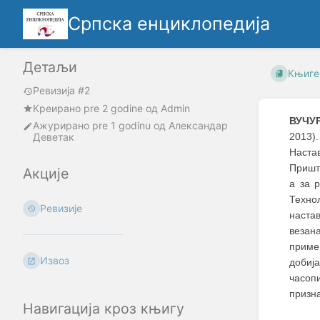
Српска енциклопедија
Детаљи
Књиге
Ревизија #2
Креирано
pre 2 godine
oд
Admin
ВУЧУ
Ажурирано
pre 1 godinu
од
Александар
Деветак
2013)
Наста
Пришти
Акције
а за 
Техно
Ревизије
настав
везан
приме
Извоз
добија
часоп
призна
Навигација кроз књигу