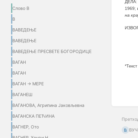
ДЕЛА:
Слово В
1969;
на кра
В
ИЗВОР
ВАВЕДЕЊЕ
ВАВЕДЕЊЕ
ВАВЕДЕЊЕ ПРЕСВЕТЕ БОГОРОДИЦЕ
ВАГАН
*Текст
ВАГАН
Enter
section
ВАГАН → МЕРЕ
select
mode
ВАГАНЕШ
ВАГАНОВА, Агрипина Јаковљевна
ВАГАНСКА ПЕЋИНА
Претхо
ВАГНЕР, Ото
ВУЧ
ВАГНЕР, Хенри Н.