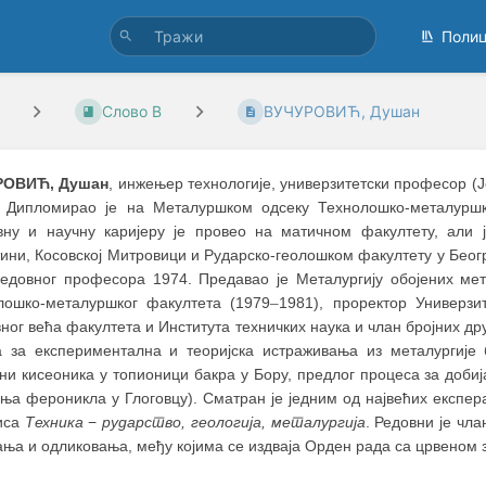
Поли
Слово В
ВУЧУРОВИЋ, Душан
РОВИЋ, Душан
, инжењер технологије, универзитетски професор (Је
. Дипломирао је на Металуршком одсеку Технолошко-металуршк
вну и научну каријеру је провео на матичном факултету, али 
ни, Косовској Митровици и Рударско-геолошком факултету у Београ
редовног професора 1974. Предавао је Металургију обојених мет
лошко-металуршког факултета (1979
–
1981), проректор Универзи
ног већа факултета и Института техничких наука и члан бројних дру
а за експериментална и теоријска истраживања из металургије 
ни кисеоника у топионици бакра у Бору, предлог процеса за доби
ња фероникла у Глоговцу). Сматран је једним од највећих експера
иса
Техника
−
рударство, геологија, металургија
. Редовни је чл
ња и одликовања, међу којима се издваја Орден рада са црвеном 