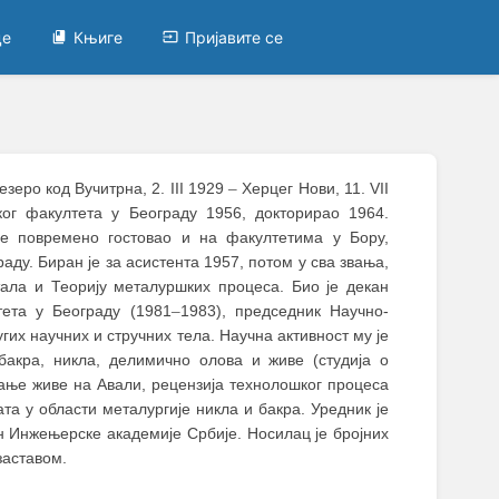
це
Књиге
Пријавите се
зеро код Вучитрна, 2. III 1929
–
Херцег Нови, 11. VII
ог факултета у Београду 1956, докторирао 1964.
је повремено гостовао и на факултетима у Бору,
ду. Биран је за асистента 1957, потом у сва звања,
ала и Теорију металуршких процеса. Био је декан
тета у Београду (1981
–
1983), председник Научно-
гих научних и стручних тела. Научна активност му је
бакра, никла, делимично олова и живе (студија о
јање живе на Авали, рецензија технолошког процеса
та у области металургије никла и бакра. Уредник је
ан Инжењерске академије Србије. Носилац је бројних
заставом.