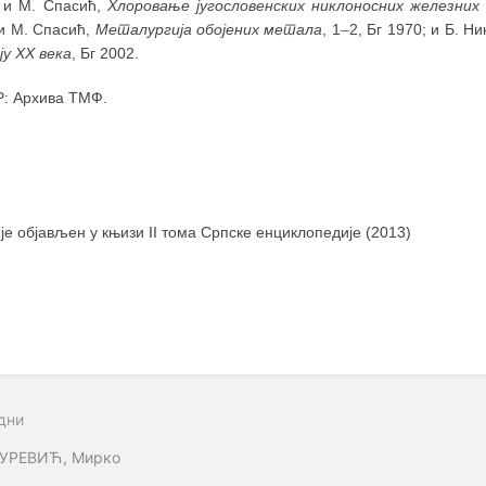
 и М. Спасић,
Хлоровање југословенских никлоносних железних
 и М. Спасић,
Металургија обојених метала
, 1
–
2, Бг 1970; и Б. Н
ју XX века
, Бг 2002.
: Архива ТМФ.
 је објављен у књизи II тома Српске енциклопедије (2013)
дни
УРЕВИЋ, Мирко