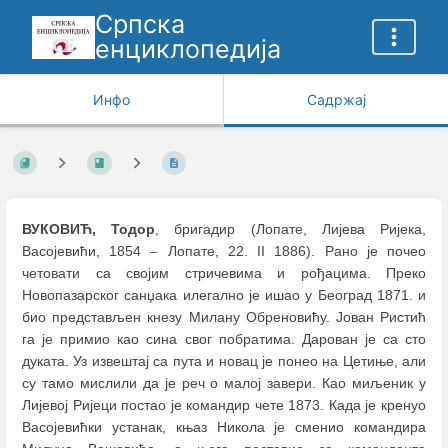
Српска
енциклопедија
Инфо
Садржај
ВУКОВИЋ, Тодор
, бригадир (Лопате, Лијева Ријека,
Васојевићи, 1854
–
Лопате, 22. II 1886). Рано је почео
четовати са својим стричевима и рођацима. Преко
Новопазарског санџака илегално је ишао у Београд 1871. и
био представљен кнезу Милану Обреновићу. Јован Ристић
га је примио као сина свог побратима. Дарован је са сто
дуката. Уз извештај са пута и новац је понео на Цетиње, али
су тамо мислили да је реч о малој завери. Као миљеник у
Лијевој Ријеци постао је командир чете 1873. Када је кренуо
Васојевићки устанак, књаз Никола је сменио командира