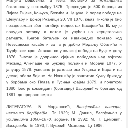
Милуна Вешовића, а њега поставио за команданта
батаљона у септембру 1875. Предводио је 500 бораца из
Лијеве Ријеке, Коњуха, Божића и Цецуна. И поред победе на
Шекулару и Доњој Ржаници 20. VII 1876, књаз Никола је био
незадовољан због погибије педесетак Васојевића.
В.
му је
пoнудио оставку, а потом је упућен на херцеговачко
ратиште. Његов батаљон се изванредно показао код
Невесињске касабе и за то је добио Медаљу Обилића и
Ђурђевски крст. Истакао се у великој победи на Вучјем долу
1876. Знатно је допринео сјајним победама над војском
Мехмед Али-паше на Буковој пољани и Морачи 1877. У
јануару 1878. успешно је ратовао око Улциња и Бара и на
десној обали Бојане. На Новшићу је заштитио Кучку бригаду
у борбама око Плава и Гусиња крајем 1879. и почетком
1880. Био је командант (бригадир) Васојевићке бригаде од
1881. до преране смрти.
ЛИТЕРАТУРА: Б. Марјановић,
Васојевићки главари,
неколико портрета
, Пг 1929; М. Дашић,
Васојевићи у
устанцима 1860
–
1878. године
, Пг 1992; М. П. Цемовић,
Васојевићи
, Бг 1993; Г. Вуковић,
Мемоари
, Цт 1996.