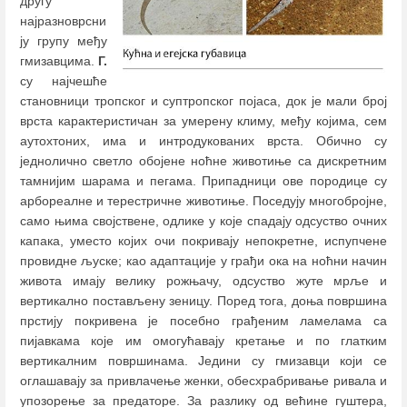
другу
најразноврсни
ју групу међу
гмизавцима.
Г.
су најчешће
становници тропског и суптропског појаса, док је мали број
врста карактеристичaн за умерену климу, међу којима, сем
аутохтоних, има и интродукованих врста. Oбично су
једнолично светло обојене ноћне животиње са дискретним
тамнијим шарама и пегама. Припадници ове породице су
арбореалне и терестричне животиње. Поседују многобројне,
само њима својствене, одлике у које спадају одсуство очних
капака, уместо којих очи покривају непокретне, испупчене
провидне љуске; као адаптације у грађи ока на ноћни начин
живота имају велику рожњачу, одсуство жуте мрље и
вертикално постављену зеницу. Поред тога, доња површина
прстију покривена је посебно грађеним ламелама са
пијавкама које им омогућавају кретање и по глатким
вертикалним површинама. Једини су гмизавци који се
оглашавају за привлачење женки, обесхрабривање ривала и
упозорење за предаторе. За разлику од већине гуштера,