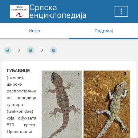
Српска
енциклопедија
Инфо
Садржај
ГУБАВИЦЕ
(гекони),
широко
распрострање
на породица
гуштера
(Gekkonidae)
која обухвата
870 врста.
Представља