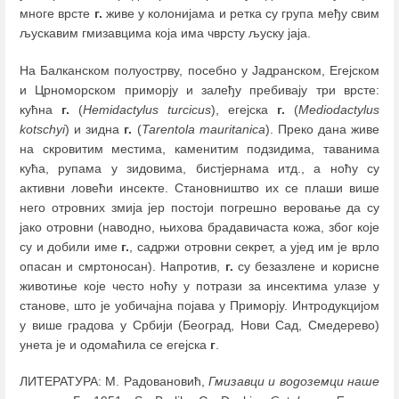
многе врсте
г.
живе у колонијама и ретка су група међу свим
љускавим гмизавцима која има чврсту љуску јаја.
На Балканском полуострву, посебно у Јадранском, Егејском
и Црноморском приморју и залеђу пребивају три врсте:
кућна
г.
(
Hemidactylus turcicus
), егејска
г.
(
Mediodactylus
kotschyi
) и зидна
г.
(
Tarentola mauritanica
). Преко дана живе
на скровитим местима, каменитим подзидима, таванима
кућа, рупама у зидовима, бистјернама итд., а ноћу су
активни ловећи инсекте. Становништво их се плаши више
него отровних змија јер постоји погрешно веровање да су
јако отровни (наводно, њихова брадавичаста кожа, због које
су и добили име
г.
, садржи отровни секрет, а ујед им је врло
опасан и смртоносан). Напротив,
г.
су безазлене и корисне
животиње које често ноћу у потрази за инсектима улазе у
станове, што је уобичајна појава у Приморју. Интродукцијом
у више градова у Србији (Београд, Нови Сад, Смедерево)
унета је и одомаћила се егејска
г
.
ЛИТЕРАТУРА: М. Радовановић,
Гмизавци и водоземци наше