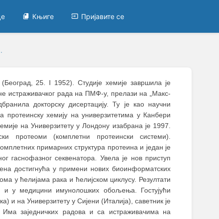
це
Књиге
Пријавите се
.
(Београд, 25. I 1952). Студије хемије завршила је
не истраживачког рада на ПМФ-у, прелази на „Макс-
дбранила докторску дисертацију. Ту је као научни
а протеинску хемију на универзитетима у Канбери
емије на Универзитету у Лондону изабрана је 1997.
ки протеоми (комплетни протеински системи).
комплетних примарних структура протеина и један је
ог гаснофазног секвенатора. Увела је нов приступ
жена достигнућа у примени нових биоинформатских
ома у ћелијама рака и ћелијском циклусу. Резултати
а и у медицини имунолошких обољења. Гостујући
) и на Универзитету у Сијени (Италија), саветник је
е. Има заједничких радова и са истраживачима на