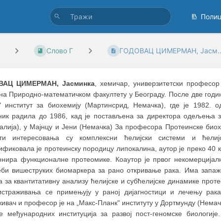
Поли
Слово Г
ГОДОВАЦ ЦИМЕРМАН, Јасм..
ВАЦ ЦИМЕРМАН, Јасминка
, хемичар, универзитетски професор 
 на Природно-математичком факултету у Београду. После две годи
" институт за биохемију (Мартинсрид, Немачка), где је 1982. о
ник радила до 1986, кад је постављена за директора одељења з
ралија), у Мајнцу и Јени (Немачка) За професора Протеинске биох
ти интересовања су комплексни ћелијски системи и ћелијс
фиковала је протеинску породицу липокалина, аутор je преко 40 
онира функционалне протеомике. Коаутор је првог некомерцијалн
еби вишеструких биомаркера за рано откривање рака. Има запа
 за квантитативну анализу ћелијске и субћелијске динамике проте
истраживања се примењују у раној дијагностици и лечењу рак
ивач и професор је на „Макс-Планк" институту у Дортмунду (Немачка
е међународних институција за развој пост-геномске биологиј