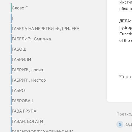
Инстит
Слово Г
област
Г
ДЕЛА: 
hydrop
ГАБЕЛА НА НЕРЕТВИ → ДРИЈЕВА
Functi
ГАБЕЛИЋ, Смиљка
of the
ГАБОШ
ГАБРИЛИ
ГАБРИЋ, Јосип
*Текст
ГАБРИЋ, Нестор
Enter
ГАБРО
section
select
ГАБРОВАЦ
mode
ГАВА ГРУПА
Претхо
ГАВАН, БОГАТИ
ГО
ГАВАНОЗОГЛУ ХУСЕИН-ПАША