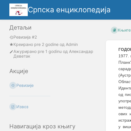
Српска енциклопедија
Детаљи
Књиге
Ревизија #2
Креирано
pre 2 godine
oд
Admin
ГОДО
Ажурирано
pre 1 godinu
од
Александар
Деветак
1977.
Планк
сарад
Акције
(Ауст
Облас
Ревизије
Иденти
од пи
употр
Извоз
метода
ових 
истраж
Навигација кроз књигу
у виш