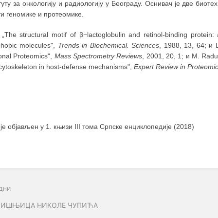
уту за онкологију и радиологију у Београду. Оснивач је две биот
и геномике и протеомике.
„The structural motif of β−lactoglobulin and retinol‑binding protein
hobic molecules",
Trends in Biochemical. Sciences
, 1988, 13, 64; и
onal Proteomics",
Mass Spectrometry Reviews
, 2001, 20, 1; и M. Radu
 cytoskeleton in host-defense mechanisms",
Expert Review in Proteomi
 је објављен у 1. књизи III тома Српске енциклопедије (2018)
дни
ДИШЊИЦА НИКОЛЕ ЧУПИЋА