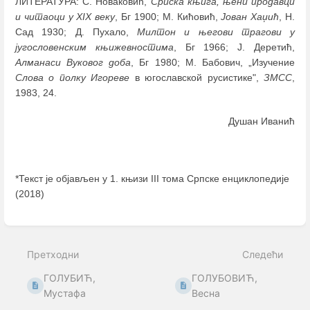
ЛИТЕРАТУРА: С. Новаковић,
Српска књига, њени продавци
и читаоци у XIX веку
, Бг 1900; М. Кићовић,
Јован Хаџић
, Н.
Сад 1930; Д. Пухало,
Милтон и његови трагови у
југословенским књижевностима
, Бг 1966; Ј. Деретић,
Алманаси Вуковог доба
, Бг 1980; М. Бабович, „Изучение
Слова о полку Игореве
в югославской русистике",
ЗМСС
,
1983, 24.
Душан Иванић
*Текст је објављен у 1. књизи III тома Српске енциклопедије
(2018)
Enter
section
select
Претходни
Следећи
mode
ГОЛУБИЋ,
ГОЛУБОВИЋ,
Мустафа
Весна