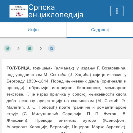
Српска
енциклопедија
Инфо
Садржај
ГОЛУБИЦА
, годишњак (алманах) у издању Г. Возаревића,
под уредништвом М. Светића (Ј. Хаџића) који је излазио у
Београду 1839--1844. Поред књижевних дјела (оригинали и
преводи), објављује историјске, биографске, мемоарске
текстове.
Г.
је израз прилика у српској књижевности свога
доба: основну оријентацију на класицизам (М. Светић, Ђ.
Малетић, Ј. С. Поповић) прате граничне и романтичарске
струје (С. Милутиновић Сарајлија, П. П. Његош, В.
Живковић). Преводи античких аутора (Ксенофонт,
Анакреонт, Хорације, Вергилије, Цицерон, Марко Аурелије),