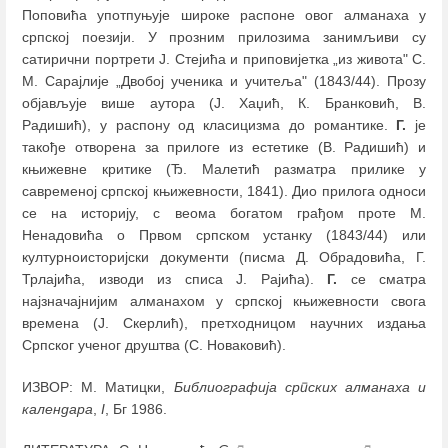
Поповића употпуњује широке распоне овог алманаха у
српској поезији. У прозним прилозима занимљиви су
сатирични портрети Ј. Стејића и приповијетка „из живота" С.
М. Сарајлије „Двобој ученика и учитеља" (1843/44). Прозу
објављује више аутора (Ј. Хаџић, К. Бранковић, В.
Радишић), у распону од класицизма до романтике.
Г.
је
такође отворена за прилоге из естетике (В. Радишић) и
књижевне критике (Ђ. Малетић разматра прилике у
савременој српској књижевности, 1841). Дио прилога односи
се на историју, с веома богатом грађом проте М.
Ненадовића о Првом српском устанку (1843/44) или
културноисторијски документи (писма Д. Обрадовића, Г.
Трлајића, изводи из списа Ј. Рајића).
Г.
се сматра
најзначајнијим алманахом у српској књижевности свога
времена (Ј. Скерлић), претходницом научних издања
Српског ученог друштва (С. Новаковић).
ИЗВОР: М. Матицки,
Библиографија српских алманаха и
календара
,
I
, Бг 1986.