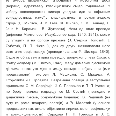
те аутора византијског (Продром) и новогрчког доба
(Кораис), одражавају класицистички смјер годишњака. У
избору новоевропских писаца уредник иде за највишим
вриједностима, између класицистичке и романтичарске
струје (Џ. Милтон, Ј. В. Гете, Ф. Шилер, К. М. Виланд, Е.
Јанг, Н. Карамзин, В. Жуковски). Неки од ових превода
(дијелови Милтоновог
Изгубљеног раја
, 1840, 1841), могли
су утицати и на српске пјеснике (Ј. Стерија Поповић, Ј.
Суботић, П. П. Његош), док су други назначавали нове
естетичке оријентације (преводи чланака Ф. Шилера, 1840).
Овдје је објављен и први превод староруског спјева
Слово о
полку Игореву
(М. Светић, 1842). Међу домаћим пјесничким
дјелима истакнуто мјесто имају посмртно објављени (или
прештампани) текстови Л. Мушицког, С. Мркаља, А.
Стојковића и Г. Трлајића. Савремена поезија је заступљена
прилозима С. М. Сарајлије, Ј. С. Поповића и П. П. Његоша;
по броју прилога издвајају се М. Светић (пригодне и
дидактичке пјесме, родољубиве буднице), В. Радишић (на
путу ка романтичарској поезији) и Ђ. Малетић (у основи
представник тзв. школе објективне лирике, склон рефлексији
и артифицијелности). Сарадња П. П. Његоша и Ј. С.