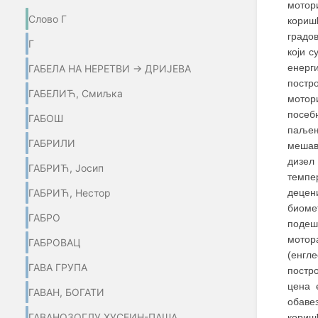
мотори
Слово Г
кориш
градо
Г
који 
енерги
ГАБЕЛА НА НЕРЕТВИ → ДРИЈЕВА
постро
ГАБЕЛИЋ, Смиљка
мотор
посеб
ГАБОШ
паљењ
ГАБРИЛИ
мешав
дизел
ГАБРИЋ, Јосип
темпе
ГАБРИЋ, Нестор
децени
биоме
ГАБРО
подеш
мотор
ГАБРОВАЦ
(енгл
ГАВА ГРУПА
постр
цена 
ГАВАН, БОГАТИ
обаве
ГАВАНОЗОГЛУ ХУСЕИН-ПАША
кориш