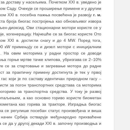
 за доставу у насељима. Почетком XXI в. уведено је
вом Саду. Очекује се проширење примене и у другим
ком XXI в. посебна пажња посвећена је развоју
г. м.
ста броја биогас постројења као обновљивог извора
гљен-диоксид. Ови стационарни мотори користе се у
е, когенерацију. Најчешће се за биогас користе Ото
ком XXI в. достигли снагу и до 4 МW. Поред тога,
00 кW примењују се и дизел мотори с иницијалним
en). На овим моторима у радни простор се доводи
ња горње мртве тачке клипова, убризгава се 2
–
10%
те се за стартовање и загревање мотора до радне
ст за практичну примену достигнута је тек у првој
е гас који је по саставу идентичан природном гасу
–
ристи за погон транспортних средстава са моторима
ориво за транспортна средства. У току је развој
паљењем, а као основно гориво користе биометан
иометана као горива за тракторе. Изградња биогас
има се регулише посебан статус произвођача и виша
 начин Србија остварује међународно прихваћене
се да у другој декади XXI в. започну производња и