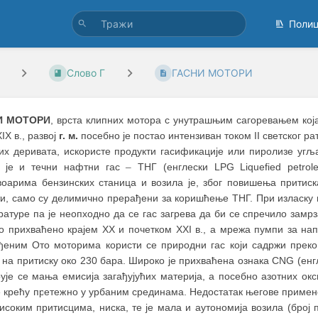
Поли
Слово Г
ГАСНИ МОТОРИ
И МОТОРИ
, врста клипних мотора с унутрашњим сагоревањем која
XIX в., развој
г. м.
посебно је постао интензиван током II светског ра
их деривата, искористе продукти гасификације или пиролизе угљ
 је и течни нафтни гас
–
ТНГ (енглески LPG Liquefied petrol
воарима бензинских станица и возила је, због повишења притиска
ти, само су делимично прерађени за коришћење ТНГ. При изласку 
ратуре па је неопходно да се гас загрева да би се спречило замр
о прихваћено крајем XX и почетком XXI в., а мрежа пумпи за на
ђеним Ото моторима користи се природни гас који садржи преко
, на притиску око 230 барa. Широко је прихваћена ознака CNG (ен
рује се мања емисија загађујућих материја, а посебно азотних ок
е крећу претежно у урбаним срединама. Недостатак његове примене 
високим притисцима, ниска, те је мала и аутономија возила (бро