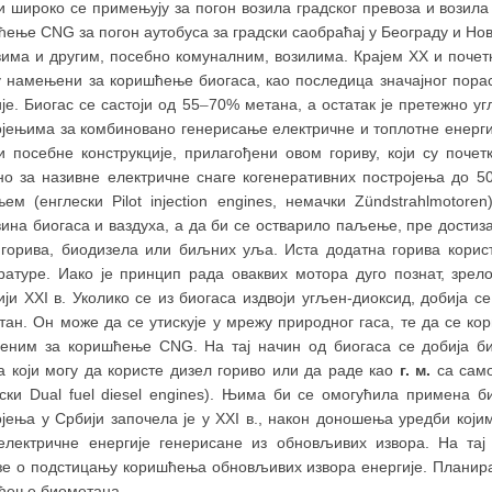
 широко се примењују за погон возила градског превоза и возила
ћење CNG за погон аутобуса за градски саобраћај у Београду и Но
вима и другим, посебно комуналним, возилима. Крајем XX и почет
су намењени за коришћење биогаса, као последица значајног пора
је. Биогас се састоји од 55
–
70% метана, а остатак је претежно у
јењима за комбиновано генерисање електричне и топлотне енергиј
и посебне конструкције, прилагођени овом гориву, који су почет
но за називне електричне снаге когенеративних постројења до 5
ем (енглески Pilot injection engines, немачки Zündstrahlmotor
ина биогаса и ваздуха, а да би се остварило паљење, пре достиза
 горива, биодизела или биљних уља. Иста додатна горива корис
ратуре. Иако је принцип рада оваквих мотора дуго познат, зрело
ји XXI в. Уколико се из биогаса издвоји угљен-диоксид, добија с
тан. Он може да се утискује у мрежу природног гаса, те да се ко
еним за коришћење CNG. На тај начин од биогаса се добија биог
а који могу да користе дизел гориво или да раде као
г. м.
са само
ески Dual fuel diesel engines). Њима би се омогућила примена б
ојења у Србији започела је у XXI в., након доношења уредби кој
електричне енергије генерисане из обновљивих извора. На тај
зе о подстицању коришћења обновљивих извора енергије. Планира 
ћење биометана.