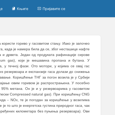
це
Књиге
Пријавите се
 користи гориво у гасовитом стању. Иако је започео
та, када је намера била да се, због несташице нафте
а и дрвета. Један од продуката рафинације сирове
eum gas), који је мешавина пропана и бутана. У
, у течној фази. Ото мотори, у којима се овај гас
из резервоара и експанзије гаса долази до снижења
завање. Коришћење ТНГ за погон возила је у Србији
пајање овим горивом је распрострањена. У посебно
 95% метана. Он је и у резервоарима у гасовитом
глески Compressed natural gas). При коришћењу CNG
сида
–
NOx, те је погодан за коришћење у возилима
је то што је енергетска густина природног гаса, чак
ј пређених километара без пуњења резервоара). Ови