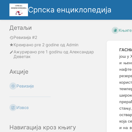
Српска енциклопедија
Детаљи
Књиге
Ревизија #2
Креирано
pre 2 godine
oд
Admin
ГАСН
Ажурирано
pre 1 godinu
од
Александар
Деветак
још у 
и њен
нафте
Акције
резер
корис
Ревизије
темпе
широк
прера
Извоз
стању
оства
која с
Навигација кроз књигу
и на 