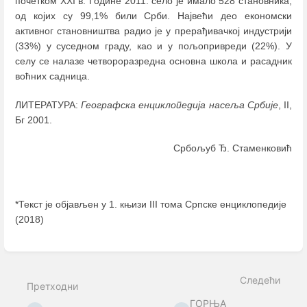
почетком XXI в. Године 2011. село је имало 528 становника,
од којих су 99,1% били Срби. Највећи део економски
активног становништва радио је у прерађивачкој индустрији
(33%) у суседном граду, као и у пољопривреди (22%). У
селу се налазе четвороразредна основна школа и расадник
воћних садница.
ЛИТЕРАТУРА:
Географска енциклопедија насеља Србије
, II,
Бг 2001.
Србољуб Ђ. Стаменковић
*Текст је објављен у 1. књизи III тома Српске енциклопедије
(2018)
Enter
section
select
Следећи
mode
Претходни
ГОРЊА