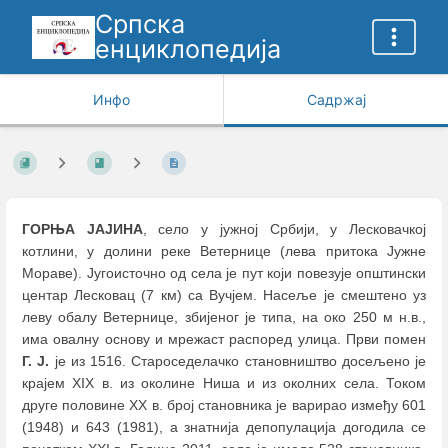
Српска
енциклопедија
Инфо
Садржај
ГОРЊА ЈАЈИНА
, село у jужној Србији, у Лесковачкој
котлини, у долини реке Ветернице (лева притока Јужне
Мораве). Југоисточно од села је пут који повезује општински
центар Лесковац (7 км) са Вучјем. Насеље је смештено уз
леву обалу Ветернице, збијеног је типа, на око 250 м н.в.,
има овалну основу и мрежаст распоред улица. Први помен
Г. Ј.
је из 1516. Староседелачко становништво досељено је
крајем XIX в. из околине Ниша и из околних села. Током
друге половине XX в. број становника је варирао између 601
(1948) и 643 (1981), а знатнија депопулација догодила се