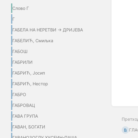
Слово Г
Г
ГАБЕЛА НА НЕРЕТВИ → ДРИЈЕВА
ГАБЕЛИЋ, Смиљка
ГАБОШ
ГАБРИЛИ
ГАБРИЋ, Јосип
ГАБРИЋ, Нестор
ГАБРО
ГАБРОВАЦ
ГАВА ГРУПА
Претхо
ГАВАН, БОГАТИ
ГЛА
ГАВАНОЗОГЛУ ХУСЕИН-ПАША