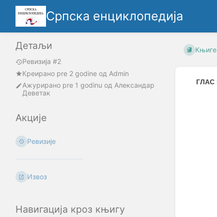
Српска енциклопедија
Детаљи
Књиге
Ревизија #2
Креирано
pre 2 godine
oд
Admin
ГЛАС
Ажурирано
pre 1 godinu
од
Александар
Деветак
Enter
section
Акције
select
mode
Ревизије
Извоз
Навигација кроз књигу