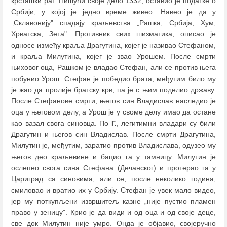
крсташки рат. Пишући своје дело 1332, оставио је податке о
Србији, у којој је једно време живео. Навео је да у
„Склавонију" спадају краљевства „Рашка, Србија, Хум,
Хрватска, Зета". Противник свих шизматика, описао је
односе између краља Драгутина, којег је називао Стефаном,
и краља Милутина, којег је звао Урошем. После смрти
њиховог оца, Рашком је владао Стефан, али се против њега
побунио Урош. Стефан је победио брата, међутим било му
је жао да пролије братску крв, па је с њим поделио државу.
После Стефанове смрти, његов син Владислав наследио је
оца у његовом делу, а Урош је у своме делу имао да остане
као вазал свога синовца. По
Г.
, легитимни владари су били
Драгутин и његов син Владислав. После смрти Драгутина,
Милутин је, међутим, заратио против Владислава, одузео му
његов део краљевине и бацио га у тамницу. Милутин је
ослепео свога сина Стефана (Дечанског) и протерао га у
Цариград са синовима, али се, после неколико година,
смиловао и вратио их у Србију. Стефан је увек мало видео,
јер му поткупљени извршитељ казне „није пустио пламен
право у зеницу". Крио је да види и од оца и од своје деце,
све док Милутин није умро. Онда је објавио, својеручно