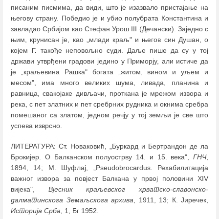
писаним писмима, да види, што је изазвало пристајање на
његову страну. Победио је и убио полубрата Константина и
завладао Србијом као Стефан Урош III (Дечански). Заједно с
њим, крунисан је, као „млади краљ" и његов син Душан, о
којем
Г.
такође неповољно суди. Даље пише да су у тој
држави утврђени градови једино у Приморју, али истиче да
је „краљевина Рашка" богата „житом, вином и уљем и
месом", има много великих шума, ливада, планина и
равница, свакојаке дивљачи, проткана је мрежом извора и
река, с пет златних и пет сребрних рудника и окнима сребра
помешаног са златом, једном речју у тој земљи је све што
успева изврсно.
ЛИТЕРАТУРА: Ст. Новаковић, „Буркард и Бертрандон де ла
Брокијер. О Балканском полуострву 14. и 15. века",
ГНЧ
,
1894, 14; M. Шуфлај, „Pseudobrocardus. Рехабилитација
важног извора за повјест Балкана у првој половини XIV
вијека",
Вјесник краљевског хрватско-славонско-
далматинскога Земаљскога архива
, 1911, 13; К. Јиречек,
Историја Срба
, 1, Бг 1952.