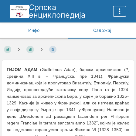
Српска
енциклопедија
Инфо
Садржај
ГИЈОМ АДАМ
(Guillelmus Adae), барски архиепископ (?,
средина XIII в.
–
Француска, пре 1341). Француски
доминиканац који је пропутовао Византију, Етиопију, Персију,
Индију, проповедајући католичку веру. Папа га је 1324.
наименовао за архиепископа Бара, у коjем је боравио 1325
–
1329. Касније је живео у Француској, али се изгледа враћао
у своју дијецезу. Умро је пре 1341. у Француској. Написао је
дело „Directorium ad passagium faciendum per Philippum
regem Franciae in terram sanctam anno 1332", којим је желео
да подстакне француског краља Филипа VI (1328
–
1350) на