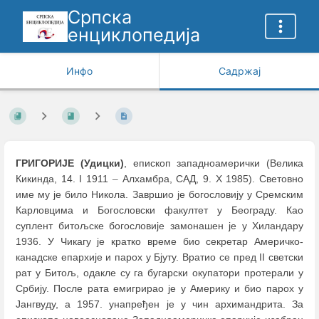
Српска
енциклопедија
Инфо
Садржај
ГРИГОРИЈЕ (Удицки)
, епископ западноамерички (Велика
Кикинда, 14. I 1911
–
Алхамбра, САД, 9. X 1985). Световно
име му је било Никола. Завршио је богословију у Сремским
Карловцима и Богословски факултет у Београду. Као
суплент битољске богословије замонашен је у Хиландару
1936. У Чикагу је кратко време био секретар Америчко-
канадске епархије и парох у Бјуту. Вратио се пред II светски
рат у Битољ, одакле су га бугарски окупатори протерали у
Србију. После рата емигрирао је у Америку и био парох у
Јангвуду, а 1957. унапређен је у чин архимандрита. За