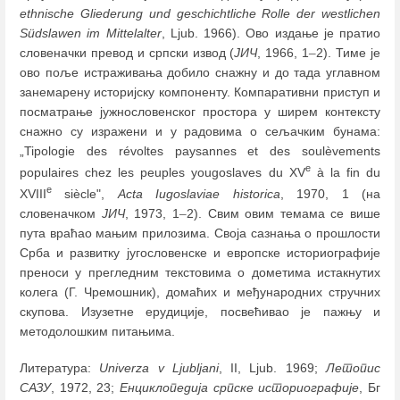
ethnische Gliederung und geschichtliche Rolle der westlichen
Südslawen im Mittelalter
, Ljub. 1966). Ово издање је пратио
словеначки превод и српски извод (
ЈИЧ
, 1966, 1
–
2). Тиме је
ово поље истраживања добило снажну и до тада углавном
занемарену историјску компоненту. Компаративни приступ и
посматрање јужнословенског простора у ширем контексту
снажно су изражени и у радовима о сељачким бунама:
„Tipologie des révoltes paysannes et des soulèvements
e
populaires chez les peuples yougoslaves du XV
à la fin du
e
XVIII
siècle",
Acta Iugoslaviae historica
, 1970, 1 (на
словеначком
ЈИЧ
, 1973, 1
–
2). Свим овим темама се више
пута враћао мањим прилозима. Своја сазнања о прошлости
Срба и развитку југословенске и европске историографије
преноси у прегледним текстовима о дометима истакнутих
колега (Г. Чремошник), домаћих и међународних стручних
скупова. Изузетне ерудиције, посвећивао је пажњу и
методолошким питањима.
Литература:
Univerza v Ljubljani
, II, Ljub. 1969;
Летопис
САЗУ
, 1972, 23;
Енциклопедија српске историографије
, Бг