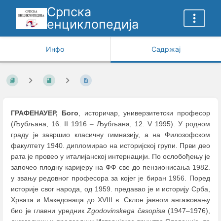
Српска
енциклопедија
Инфо
Садржај
ГРАФЕНАУЕР, Бого
, историчар, универзитетски професор
(Љубљана, 16. II 1916
–
Љубљана, 12. V 1995). У родном
граду је завршио класичну гимназију, а на Филозофском
факултету 1940. дипломирао на историјској групи. Први део
рата је провео у италијанској интернацији. По ослобођењу је
започео плодну каријеру на ФФ све до пензионисања 1982.
у звању редовног професора за којег је биран 1956. Поред
историје свог народа, од 1959. предавао је и историју Срба,
Хрвата и Македонаца до XVIII в. Склон јавном ангажовању
био је главни уредник
Zgodovinskega časopisa
(1947
–
1976),