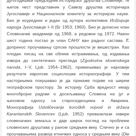
дугогодишњи председник Историјског друштва Словеније, те
његов чест представник у Савезу друштва историчара
Југославије и Националном комитету за историјске науке.
Био је коуредник и један од аутора колективне
Историје
народа Југославије
I
–
II (Бг 1953; 1960). Био је дописни члан
Словеначке академије од 1968, а редовни од 1972. Након
шест година постао је члан САНУ ван радног састава.
Г.
допринос проучавању српске прошлости је вишестран. Као
плодан писац на све облике истраживања, од издавања
извора до синтетичких прегледа (
Zgodovina slovenskega
naroda
, I
–
V, Ljub. 1954
–
1962), примењивао је најновије
резултате европске социолошке историографије. У тим
настојањима покушавао је да прикаже појаве на ширем
географском простору. За историју Срба вредност имају
многобројни радови о досељавању Словена на југ и
њиховом односу са староседеоцима и Аварима.
Монографија
Ustoličevanje koroških vojvod in država
Karantanskih Slovencev
(Ljub. 1952) превазилази оквире
словеначких земаља и даје широк поглед на проблеме
словенских друштава у раном средњем веку. Слично је и са
проучавањима развоја етничких односа у средњем веку (
Die