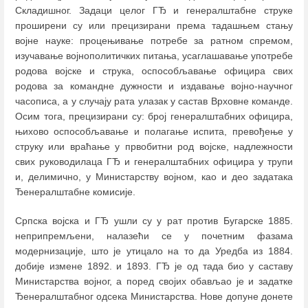
Складишног. Задаци целог ГЂ и генералштабне струке
проширени су или прецизирани према тадашњем стању
војне науке: процењивање потребе за ратном спремом,
изучавање војнополитичких питања, усаглашавање употребе
родова војске и струка, оспособљавање официра свих
родова за командне дужности и издавање војно-научног
часописа, а у случају рата улазак у састав Врховне команде.
Осим тога, прецизирани су: број генералштабних официра,
њихово оспособљавање и полагање испита, превођење у
струку или враћање у првобитни род војске, надлежности
свих руководилаца ГЂ и генералштабних официра у трупи
и, делимично, у Министарству војном, као и део задатака
Ђенералштабне комисије.
Српска војска и ГЂ ушли су у рат против Бугарске 1885.
неприпремљени, налазећи се у почетним фазама
модернизације, што је утицало на то да Уредба из 1884.
добије измене 1892. и 1893. ГЂ је од тада био у саставу
Министарства војног, а поред својих обављао је и задатке
Ђенералштабног одсека Министарства. Нове допуне донете