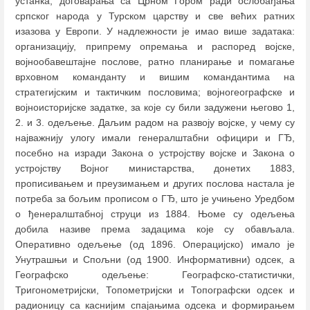
устанка, договарања са Црном Гором ради ослобађања
српског народа у Турском царству и све већих ратних
изазова у Европи. У надлежности је имао више задатака:
организацију, припрему опремања и распоред војске,
војнообавештајне послове, ратно планирање и помагање
врховном команданту и вишим командантима на
стратегијским и тактичким пословима; војногеографске и
војноисторијске задатке, за које су били задужени његово 1,
2. и 3. одељење. Даљим радом на развоју војске, у чему су
најважнију улогу имали генералштабни официри и ГЂ,
посебно на изради Закона о устројству војске и Закона о
устројству Војног министарства, донетих 1883,
прописивањем и преузимањем и других послова настала је
потреба за бољим прописом о ГЂ, што је учињено Уредбом
о ђенералштабној струци из 1884. Њоме су одељења
добила називе према задацима које су обављала.
Оперативно одељење (од 1896. Операцијско) имало је
Унутрашњи и Спољни (од 1900. Информативни) одсек, а
Географско одељење: Географско-статистички,
Тригонометријски, Топометријски и Топографски одсек и
радионицу са каснијим спајањима одсека и формирањем