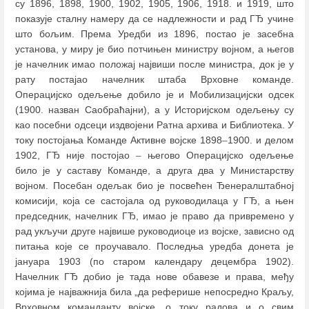
су 1896, 1898, 1900, 1902, 1905, 1906, 1918. и 1919, што
показује сталну намеру да се надлежности и рад ГЂ учине
што бољим. Према Уредби из 1896, постао је засебна
установа, у миру је био потчињен министру војном, а његов
је начелник имао положај највиши после министра, док је у
рату постајао начелник штаба Врховне команде.
Операцијско одељење добило је и Мобилизацијски одсек
(1900. назван Саобраћајни), а у Историјском одељењу су
као посебни одсеци издвојени Ратна архива и Библиотека. У
току постојања Команде Активне војске 1898
–
1900. и делом
1902, ГЂ није постојао
–
његово Операцијско одељење
било је у саставу Команде, а друга два у Министарству
војном. Посебан одељак био је посвећен Ђенералштабној
комисији, која се састојала од руководилаца у ГЂ, а њен
председник, начелник ГЂ, имао је право да привремено у
рад укључи друге највише руководиоце из војске, зависно од
питања које се проучавало. Последња уредба донета је
јануара 1903 (по старом календару децембра 1902).
Начелник ГЂ добио је тада нове обавезе и права, међу
којима је најважнија била „да реферише непосредно Краљу,
Врховном команданту војске, о току радова и о свим