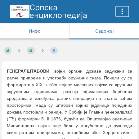
Српска
енциклопедија
Инфо
Садржај
ГЕНЕРАЛШТАБОВИ
, војни органи државе задужени за
ратне припреме и употребу оружаних снага. Почели су се
формирати у XIX в. због појаве масовних војски са крупним
здруженим јединицама, развоја ефикаснијих борбених
средстава и извођења ратних операција на знатно већим
просторима, мада су штабови војних јединица појединих
држава постојали и раније. У Србији је Главни ђенералштаб
(ГЂ) формиран 5. II 1876, будући да Општевојно одељење
Министарства војног није било у могућности да руководи
свим ратним припремама, потребним због Херцеговачког