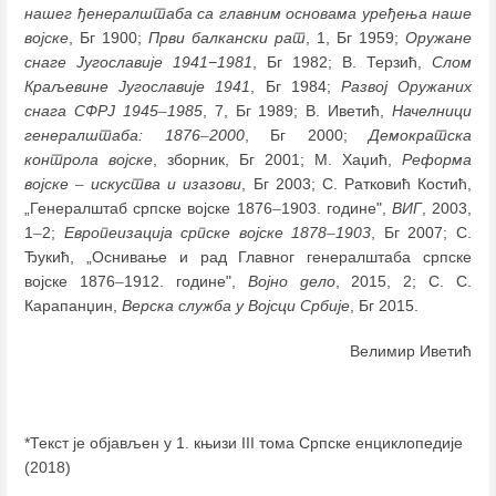
нашег ђенералштаба са главним основама уређења наше
војске
, Бг 1900;
Први балкански рат
, 1, Бг 1959;
Оружане
снаге Југославије 1941−1981
, Бг 1982; В. Терзић,
Слом
Краљевине Југославије 1941
, Бг 1984;
Развој Оружаних
снага СФРЈ 1945
–
1985
, 7, Бг 1989; В. Иветић,
Начелници
генералштаба: 1876
–
2000
, Бг 2000;
Демократска
контрола војске
, зборник, Бг 2001; М. Хаџић,
Реформа
војске
–
искуства и изазови
, Бг 2003; С. Ратковић Костић,
„Генералштаб српске војске 1876
–
1903. године",
ВИГ
, 2003,
1
–
2;
Европеизација српске војске 1878
–
1903
, Бг 2007; С.
Ђукић, „Оснивање и рад Главног генералштаба српске
војске 1876
–
1912. године",
Војно дело
, 2015, 2; С. С.
Карапанџин,
Верска служба у Војсци Србије
, Бг 2015.
Велимир Иветић
*Текст је објављен у 1. књизи III тома Српске енциклопедије
(2018)