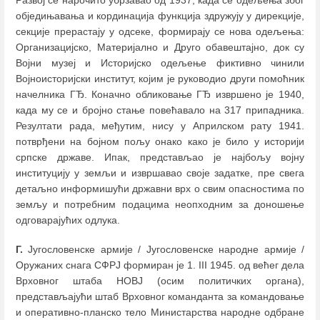
обједињавања и кординација функција здружују у дирекције,
секције прерастају у одсеке, формирају се нова одељења:
Организацијско, Материјално и Друго обавештајно, док су
Војни музеј и Историјско одељење фиктивно чинили
Војноисторијски институт, којим је руководио други помоћник
начелника ГЂ. Коначно обликовање ГЂ извршено је 1940,
када му се и бројно стање повећавало на 317 припадника.
Резултати рада, међутим, нису у Априлском рату 1941.
потврђени на бојном пољу онако како је било у историји
српске државе. Ипак, представљао је најбољу војну
институцију у земљи и извршавао своје задатке, пре свега
детаљно информишући државни врх о свим опасностима по
земљу и потребним подацима неопходним за доношење
одговарајућих одлука.
Г.
Југословенске армије / Југословенске народне армије /
Оружаних снага СФРЈ формиран је 1. III 1945. од већег дела
Врховног штаба НОВЈ (осим политичких органа),
представљајући штаб Врховног команданта за командовање
и оперативно-планско тело Министарства народне одбране