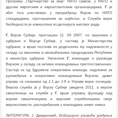
Програму „Партнерство за мир" НАТО савеза, у НАТО и
другим европским и евроатлантским организацијама.
Г.
је
због тога учествовао у преуређењу Војске по НАТО
стандардима, проглашеним за најбоље, а Служба војне
безбедности је измештена из делокруга његовог рада.
Г.
Војске Србије, проглашен 11. XII 2007, по законима о
одбрани и Војсци Србије, у саставу је Министарства
одбране, а врши послове из додељених му надлежности у
складу са законима и овлашћењима председника Републике
и министра одбране. Начелник
Г.
командује и руководи
Војском у складу са актима командовања претпостављених.
Састоји се од Здружене оперативне команде, надлежне за
руковођење и оперативно командовање Војском, девет
управа са ознакама од Ј-1 до Ј-9 и Управе војне полиције.
Верска служба је у Војску Србије уведена 2011, а верски
свештеници на служби у
Г.
врше управну функцију над
војним свештеницима и верским службеницима своје
вероисповести, распоређеним у командама нижег нивоа.
ЛИТЕРАТУРА: Ј. Дамјановић,
Историјско развиће уређења