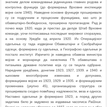
знатним делом командовање јединицама главних родова и
контролна функција (до формирања Врховне инспекције
војне силе 1940). Наведене основне функције проширивале
су се подручним и процесним функцијама, као што је
обавештајно-безбедносна, проширена пропагандом. Рад је
почео маја 1920, када је престао да делује Штаб Врховне
команде, уочи потписавања последњег мировног споразума,
а на основу Уредбе од априла 1920. Из Операцијског
одељења су тада издвојени Обавештајни и Саобраћајни
одсеци, формирана су одељења, а Географско одељење је
постало институт. Изричито је наведена обавеза министра
војске и морнарице да начелника ГЂ обавештава о
питањима државне политике која су се тицала одбране.
Наредним уредбама, донетим 1923, 1927, 1939. и 1940. и
њиховим многобројним изменама и допунама,
формацијама војске из 1923, 1929. и 1935. и формацијским
променама (укупно 45), организацијска структура се
проширивала сходно повећању надлежности, веза и односа.
Наставно одељење је формирано 1923, а поред других
задатака било је задужено за издавање часописа
Ратник
.
Развој се нарочито убрзавао од 1937, када се одељења због