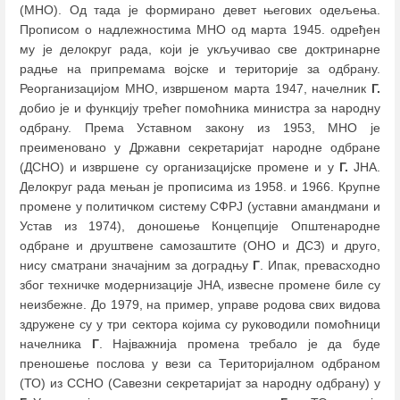
(МНО). Од тада је формирано девет његових одељења.
Прописом о надлежностима МНО од марта 1945. одређен
му је делокруг рада, који је укључивао све доктринарне
радње на припремама војске и територије за одбрану.
Реорганизацијом МНО, извршеном марта 1947, начелник
Г.
добио је и функцију трећег помоћника министра за народну
одбрану. Према Уставном закону из 1953, МНО је
преименовано у Државни секретаријат народне одбране
(ДСНО) и извршене су организацијске промене и у
Г.
ЈНА.
Делокруг рада мењан је прописима из 1958. и 1966. Крупне
промене у политичком систему СФРЈ (уставни амандмани и
Устав из 1974), доношење Концепције Општенародне
одбране и друштвене самозаштите (ОНО и ДСЗ) и друго,
нису сматрани значајним за доградњу
Г
. Ипак, превасходно
због техничке модернизације ЈНА, извесне промене биле су
неизбежне. До 1979, на пример, управе родова свих видова
здружене су у три сектора којима су руководили помоћници
начелника
Г
. Најважнија промена требало је да буде
преношење послова у вези са Територијалном одбраном
(ТО) из ССНО (Савезни секретаријат за народну одбрану) у