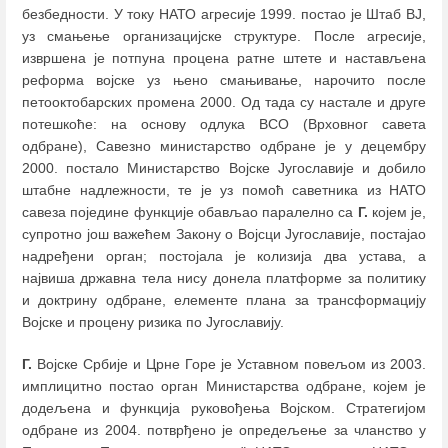
безбедности. У току НАТО агресије 1999. постао је Штаб ВЈ,
уз смањење организацијске структуре. После агресије,
извршена је потпуна процена ратне штете и настављена
реформа војске уз њено смањивање, нарочито после
петооктобарских промена 2000. Од тада су настале и друге
потешкоће: на основу одлука ВСО (Врховног савета
одбране), Савезно министарство одбране је у децембру
2000. постало Министарство Војске Југославије и добило
штабне надлежности, те је уз помоћ саветника из НАТО
савеза поједине функције обављао паралелно са
Г.
којем је,
супротно још важећем Закону о Војсци Југославије, постајао
надређени орган; постојала је колизија два устава, а
највиша државна тела нису донела платформе за политику
и доктрину одбране, елементе плана за трансформацију
Војске и процену ризика по Југославију.
Г.
Војске Србије и Црне Горе је Уставном повељом из 2003.
имплицитно постао орган Министарства одбране, којем је
додељена и функција руковођења Војском. Стратегијом
одбране из 2004. потврђено је опредељење за чланство у