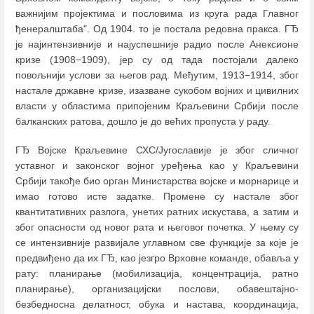
важнијим пројектима и пословима из круга рада Главног
ђенералштаба". Од 1904. то је постала редовна пракса. ГЂ
је најинтензивније и најуспешније радио после Анексионе
кризе (1908−1909), јер су од тада постојали далеко
повољнији услови за његов рад. Међутим, 1913−1914, због
настале државне кризе, изазване сукобом војних и цивилних
власти у областима припојеним Краљевини Србији после
балканских ратова, дошло је до већих пропуста у раду.
ГЂ Војске Краљевине СХС/Југославије је због сличног
уставног и законског војног уређења као у Краљевини
Србији такође био орган Министарства војске и морнарице и
имао готово исте задатке. Промене су настале због
квантитативних разлога, унетих ратних искустава, а затим и
због опасности од новог рата и његовог почетка. У њему су
се интензивније развијале углавном све функције за које је
предвиђено да их ГЂ, као језгро Врховне команде, обавља у
рату: планирање (мобилизација, концентрација, ратно
планирање), организацијски послови, обавештајно-
безбедносна делатност, обука и настава, координација,