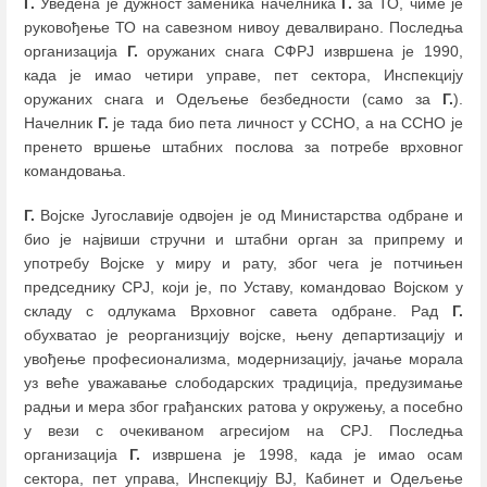
Г.
Уведена је дужност заменика начелника
Г.
за ТО, чиме је
руковођење ТО на савезном нивоу девалвирано. Последња
организација
Г.
оружаних снага СФРЈ извршена је 1990,
када је имао четири управе, пет сектора, Инспекцију
оружаних снага и Одељење безбедности (само за
Г.
).
Начелник
Г.
је тада био пета личност у ССНО, а на ССНО је
пренето вршење штабних послова за потребе врховног
командовања.
Г.
Војске Југославије одвојен је од Министарства одбране и
био је највиши стручни и штабни орган за припрему и
употребу Војске у миру и рату, због чега је потчињен
председнику СРЈ, који је, по Уставу, командовао Војском у
складу с одлукама Врховног савета одбране. Рад
Г.
обухватао је реорганизцију војске, њену департизацију и
увођење професионализма, модернизацију, јачање морала
уз веће уважавање слободарских традиција, предузимање
радњи и мера због грађанских ратова у окружењу, а посебно
у вези с очекиваном агресијом на СРЈ. Последња
организација
Г.
извршена је 1998, када је имао осам
сектора, пет управа, Инспекцију ВЈ, Кабинет и Одељење