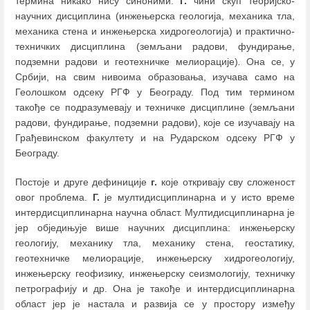
термина никако нису синоними.
Г.
чини скуп теоријско-
научних дисциплина (инжењерска геологија, механика тла,
механика стена и инжењерска хидрогеологија) и практично-
техничких дисциплина (земљани радови, фундирање,
подземни радови и геотехничке мелиорације)
.
Она се, у
Србији, на свим нивоима образовања, изучава само на
Геолошком одсеку РГФ у Београду. Под тим термином
такође се подразумевају и техничке дисциплине (земљани
радови, фундирање, подземни радови), које се изучавају на
Грађевинском факултету и на Рударском одсеку РГФ у
Београду.
Постоје и друге дефиниције
г.
које откривају сву сложеност
овог проблема.
Г.
је мултидисциплинарна и у исто време
интердисциплинарна научна област. Мултидисциплинарна је
јер обједињује више научних дисциплина: инжењерску
геологију, механику тла, механику стена, геостатику,
геотехничке мелиорације, инжењерску хидрогеологију,
инжењерску геофизику, инжењерску сеизмологију, техничку
петрографију и др. Она је такође и интердисциплинарна
област јер је настала и развија се у простору између