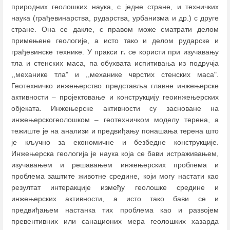
природних геолошких наука, с једне стране, и техничких
наука (грађевинарства, рударства, урбанизма и др.) с друге
стране. Она се дакле, с правом може сматрати делом
примењене геологије, а исто тако и делом рударске и
грађевинске технике. У пракси
г.
се користи при изучавању
тла и стенских маса, па обухвата испитивања из подручја
,,механике тла" и ,,механике чврстих стенских маса".
Геотехничко инжењерство представља главне инжењерске
активности
–
пројектовање и конструкцију геоинжењерских
објеката. Инжењерске активности су засноване на
инжењерскогеолошком
–
геотехничком моделу терена, а
тежиште је на анализи и предвиђању понашања терена што
је кључно за економичне и безбедне конструкције.
Инжењерска геологија је наука која се бави истраживањем,
изучавањем и решавањем инжењерских проблема и
проблема заштите животне средине, који могу настати као
резултат интеракције између геолошке средине и
инжењерских активности, а исто тако бави се и
предвиђањем настанка тих проблема као и развојем
превентивних или санационих мера геолошких хазарда