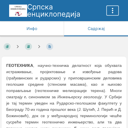
Српска
енциклопедија
Инфо
Садржај
ГЕОТЕХНИКА
, научно-техничкa делатност која обухвата
истраживање, пројектовање и извођење радова
(грађевинских и рударских) у приповршинским деловима
геолошке средине (стенским масама), као и њихово
поправљање (геотехничке мелиорације терена). Многи
сматрају
г.
синонимом за
Инжењерску геологију
. У Србији
је тај термин уведен на Рударско-геолошком факултету у
Београду 70-их година прошлог века (Ј. Шутић, Ј. Перић и Д.
Божиновић), док се у међународној терминологији чешће
сусреће термин геотехничко инжењерство, али та два