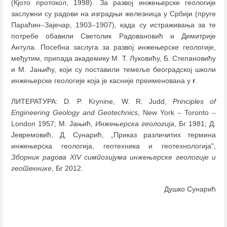
(Кјото протокол, 1998). За развој инжењерске геологије
заслужни су радови на изградњи железница у Србији (пруге
Параћин
–
Зајечар, 1903
–
1907), када су истраживања за те
потребе обавили Светолик Радовановић и Димитрије
Антула. Посебна заслуга за развој инжењерске геологије,
међутим, припада академику М. Т. Луковићу, Б. Степановићу
и М. Јањићу, који су поставили темеље београдској школи
инжењерске геологије која је касније преименована у
г
.
ЛИТЕРАТУРА: D. P. Krynine, W. R. Judd,
Principles of
Engineering Geology and Geotechnics
, New York
–
Toronto
–
London 1957; М. Јањић,
Инжењерска геологија
, Бг 1981; Д.
Јевремовић, Д. Сунарић, „Приказ различитих термина
инжењерска геологија, геотехника и геотехнологија",
Зборник
радова XIV симпозијума инжењерске геологије и
геотехнике
, Бг 2012.
Душко Сунарић