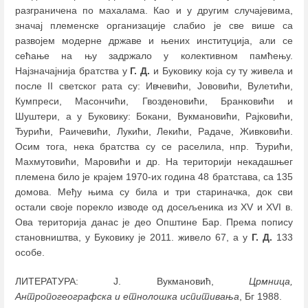
разграничена по махалама. Као и у другим случајевима,
значај племенске организације слабио је све више са
развојем модерне државе и њених институција, али се
сећање на њу задржало у колективном памћењу.
Најзначајнија братства у
Г. Д.
и Буковику која су ту живела и
после II светског рата су: Ивчевићи, Јововићи, Вулетићи,
Кумпреси, Масончићи, Гвозденовићи, Бранковићи и
Шуштери, а у Буковику: Бокани, Вукмановићи, Рајковићи,
Ђурићи, Раичевићи, Лукићи, Лекићи, Радаче, Живковићи.
Осим тога, нека братства су се раселила, нпр. Ђурићи,
Махмутовићи, Маровићи и др. На територији некадашњег
племена било је крајем 1970-их година 48 братстава, са 135
домова. Међу њима су била и три стариначка, док сви
остали своје порекло изводе од досељеника из XV и XVI в.
Ова територија данас је део Општине Бар. Према попису
становништва, у Буковику је 2011. живело 67, а у
Г. Д.
133
особе.
ЛИТЕРАТУРА: Ј. Вукмановић,
Црмница,
Антропогеографска и етнолошка испитивања
, Бг 1988.