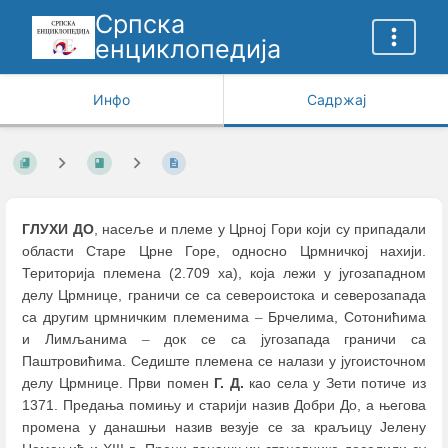
Српска
енциклопедија
Инфо
Садржај
ГЛУХИ ДО
, насеље и племе у Црној Гори који су припадали
области Старе Црне Горе, односно Црмничкој нахији.
Територија племена (2.709 ха), која лежи у југозападном
делу Црмнице, граничи се са североистока и северозапада
са другим црмничким племенима
–
Брчелима, Сотонићима
и Лимљанима
–
док се са југозапада граничи са
Паштровићима. Седиште племена се налази у југоисточном
делу Црмнице. Први помен
Г. Д.
као села у Зети потиче из
1371. Предања помињу и старији назив Добри До, а његова
промена у данашњи назив везује се за краљицу Јелену