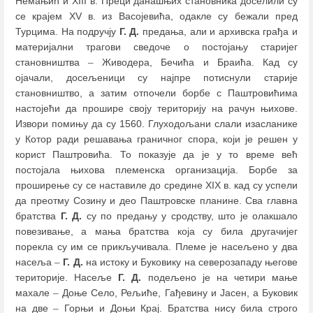
Немањић и XIII в. Преци данашњих становника доселили су
се крајем XV в. из Васојевића, одакле су бежали пред
Турцима. На подручју
Г. Д.
предања, али и архивска грађа и
материјални трагови сведоче о постојању старијег
становништвa
–
Живодерa, Бечићa и Браићa. Кад су
ојачали, досељеници су најпре потиснули старије
становништво, а затим отпочели борбе с Паштровићима
настојећи да прошире своју територију на рачун њихове.
Извори помињу да су 1560. Глуходољани слали изасланике
у Котор ради решавања граничног спора, који је решен у
корист Паштровића. То показује да је у то време већ
постојала њихова племенска организација. Борбе за
проширење су се наставиле до средине XIX в. кад су успели
да преотму Созину и део Паштровске планине. Сва главна
братства
Г. Д.
су по предању у сродству, што је олакшало
повезивање, а мања братства која су била другачијег
порекла су им се прикључивала. Племе је насељено у два
насеља
–
Г. Д.
на истоку и Буковику на северозападу његове
територије. Насеље
Г. Д.
подељено је на четири мање
махале
–
Доње Село, Рељиће, Гађевину и Јасен, а Буковик
на две
–
Горњи и Доњи Крај. Братства нису била строго