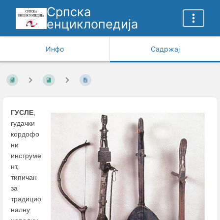
Српска
енциклопедија
Инфо
Садржај
ГУСЛЕ
,
гудачки
кордофо
ни
инструме
нт,
типичан
за
традицио
налну