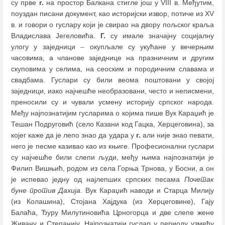
су прве
г.
на простор Балкана стигле још у VIII в. Мeђутим,
поуздан писани документ, као историјски извор, потиче из XV
в. и говори о гуслару који је свирао на двору пољског краља
Владислава Јегеловића.
Г.
су имале значајну социјалну
улогу у заједници
–
окупљале су укућане у вечерњим
часовима, а чланове заједнице на празничним и другим
скуповима у селима, на сеоским и породичним славама и
свадбама. Гуслари су били веома поштовани у својој
заједници, иако најчешће необразовани, често и неписмени,
преносили су и чували усмену историју српског народа.
Међу најпознатијим гусларима о којима пише Вук Караџић је
Тешан Подруговић (село Казани код Гацка, Херцеговина), за
којег каже да је лепо знао да удара у
г.
али није знао певати,
него је песме казивао као из књиге. Професионални гуслари
су најчешће били слепи људи, међу њима најпознатији је
Филип Вишњић, родом из села Горња Трнова, у Босни, а он
је испевао једну од најлепших српских песама
Почетак
буне против Дахија
. Вук Караџић наводи и Старца Милију
(из Колашина), Стојана Хајдука (из Херцеговине), Гају
Балаћа, Ђуру Милутиновића Црногорца и две слепе жене
Живану и Степанију. Најпознатији гуслар у периоду узмеђу