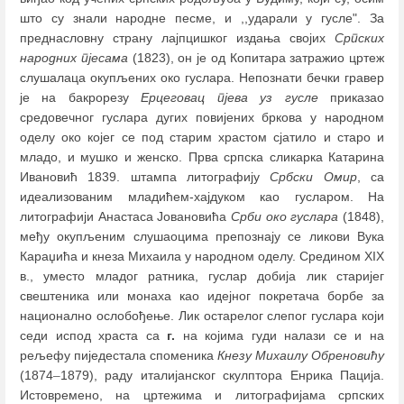
што су знали народне песме, и ,,ударали у гусле". За
преднасловну страну лајпцишког издања својих
Српских
народних пјесама
(1823), он је од Копитара затражио цртеж
слушалаца окупљених око гуслара. Непознати бечки гравер
је на бакрорезу
Ерцеговац пјева уз гусле
приказао
средовечног гуслара дугих повијених бркова у народном
оделу око којег се под старим храстом сјатило и старо и
младо, и мушко и женско. Прва српска сликарка Катарина
Ивановић 1839. штампа литографију
Србски Омир
, са
идеализованим младићем-хајдуком као гусларом. На
литографији Анастаса Јовановића
Срби око гуслара
(1848),
међу окупљеним слушаоцима препознају се ликови Вука
Караџића и кнеза Михаила у народном оделу. Средином XIX
в., уместо младог ратника, гуслар добија лик старијег
свештеника или монаха као идејног покретача борбе за
национално ослобођење. Лик остарелог слепог гуслара који
седи испод храста са
г.
на којима гуди налази се и на
рељефу пиједестала споменика
Кнезу Михаилу Обреновићу
(1874
–
1879), раду италијанског скулптора Енрика Пација.
Истовремено, на цртежима и литографијама српских