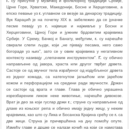
Г.
су присутне у музичкој и фолклорној традицији Србије,
Црне Горе, Хрватске, Македоније, Босне и Херцеговине, а
епско певање уз
г.
углавном се везује за динарску традицију.
Вук Караџић је на почетку XIX в. забележио да се јуначке
песме певају уз
г.
највише и најживље у Босни и
Херцеговини, Црној Гори и јужним брдовитим крајевима
Србије. У Срему, Бачкој и Банату, међутим,
г.
су најчешће
свирали слепи људи, који „не пјевају песама, него само
богораде уз њих", зато се у овим крајевима у негативном
контексту називају „слепачким инструментом".
Г.
су обично
направљене од јавора, храста или другог тврђег дрвета.
Састоје се од звучног тела израђеног од издубљеног дрвета
из једног комада, са натегнутом јагњећом или јарећом
кожом и перфорацијом на средини ради звучности. Држач
се састоји од врата и главе. Глава је обично украшена
изрезбареним ликом неке животиње, најчешће дивокозе.
Врат је део за који гуслар држи
г.
; струне су направљене од
длаке из коњског репа и обично имају једну жицу, у неким
крајевима, као што су Лика и Босанска Крајина срећу се
г.
са
две жице. Струна је причвршћена на дну помоћу опуте.
Између главе и дршке се налази кочић на који се намотава