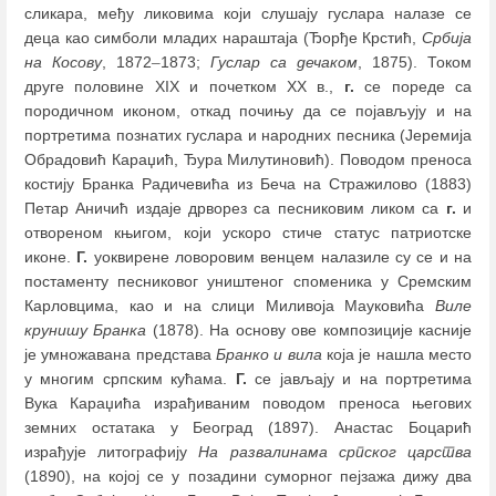
сликара, међу ликовима који слушају гуслара налазе се
деца као симболи младих нараштаја (Ђорђе Крстић,
Србија
на Косову
, 1872
–
1873;
Гуслар са дечаком
, 1875). Током
друге половине XIX и почетком ХХ в.,
г.
се пореде са
породичном иконом, откад почињу да се појављују и на
портретима познатих гуслара и народних песника (Јеремија
Обрадовић Караџић, Ђура Милутиновић). Поводом преноса
костију Бранка Радичевића из Беча на Стражилово (1883)
Петар Аничић издаје дрворез са песниковим ликом са
г.
и
отвореном књигом, који ускоро стиче статус патриотске
иконе.
Г.
уоквирене ловоровим венцем налазиле су се и на
постаменту песниковог уништеног споменика у Сремским
Карловцима, као и на слици Миливоја Мауковића
Виле
крунишу Бранка
(1878). На основу ове композиције касније
је умножавана представа
Бранко и вила
која је нашла место
у многим српским кућама.
Г.
се јављају и на портретима
Вука Караџића израђиваним поводом преноса његових
земних остатака у Београд (1897). Анастас Боцарић
израђује литографију
На развалинама српског царства
(1890), на којој се у позадини суморног пејзажа дижу два