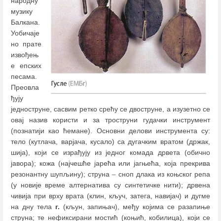
народну
музику
Балкана.
Уобичаје
но прате
извођењ
е епских
песама.
Преовла
ђују
једноструне, сасвим ретко срећу се двоструне, а изузетно се
овај назив користи и за троструни гудачки инструмент
(познатији као ћемaне). Основни делови инструмента су:
тело (кутлача, варјача, кусало) са дугачким вратом (држак,
шија), који се израђују из једног комада дрвета (обично
јавора); кожа (најчешће јарећа или јагњећа, која прекрива
резонантну шупљину); струна
–
сноп длака из коњског репа
(у новије време алтернатива су синтетичке нити); дрвена
чивија при врху врата (клин, кључ, затега, навијач) и дугме
на дну тела
г.
(кљун, запињач), међу којима се разапиње
струна; те нефиксирани мостић (коњић, кобилица), који се