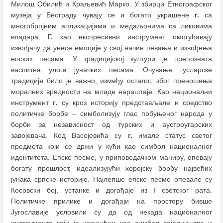
Милош Обилић и Краљевић Марко. У збирци Етнографског
музеја у Београду чувају се и богато украшене
г.
са
многобројним апликацијама и медаљонима са ликовима
владара.
Г.
као експресивни инструмент омогућавају
извођачу да унесе емоције у свој начин певања и извођења
епских песама. У традицијској култури је препозната
васпитна улога јуначких песама. Очување гусларске
традиције било је важно, између осталог, због преношења
моралних вредности на младе нараштаје. Као национални
инструмент
г.
су кроз историју представљале и средство
политичке борбе
–
симболизују глас побуњеног народа у
борби за независност од турских и аустроугарских
завојевача. Код Васојевића су
г.
имале статус светог
предмета који се држи у кући као симбол националног
идентитета. Епске песме, у приповедачком маниру, опевају
богату прошлост, идеализујући херојску борбу највећих
јунака српске историје. Најлепше епске песме опевале су
Косовски бој, устанке и догађаје из I светског рата.
Политичке прилике и догађаји на простору бивше
Југославије условили су да од некада националног