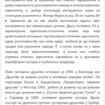
инструмента који је коришћен као симбол заједништва и
доказ повезаности југословенских народа и општесловенског
идентитета,
г.
добију конотацију инструмента којим се
потенцира различитост. Матија Мурко је још 30-их година XX
в. приметио да се све чешће муслимани одричу овог
инструмента као превасходно српског. Другу половину XX в.
карактерише идеолошко-политичка клима која није
дозвољавала истицање партикуларних етничких идентитета,
идеја југословенства као нова идеја, требало је да повеже
сродне али различите народе.
Г
. и епске песме су у овом
периоду биле маргинализоване, а епика као симбол
очувања етничког идентитета одржавала се у круговима
малобројних гуслара и љубитеља традиције.
Прво гусларско друштво основано је 1940. у Београду као
„Друштво за чување гусала и неговање народне песме". На
територији Босне и Херцеговине „Православно пјевачко
друштво" у Мостару 1902. добило је дозволу од аустријских
власти да промени име у „Српско пјевачко душтво 'Гусле'", а
у Сарајеву је 1960. основано друштво гуслара. Данас
постоји на десетине српских гусларских друштава у Србији,