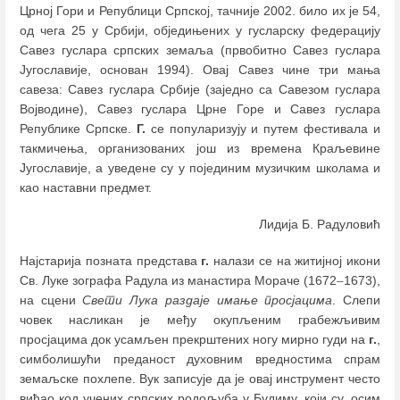
Црној Гори и Републици Српској, тачније 2002. било их је 54,
од чега 25 у Србији, обједињених у гусларску федерацију
Савез гуслара српских земаља (првобитно Савез гуслара
Југославије, основан 1994). Овај Савез чине три мања
савеза: Савез гуслара Србије (заједно са Савезом гуслара
Војводине), Савез гуслара Црне Горе и Савез гуслара
Републике Српске.
Г.
се популаризују и путем фестивала и
такмичења, организованих још из времена Краљевине
Југославије, а уведене су у појединим музичким школама и
као наставни предмет.
Лидија Б. Радуловић
Најстарија позната представа
г.
налази се на житијној икони
Св. Луке зографа Радула из манастира Мораче (1672
–
1673),
на сцени
Свети Лука раздаје имање просјацима
. Слепи
човек насликан је међу окупљеним грабежљивим
просјацима док усамљен прекрштених ногу мирно гуди на
г.
,
симболишући преданост духовним вредностима спрам
земаљске похлепе. Вук записује да је овај инструмент често
виђао код учених српских родољуба у Будиму, који су, осим