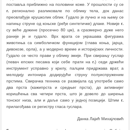
поставља приближно на половини коже. У прошлости су се
г.
регионално разликовале по облику тела, док данас
преовлађује крушколик облик. Гудало је лучно и на њему се
напињу струне од коњске (ређе синтетичке) длаке. Новије
г.
су веће дужине (просечно 80 цм), а сразмерно дуже него
раније је и гудало. Врх врата се украшава фигурама
животиња са симболичком функцијом (глава коња, јарца,
дивокозе, орла), а у модерно време и историјских личности.
Гудало се често прави у облику змије. При свирању гуслар
(певач епских песама који себе прати на
г.
) седи држећи
инструмент усправно у крилу, палцем придржава врат, а
мелодију интонира додирујући струну полуиспруженим
прстима. Свирачка техника се развијала од употребе само
два прста (кажипрста и средњег прста), до активнијег
коришћења сва четири прста, што је довело до ширења
тонског низа, али и даље само у једној позицији. Штим
г.
прилагођава се регистру гласа гуслара.
Данка Лајић Михајловић