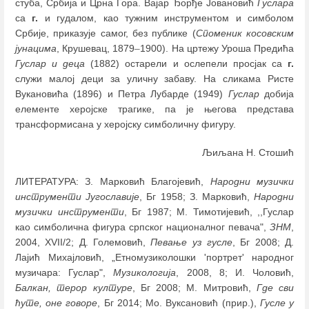
стуба, Србија и Црна Гора. Вајар Ђорђе Јовановић
Гуслара
са
г.
и гудалом, као тужним инструментом и симболом
Србије, приказује самог, без публике (
Споменик косовским
јунацима
, Крушевац, 1879
–
1900). На цртежу Уроша Предића
Гуслар и деца
(1882) остарели и ослепели просјак са
г.
служи малој деци за уличну забаву. На сликама Ристе
Вукановића (1896) и Петра Лубарде (1949)
Гуслар
добија
елементе херојске трагике, па је његова представа
трансформисана у херојску симболичну фигуру.
Љиљана Н. Стошић
ЛИТЕРАТУРА: З. Марковић Благојевић,
Народни музички
инструменти Југославије
, Бг 1958; З. Марковић,
Народни
музички инструменти
, Бг 1987; M. Тимотијевић, ,,Гуслар
као симболична фигура српског националног певача",
ЗНМ
,
2004, XVII/2; Д. Големовић,
Певање уз гусле
, Бг 2008; Д.
Лајић Михајловић, „Етномузиколошки 'портрет' народног
музичара: Гуслар",
Музикологија
, 2008, 8; И. Чоловић,
Балкан, терор културе
, Бг 2008; М. Митровић,
Где сви
ћуте, оне говоре
, Бг 2014; Мо. Вуксановић (прир.),
Гусле у