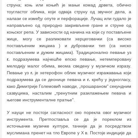
струна; коњ или коњић је мањи комад дрвета, обично
тоугластог облика, који одваја струну од звучног дела, а
налази се између опуте и перфорације. Лучац или гудало је
направљено од природно закривљене гране и струне од
коњског репа. У зависности од начина на који су постављене
жице, могу се разликовати херцеговачки (са високо
постављеним жицама ) и дубровачки тип (са ниско
постављеним и дужим жицама). Традиционално певање уз
г.
подразумева најчешће епско певање, нетемперовану
мелодију малог обима, веома сведену у музичком изразу.
Певање уз
г.
је хетерофон облик музичког изражавања који
подразумева да се деонице певача и
г.
крећу у једногласу,
како Димитрије Големовић наводи, „прошараном" секундним
сазвуцима, насталим „тренутним разилажењем певача и
његове инструменталне пратње".
У науци не постоји сагласност око порекла овог музичког
инструмента. Претпоставља се да je пореклом из
источњачке музичке културе, тачније да је посредством
муслимана пренет на тло Европе у X в. Постоје индиције да