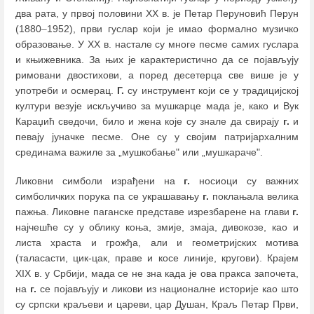
два рата, у првој половини XX в. је Петар Перуновић Перун
(1880
–
1952), први гуслар који је имао формално музичко
образовање. У XX в. настале су многе песме самих гуслара
и књижевника. За њих је карактеристично да се појављују
римовани двостихови, а поред десетерца све више је у
употреби и осмерац.
Г.
су инструмент који се у традицијској
култури везује искључиво за мушкарце мада је, како и Вук
Караџић сведочи, било и жена које су знале да свирају
г.
и
певају јуначке песме. Оне су у својим патријархалним
срединама важиле за „мушкобање" или „мушкараче".
Ликовни симболи израђени на
г.
носиоци су важних
симболичких порука па се украшавању
г.
поклањала велика
пажња. Ликовне паганске представе изрезбарене на глави
г.
најчешће су у облику коња, змије, змаја, дивокозе, као и
листа храста и грожђа, али и геометријских мотива
(таласасти, цик-цак, праве и косе линије, кругови). Крaјем
XIX в. у Србији, мада се не зна када је ова пракса започета,
на
г.
се појављују и ликови из националне историје као што
су српски краљеви и цареви, цар Душан, Краљ Петар Први,