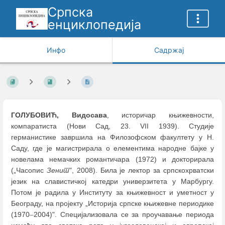
Српска
енциклопедија
Инфо
Садржај
ГОЛУБОВИЋ, Видосава
, историчар књижевнoсти,
компаратиста (Нови Сад, 23. VII 1939). Студије
германистике завршила на Филозофском факултету у Н.
Саду, где је магистрирала о елементима народне бајке у
новелама немачких романтичара (1972) и докторирала
(„Часопис
Зенит
", 2008). Била је лектор за српскохрватски
језик на славистичкој катедри универзитета у Марбургу.
Потом је радила у Институту за књижевност и уметност у
Београду, на пројекту „Историја српске књижевне периодике
(1970
–
2004)". Специјализовала се за проучавање периода