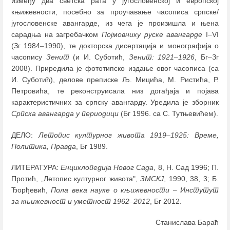
између два светска рата у југословенској и европској
књижевности, посебно за проучавање часописа српске/
југословенске авангарде, из чега је произишла и њена
сарадња на загребачком
Појмовнику руске авангарде
I
–
VI
(Зг 1984
–
1990), те докторска дисертација и монографија о
часопису
Зенит
(и И. Суботић,
Зенит: 1921
–
1926
, Бг
–
Зг
2008). Приредила је фототипско издање овог часописа (са
И. Суботић), делове преписке Љ. Мицића, М. Ристића, Р.
Петровића, те реконструисала низ догађаја и појава
карактеристичних за српску авангарду. Уредила је зборник
Српска авангарда у периодици
(Бг 1996. са С. Тутњевићем).
ДЕЛO:
Летопис културног живота 1919
–
1925: Време,
Политика, Правда
, Бг 1989.
ЛИТЕРАТУРА:
Енциклопедија Новог Сада
, 8, Н. Сад 1996; П.
Протић, „Летопис културног живота",
ЗМСКЈ
, 1990, 38, 3; Б.
Ђорђевић,
Пола века науке о књижевности
–
Инстутут
за књижевност и уметност 1962
–
2012
, Бг 2012.
Станислава Бараћ