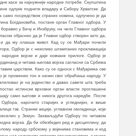
дне касе за најнужније народне потребе. Скупштина
њене одлуке поднети владару и Сабору Хрватске. Да
 само посредством страних новина, одлучено је да
тина Богдановића, постане орган Главног одбора. У
е боравио у Бечу и Инзбруку, на чело Главног одбора
ласом објаснио да је Главни одбор створен зато да,
е и да му олакша живот. Кад су се Мађари почели
огора, Одбор је с неколико штампаних прокламација
народне војске и даје новчане прилоге. Одбор је
ердинанд и читава његова војска сагласни са Србима
итавим царством. Како су се односи с Мађарима све
р је променио тон и начин свог обраћања народу. У
апеловао је на јединство и давао савете шта треба
 постао истински врховни орган власти проглашене
лушају само његове и никога другога наредбе. После
 Одбора, нарочито старијих и угледнијих, и више
алице тзв. Странке акције, углавном омладинци, које
преселио у Земун. Захваљујући Одбору по читавом
родна војска. Да би обезбедио ред и дисциплину, да
целому народу србскому у војенима становима и код
очине над недужним српским становништвом, а много