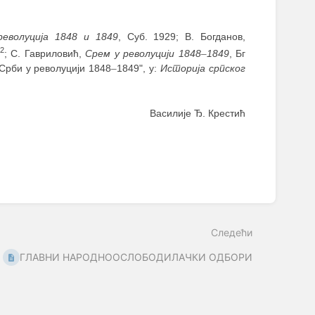
еволуција 1848 и 1849
, Суб. 1929; В. Богданов,
2
; С. Гавриловић,
Срем у револуцији 1848
–
1849
, Бг
 „Срби у револуцији 1848
–
1849", у:
Историја српског
Василије Ђ. Крестић
Следећи
ГЛАВНИ НАРОДНООСЛОБОДИЛАЧКИ ОДБОРИ