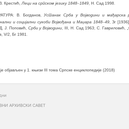
В. Крестић,
Леци на српском језику 1848
–
1849
, Н. Сад 1998.
АТУРА: В. Богданов,
Устанак Срба у Војводини и мађарска р
нални и социјални сукоби Војвођана и Маџара 1848
–
49
, Зг [1936]
Д. Ј. Поповић,
Срби у Војводини
, III, Н. Сад 1963; С. Гавриловић,
а
, V/2, Бг 1981.
 је објављен у 1. књизи III тома Српске енциклопедије (2018)
дни
ВНИ АРХИВСКИ САВЕТ