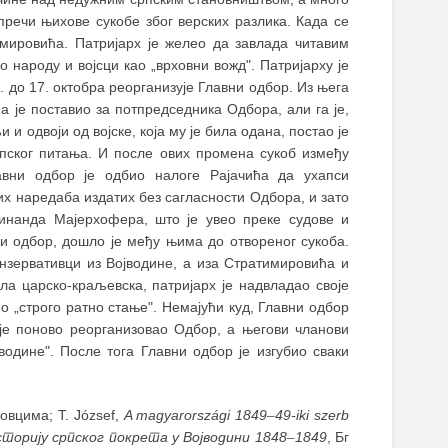
спречи њихове сукобе због верских разлика. Када се
мировића. Патријарх је желео да завлада читавим
 народу и војсци као „врховни вожд". Патријарху је
 до 17. октобра реорганизује Главни одбор. Из њега
 је поставио за потпредседника Одбора, али га је,
 одвоји од војске, која му је била одана, постао је
рпског питања. И после ових промена сукоб између
авни одбор је одбио налоге Рајачића да ухапси
их наредаба издатих без сагласности Одбора, и зато
инанда Мајерхофера, што је увео преке судове и
и одбор, дошло је међу њима до отвореног сукоба.
онзервативци из Војводине, а иза Стратимировића и
ала царско-краљевска, патријарх је надвладао своје
о „строго ратно стање". Немајући куд, Главни одбор
н је поново реорганизовао Одбор, а његови чланови
водине". После тога Главни одбор је изгубио сваки
овцима; T. József,
A magyarországi 1849
–
49-iki szerb
сторију српског покрета у Војводини 1848
–
1849
, Бг