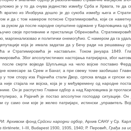
уложио је у то да очува јединство између Срба и Хрвата, те да 
ић вратио из Инзбрука дошло је до сукоба између њега и Страти
ом и да с том намером потисне Стратимировића, који се наметнуо
за руком да после народне скупштине одржане у Карловцима од 9.
кључио своје противнике и присталице Обреновића. Стратимировића
о, маргинализовао и политички онемогућио. С намером да га удаљи и
депутације која је имала задатак да у Бечу ради на решавању с
ића и Стратимировића је настављен. Током јануара 1849. Гл
мировића. Због апсолутистичких настојања патријарха, због његов
е после смрти војводе Шупљикца на чело војске поставио Ферд
дне комесаре за Срем и Банат, а при свему томе заобишао Главн
су у том спору иза Рајачића стали Двор, српска влада и српски к
 није стајала ни војска, која је у међувремену од народне пост
нике. Он је распустио Главни одбор а над Карловцима је прогласи
питулирао, а Рајачић је постао апсолутни господар ситуације. О
ли су само они које је желео патријарх, истински „управитељ Вој
.
И: Архивски фонд
Српски народни одбор
, Архив САНУ у Ср. Карл
s története
, I
–
III, Budapest 1930, 1935, 1940; Р. Перовић,
Грађа за и