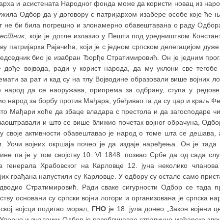
јарха и асистената Народног фонда може да користи новац из наро
дужила Одбор да у договору с патријархом изабере особе које ће 
ст не би била погрешно и злонамерно обавештавана о раду Одбора
естник
, који је дотле излазио у Пешти под уредништвом Констан
ву патријарха Рајачића, који је с једном српском делегацијом дуж
едседник био је изабран Ђорђе Стратимировић. Он је једним прог
е дође војвода, ради у корист народа, да му уклони све тегоб
емати за рат и кад су на тлу Војводине образовали више војних л
о народ да се наоружава, припрема за одбрану, ступа у редове 
о народ за борбу против Мађара, убеђивао га да су цар и краљ Ф
што Мађари хоће да збаце владара с престола и да загосподаре ч
заоштравали и што се више ближио почетак војног обрачуна, Одбо
ку своје активности обавештавао је народ о томе шта се дешава, 
и. Уочи војних окршаја почео је да издаје наређења. Он је тада
ине па је у том својству 10. VI 1848. позвао Србе да од сада с
а генерала Храбовског на Карловце 12. јуна неколико чланова
јих грађана напустили су Карловце. У одбору су остале само прист
едводио Стратимировић. Ради сваке сигурности Одбор се тада 
ству основани су српски војни логори и организована је српска на
пској војсци подигао морал,
ГНО
је 18. јула донео „Закон војени 
. Упорно и зналачки Одбор је разобличавао стравичне мађарске зл