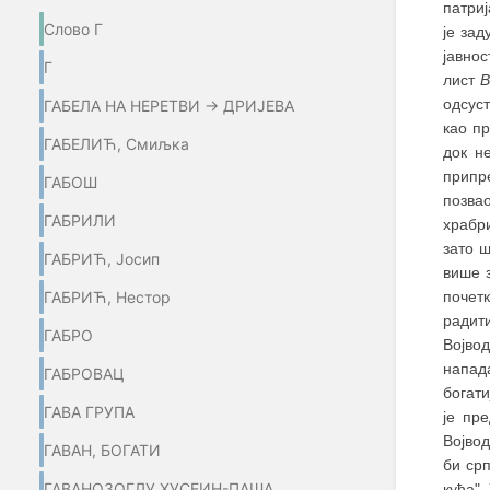
патри
Слово Г
је за
јавно
Г
лист
В
одсуст
ГАБЕЛА НА НЕРЕТВИ → ДРИЈЕВА
као пр
ГАБЕЛИЋ, Смиљка
док н
припр
ГАБОШ
позва
ГАБРИЛИ
храбри
зато 
ГАБРИЋ, Јосип
више 
ГАБРИЋ, Нестор
почет
радит
ГАБРО
Војвод
напад
ГАБРОВАЦ
богати
ГАВА ГРУПА
је пр
Војвод
ГАВАН, БОГАТИ
би ср
ГАВАНОЗОГЛУ ХУСЕИН-ПАША
кућа"