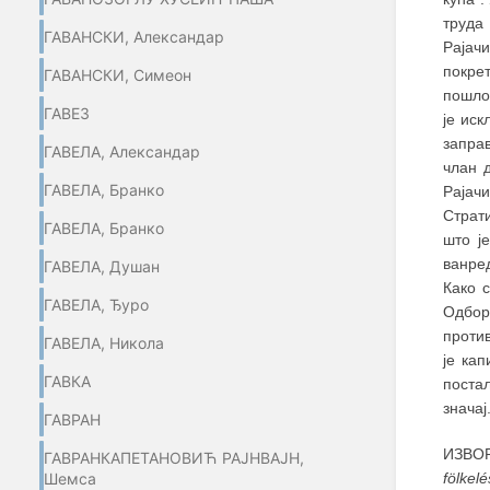
труда 
ГАВАНСКИ, Александар
Рајач
покрет
ГАВАНСКИ, Симеон
пошло 
ГАВЕЗ
је ис
заправ
ГАВЕЛА, Александар
члан 
ГАВЕЛА, Бранко
Рајач
Страти
ГАВЕЛА, Бранко
што ј
ванре
ГАВЕЛА, Душан
Како 
ГАВЕЛА, Ђуро
Одбора
против
ГАВЕЛА, Никола
је ка
ГАВКА
поста
значај
ГАВРАН
ИЗВОР
ГАВРАНКАПЕТАНОВИЋ РАЈНВАЈН,
fölkelé
Шемса