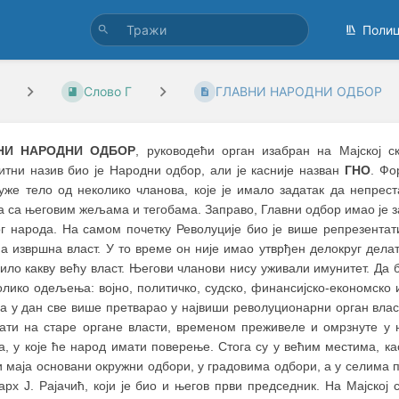
Поли
Слово Г
ГЛАВНИ НАРОДНИ ОДБОР
НИ НАРОДНИ ОДБОР
, руководећи орган изабран на Мајској 
итни назив био је Народни одбор, али је касније назван
ГНО
. Фо
 уже тело од неколико чланова, које је имало задатак да непре
 са његовим жељама и тегобама. Заправо, Главни одбор имао је зад
ог народа. На самом почетку Револуције био је више репрезента
а извршна власт. У то време он није имао утврђен делокруг дела
било какву већу власт. Његови чланови нису уживали имунитет. Да
олико одељења: војно, политичко, судско, финансијско-економско
а у дан све више претварао у највиши револуционарни орган влас
ати на старе органе власти, временом преживеле и омрзнуте у 
а, у које ће народ имати поверење. Стога су у већим местима, к
 маја основани окружни одбори, у градовима одбори, а у селима 
арх Ј. Рајачић, који је био и његов први председник. На Мајско