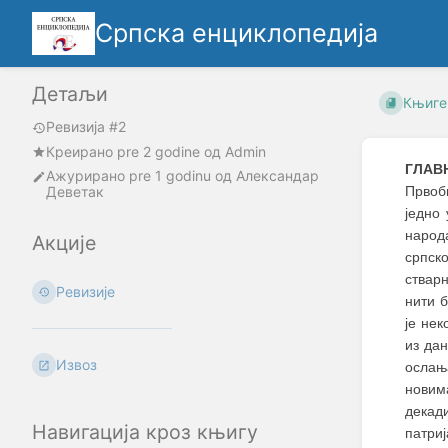
Српска енциклопедија
Детаљи
Књиге
Ревизија #2
Креирано
pre 2 godine
oд
Admin
ГЛАВ
Ажурирано
pre 1 godinu
од
Александар
Деветак
Првоб
једно
народа
Акције
српск
стварн
Ревизије
нити 
је нек
из дан
Извоз
ослањ
новим
декади
Навигација кроз књигу
патриј