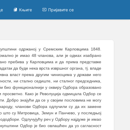
це
Књиге
Пријавите се
скупштини одржаној у Сремским Карловцима 1848.
рмално је имао 48 чланова, али је одмах изабрано
стано пребива у Карловцима и да прима представке
атак да буде нека врста извршног органа, тј. владе
тивна власт према другим чиниоцима у држави него
тности, ни стално седиште, ни сталног председника,
 би био функционалнији у оквиру Одбора образовано
 и просветно. Како је Револуција одмицала Одбор се
ти. Добро знајући да се у својим пословима не могу
народу, чланови Одбора одлучили су да их замене
ао што су Митровица, Земун и Панчево, у последњој
пододбори. Одлучујућу реч у Одбору најдуже је имао
ј скупштини Одбор је био овлашћен да уз сагласност