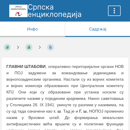
Српска
енциклопедија
Инфо
Садржај
ГЛАВНИ ШТАБОВИ
, оперативно-територијални органи НОВ
и ПОЈ задужени за командовање јединицама и
војнопозадинским органима. Настали су из војних комитета
и војних комисија образованих при Централном комитету
КПЈ. Они који су образовани пре устанка носили су
различите називе у појединим крајевима. Након саветовања
у Столицама 26. IX 1941. укинуте су разлике у називима, па
су од тада означени као
г. ш
. Тад је и
Г. ш.
НОПОЈ променио
назив у Врховни штаб. До формирања земаљских
антифашистичких већа вршили су и политичке функције