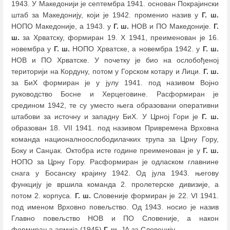
1943. У Македонији је септембра 1941. основан Покрајински
штаб за Македонију, који је 1942. променио назив у
Г. ш.
НОПО Македоније, а 1943. у
Г. ш.
НОВ и ПО Македоније.
Г.
ш.
за Хрватску, формиран 19. X 1941, преименован је 16.
новембра у
Г. ш.
НОПО Хрватске, а новембра 1942. у
Г. ш.
НОВ и ПО Хрватске. У почетку је био на ослобођеној
територији на Кордуну, потом у Горском котару и Лици.
Г. ш.
за БиХ формиран је у јулу 1941. под називом Војно
руководство Босне и Херцеговине. Расформиран је
средином 1942, те су уместо њега образовани оперативни
штабови за источну и западну БиХ. У Црној Гори је
Г. ш.
образован 18. VII 1941. под називом Привремена Врховна
команда националноослободилачких трупа за Црну Гору,
Боку и Санџак. Октобра исте године преименован је у
Г. ш.
НОПО за Црну Гору. Расформиран је одласком главнине
снага у Босанску крајину 1942. Од јула 1943. његову
функцију је вршила команда 2. пролетерске дивизије, а
потом 2. корпуса.
Г. ш.
Словеније формиран је 22. VI 1941.
под именом Врховно повељство. Од 1943. носио је назив
Главно повељство НОВ и ПО Словеније, а након
формирања армија (1945)
Г. ш.
ЈА за Словенију.