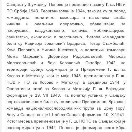
Санџака у Шумадију. Поново је променио назив у
Г. ш.
НВ и
ПО Србије 1943. Реорганизован је 1944, тако да су га поред
команданта, политичког комесара и начелника штаба
чинила и одељења: оперативно, обавештајно, за
наоружање, ваздухопловно, техничко, мобилизацијско,
санитетско, економско и персонално. Његови команданти
били су Радивоје Јовановић Брадоња, Петар Стамболић,
Коча Поповић и Никица Кнежевић, а политички комесари
Мома Марковић, Добривоје Радосављевић, Милосав
Милосављевић и Воја Ковачевић. Октобра 1942. на
територији Србије формиран је и Привремени
Г. ш.
за
Косово и Метохију, који је маја 1943. преименован у
Г. ш.
НОВ и ПО за Косово и Метохију, а средином 1944. у
Оперативни штаб за Косово и Метохију.
Г. ш.
Војводине
формиран је 19. VII 1943. На почетку устанка у Санџаку
партизанске снаге биле су потчињене Привременој Врховној
команди националноослободилачких трупа за Црну Гору,
Боку и Санџак, док је Штаб за Санџак формиран 10. X 1941.
Истог месеца преименован је у
Г. ш.
НОПО за Санџак који је
расформиран јуна 1942. Поново је формиран септембра