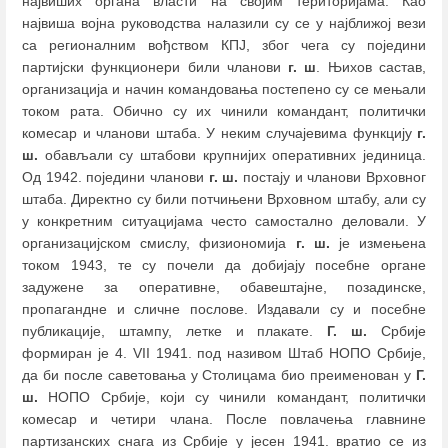
највиших органа власти на својим територијама. Као
највиша војна руководства налазили су се у најближој вези
са регионалним вођством КПЈ, због чега су поједини
партијски функционери били чланови
г. ш
. Њихов састав,
организација и начин командовања постепено су се мењали
током рата. Обично су их чинили командант, политички
комесар и чланови штаба. У неким случајевима функцију
г.
ш.
обављали су штабови крупнијих оперативних јединица.
Од 1942. поједини чланови
г. ш.
постају и чланови Врховног
штаба. Директно су били потчињени Врховном штабу, али су
у конкретним ситуацијама често самостално деловали. У
организацијском смислу, физиономија
г. ш.
је измењена
током 1943, те су почели да добијају посебне органе
задужене за оперативне, обавештајне, позадинске,
пропагандне и сличне послове. Издавали су и посебне
публикације, штампу, летке и плакате.
Г. ш.
Србије
формиран је 4. VII 1941. под називом Штаб НОПО Србије,
да би после саветовања у Столицама био преименован у
Г.
ш.
НОПО Србије, који су чинили командант, политички
комесар и четири члана. После повлачења главнине
партизанских снага из Србије у јесен 1941. вратио се из