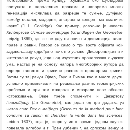
Истовремено, према Кулиџу, „сумњама око Еуклидовог
постулата о паралелним правама и напорима многих
генерација мислилаца да разреше те сумње, дугујемо,
између осталог, модерни, апстрактни концепт математичке
науке" (J. L. Coolidge). Као пример, довољно је навести
Хилбертове
Основе геометрије
(
Grundlagen der Geometrie
,
Leipzig 1899), где се не дају ни опис ни дефиниција тачке,
праве и равни. Говори се само о три врсте објеката који
задовољавају одређене почетне услове. Диференцијални и
интегрални рачун, један од изузетних проналазака људског
ума, настао је на основу напора многобројних аутора да
одреде тангенте и кривине равних и просторних кривих.
Затим су тај рачун Ојлер, Гаус и Риман као и многи други,
успешно примењивали на решавање разних геометријских
проблема и при том отварали и стварали нове области
истраживања. Овде треба споменути и Декартову
Геометрију
(
La Geometrie
), као један од три додатка уз
његов спис
Реч о методи
(
Discours de la method pour bien
conduire sa raison et chercher la verite dans les sciences
,
Leiden 1637), која је, скоро у исто време, једном заувек,
повезала алгебру и
г
. Први уџбеник
г.
на српском језику је