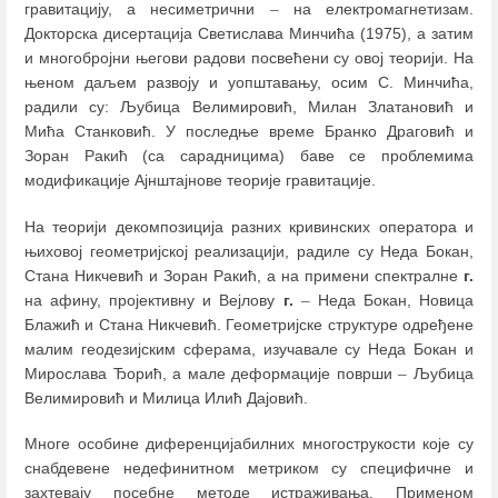
гравитацију, а несиметрични
–
на електромагнетизам.
Докторска дисертација Светислава Минчића (1975), а затим
и многобројни његови радови посвећени су овој теорији. На
њеном даљем развоју и уопштавању, осим С. Минчића,
радили су: Љубица Велимировић, Милан Златановић и
Мића Станковић. У последње време Бранко Драговић и
Зоран Ракић (са сарадницима) баве се проблемима
модификације Ајнштајнове теорије гравитације.
На теорији декомпозиција разних кривинских оператора и
њиховој геометријској реализацији, радиле су Неда Бокан,
Стана Никчевић и Зоран Ракић, а на примени спектралне
г.
на афину, пројективну и Вејлову
г.
–
Неда Бокан, Новица
Блажић и Стана Никчевић. Геометријске структуре одређене
малим геодезијским сферама, изучавале су Неда Бокан и
Мирослава Ђорић, а мале деформације површи
–
Љубица
Велимировић и Милица Илић Дајовић.
Многе особине диференцијабилних многострукости које су
снабдевене недефинитном метриком су специфичне и
захтевају посебне методе истраживања. Применом