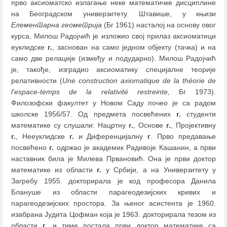
прво аксиоматско излагање неке математичке дисциплине
на Београдском универзитету. Штавише, у књизи
Елементарна геометрија
(Бг 1961) насталој на основу овог
курса, Милош Радојчић је изложио свој прилаз аксиоматици
еуклидске
г.
, заснован на само једном објекту (тачка) и на
само две релације (између и подударно). Милош Радојчић
је, такође, изградио аксиоматику специјалне теорије
релативности (
Une construction axiomatique de la théorie de
l'espace
-
temps de la relativité restreinte,
Бг 1973).
Филозофски факултет у Новом Саду почео је са радом
школске 1956/57. Од предмета посвећених
г.
студенти
математике су слушали: Нацртну
г.
, Основе
г.
, Пројективну
г.
, Нееуклидске
г.
и Диференцијалну
г
. Прво предавање
посвећено
г.
одржао је академик Радивоје Кашанин, а први
наставник била је Милева Првановић. Она је први доктор
математике из области
г.
у Србији, а на Универзитету у
Загребу 1955. докторирала је код професора Данила
Блануше из области парагеодезијских кривих и
парагеодезијских простора. За њеног асистента је 1960.
изабрана Јудита Цофман која је 1963. докторирала тезом из
области
г.
и тиме постала први доктор математике са