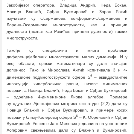
Јакобијевог оператора, Владица Андрић, Неда Бокан,
Новица Блажић, Срђан Вукмировић и Зоран Ракић
изучавали су Осерманове, конформно-Осерманове и
Лоренц-Осерманове многострукости, као и принцип
дуалности (познат као Ракићев принцип дуалности) таквих
многострукости.
Такође су специфични и многи проблеми
диференцијабилних многострукости малих димензија. И у
овој области, српски математичари су дали значајан
допринос. Тако је Мирослава Антић испитивала 3 и 4-
6
димензионе подмногострукости сфере S
–
еквидистантне
инволуције хиперболичне равни, низове минималних
површи, а Новица Блажић, Неда Бокан и Срђан Вукмировић
–
одређене 4-димензионе Лиове алгебре. Примере
аутодуалних Ајнштајнових метрика сигнатуре (2,2) дали су
Новица Блажић и Срђан Вукмировић, а примере косих
6
површи у близу-Келеровој сфери S
–
K. Обреновић и Срђан
Вукмировић. Решење Јанг-Милових једначина на уопштеним
Хопфовим свежњевима дали су Блажић и Вукмировић.