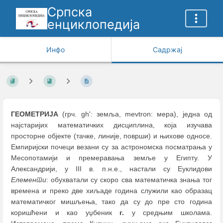
Српска
енциклопедија
Инфо
Садржај
ГЕОМЕТРИЈА
(грч. gh': земља, mevtron: мера), једна од
најстаријих математичких дисциплина, која изучава
просторне објекте (тачке, линије, површи) и њихове односе.
Емпиријски почеци везани су за астрономска посматрања у
Месопотамији и премеравања земље у Египту. У
Александрији, у III в. п.н.е., настали су Еуклидови
Елементи
: обухватали су скоро сва математичка знања тог
времена и преко две хиљаде година служили као образац
математичког мишљења, тако да су до пре сто година
коришћени и као уџбеник
г.
у средњим школама.