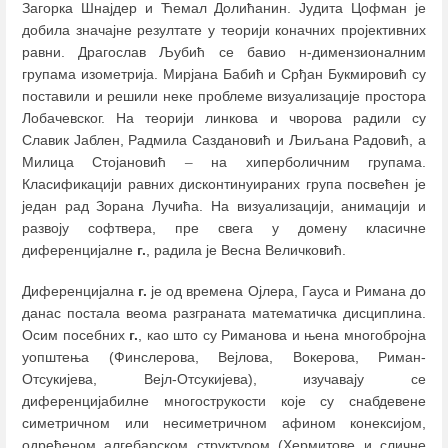
Загорка Шнајдер и Ћемал Долићанин. Јудита Цофман је
добила значајне резултате у теорији коначних пројективних
равни. Драгослав Љубић се бавио н-димензионалним
групама изометрија. Мирјана Бабић и Срђан Букмировић су
поставили и решили неке проблеме визуализације простора
Лобачевског. На теорији линкова и чворова радили су
Славик Јаблен, Радмила Саздановић и Љиљана Радовић, а
Милица Стојановић
–
на хиперболичним групама.
Класификацији равних дисконтинуираних група посвећен је
један рад Зорана Лучића. На визуализацији, анимацији и
развоју софтвера, пре свега у домену класичне
диференцијалне
г.
, радила је Весна Величковић.
Диференцијална
г.
је од времена Ојлера, Гауса и Римана до
данас постала веома разграната математичка дисциплина.
Осим посебних
г.
, као што су Риманова и њена многобројна
уопштења (Финслерова, Вејлова, Вокерова, Риман-
Отсукијева, Вејл-Отсукијева), изучавају се
диференцијабилне многострукости које су снабдевене
симетричном или несиметричном афином конексијом,
одређеном алгебарском структуром (Хермитове и сличне