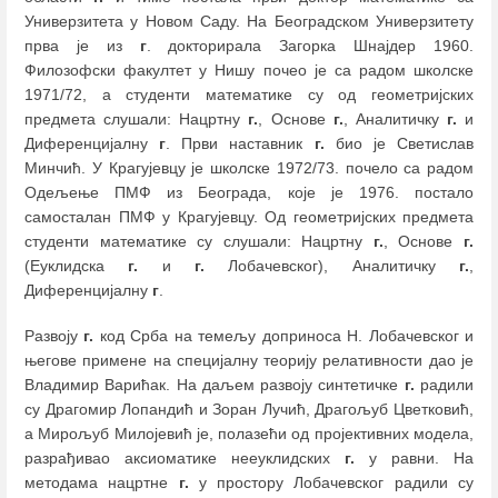
Универзитета у Новом Саду. На Београдском Универзитету
прва је из
г
. докторирала Загорка Шнајдер 1960.
Филозофски факултет у Нишу почео је са радом школске
1971/72, а студенти математике су од геометријских
предмета слушали: Нацртну
г.
, Основе
г.
, Аналитичку
г.
и
Диференцијалну
г
. Први наставник
г.
био је Светислав
Минчић. У Крагујевцу је школске 1972/73. почело са радом
Одељење ПМФ из Београда, које је 1976. постало
самосталан ПМФ у Крагујевцу. Од геометријских предмета
студенти математике су слушали: Нацртну
г.
, Основе
г.
(Еуклидска
г.
и
г.
Лобачевског), Аналитичку
г.
,
Диференцијалну
г
.
Развоју
г.
код Срба на темељу доприноса Н. Лобачевског и
његове примене на специјалну теорију релативности дао је
Владимир Варићак. На даљем развоју синтетичке
г.
радили
су Драгомир Лопандић и Зоран Лучић, Драгољуб Цветковић,
а Мирољуб Милојевић је, полазећи од пројективних модела,
разрађивао аксиоматике нееуклидских
г.
у равни. На
методама нацртне
г.
у простору Лобачевског радили су