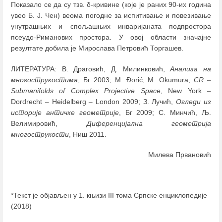
Показало се да су тзв. δ-кривине (које је раних 90-их година
увео Б. Ј. Чен) веома погодне за испитивање и повезивање
унутрашњих и спољашњих инваријаната подпростора
псеудо-Риманових простора. У овој области значајне
резултате добила је Мирослава Петровић Торгашев.
ЛИТЕРАТУРА: В. Драговић, Д. Милинковић,
Анализа на
многострукостима
, Бг 2003; М. Đorić, M. Okumura,
CR
–
Submanifolds of Complex Projective Space
, New York
–
Dordrecht
–
Heidelberg
–
London 2009; З. Лучић,
Огледи из
историје античке геометрије
, Бг 2009; С. Минчић, Љ.
Велимировић,
Диференцијална геометрија
многострукости
, Ниш 2011.
Милева Првановић
*Текст је објављен у 1. књизи III тома Српске енциклопедије
(2018)