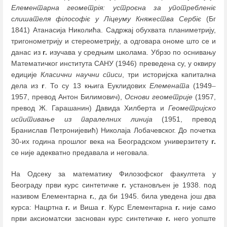
Елементарна геометрія: устроєна за употребленіє
слишателя філософіє у Ліцеуму Княжества Сербіє
(Бг
1841) Атанасија Николића. Садржај обухвата планиметрију,
тригонометрију и стереометрију, а одговара ономе што се и
данас из
г.
изучава у средњим школама. Убрзо по оснивању
Математичког института САНУ (1946) преведена су, у оквиру
едиције
Класични научни списи
, три историјска капитална
дела из
г
. То су 13 књига Еуклидових
Елемената
(1949
–
1957, превод Антон Билимович),
Основи геометрије
(1957,
превод Ж. Гарашанин) Давида Хилберта и
Геометријско
испитивање из паралелних линија
(1951, превод
Бранислав Петронијевић) Николаја Лобачевског. До почетка
30-их година прошлог века на Београдском универзитету
г.
се није адекватно предавала и неговала.
На Одсеку за математику Филозофског факултета у
Београду први курс синтетичке
г.
установљен је 1938. под
називом Елементарна
г.
, да би 1945. била уведена још два
курса: Нацртна
г.
и Виша
г
. Курс Елементарна
г.
није само
први аксиоматски заснован курс синтетичке
г.
него уопште