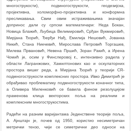
многострукости), подмногострукости, геодезијска,
пројективна, холоморфно-пројективна и конформна
пресликавања. Свим овим истраживањима значајан
допринос дали су српски математичари: Неда Бокан,
Новица Блажић, Љубица Велимировић, Срђан Вукмировић,
Мирјана Ђорић, Ђерђи Нађ, Емилија Нешовић, Јованка
Никић, Стана Никчевић, Мирослава Петровић Торгашев,
Милева Првановић, Невена Пршић, Зоран Ракић, а Ирена
Чомић је, осим у Финслеровој
г.
, интензивно радила у
области Лагранжових, Хамилтонових као и оскулаторних
простора вишег реда, а Мирјана Ђорић у теорији CR-
подмногострукости комплексних простора. Ивко Димитрић је
обрађивао проблематику подмногострукости коначног типа,
а Оливера Миленковић се бавила фином резолуцијом
праменова клица векторских поља на реалним и
комплексним многострукостима.
Радећи на разним варијантама Јединствене теорије поља,
А. Ајнштајн је, почев од 1950, користио несиметричан
метрички тензо, чији се симетрични део односи на