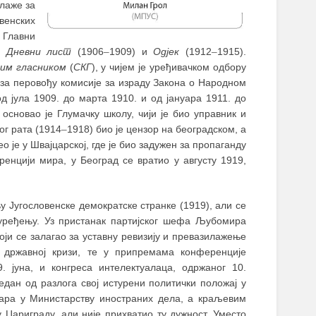
алаже за
овенских
 Главни
а:
Дневни лист
(1906
–
1909) и
Одјек
(1912
–
1915).
им гласником
(
СКГ
), у чијем је уређивачком одбору
е за перовођу комисије за израду Закона о Народном
д јула 1909. до марта 1910. и од јануара 1911. до
основао је Глумачку школу, чији је био управник и
ог рата (1914
–
1918) био је цензор на београдском, а
је у Швајцарској, где је био задужен за пропаганду
енцији мира, у Београд се вратио у августу 1919,
у Југословенске демократске странке (1919), али се
уређењу. Уз пристанак партијског шефа Љубомира
који се залагао за уставну ревизију и превазилажење
државној кризи, те у припремама конференције
9. јуна, и конгреса интелектуалаца, одржаног 10.
едан од разлога свој истурени политички положај у
тара у Министарству иностраних дела, а краљевим
 Цариграду, али није прихватио ту дужност. Уместо