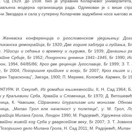
а. Од 1929. до 1938. био је управник Коларчевог универзитет
тављена модерна организација рада. Одликован је с више стр
и Звездара и сала у сутерену Коларчеве задужбине носе његово им
:
Женевска конференција о југословенском уједињењу. До
ликанска демократија
, Бг 1920;
Две године заблуда и лутања
, Б
е. Утисци и сећања о времену и људима
, Бг 1939;
Данашњи ра
атне Србије
, Бг 1952;
Лондонски дневник 1941
–
1945
, Бг 1990;
И
рон
, 1994, 84/85/86;
Кроз две деценије Југославије
, Бг 1999; З. Т
е
, Бг 2004;
Позоришне критике и есеји
, Бг 2007;
Кроз књиге и 
арен Тарасконац",
Звезда
, 1900; П. Мериме,
Коломба. Кармен
, Бг 
АТУРА: И. Секулић,
Из домаћих књижевности
, II, Н. Сад 1964; 
и у Краљевини Срба, Хрвата и Словенаца
, Бг 1970; Д. Витошеви
ница, К. Чавошки,
Страначки плурализам или монизам. Обнов
ница, „Милан Грол или начелност у политици", у: М. Грол,
Л
ратија Милана Грола
, Лондон 1990; М. Радојевић,
Удружена опози
ватни живот код Срба у двадесетом веку
, Бг 2007; З. Т. Јовано
Позоришно дело Милана Грола
, Н. Сад 2011; М. Радојевић,
Милан 