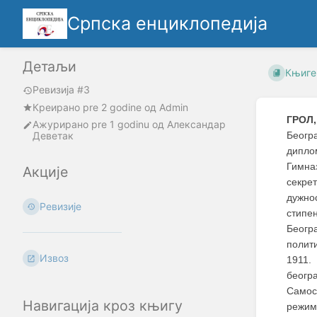
Српска енциклопедија
Детаљи
Књиге
Ревизија #3
Креирано
pre 2 godine
oд
Admin
ГРОЛ
Ажурирано
pre 1 godinu
од
Александар
Деветак
Беогр
дипло
Гимна
Акције
секре
дужно
Ревизије
стипе
Беогр
полит
Извоз
1911.
београ
Самос
Навигација кроз књигу
режим