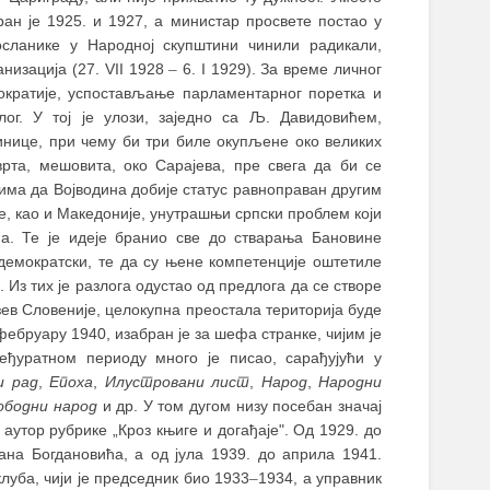
ран је 1925. и 1927, а министар просвете постао у
посланике у Народној скупштини чинили радикали,
низација (27. VII 1928
–
6. I 1929). За време личног
ократије, успостављање парламентарног поретка и
лог. У тој је улози, заједно сa Љ. Давидовићем,
нице, при чему би три биле окупљене око великих
рта, мешовита, око Сарајева, пре свега да би се
има да Војводина добије статус равноправан другим
е, као и Македоније, унутрашњи српски проблем који
а. Те је идеје бранио све до стварања Бановине
едемократски, те да су њене компетенције оштетиле
Из тих је разлога одустао од предлога да се створе
зев Словеније, целокупна преостала територија буде
ебруару 1940, изабран је за шефа странке, чијим је
ђуратном периоду много је писао, сарађујући у
и рад
,
Епоха
,
Илустровани лист
,
Народ
,
Народни
ободни народ
и др. У том дугом низу посебан значај
аутор рубрике „Кроз књиге и догађаје". Од 1929. до
на Богдановића, а од јула 1939. до априла 1941.
луба, чији је председник био 1933
–
1934, а управник