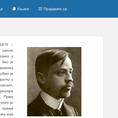
це
Књиге
Пријавите се
X 1876
–
е школе
езика у
 био је
вршилац
обио је
ратку у
орских,
јануара
, Првој
тупио је
и према
ва која