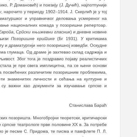
ко, Р. Домановић) и поезију (Ј. Дучић), најпотпуније
у
, нарочито у периоду 1902
–
1914. Ј. Скерлић је у тој
матуршког и управничког деловања усмереног на
вање националних комада у позоришни репертоар.
Европа
,
Српски књижевни гласник
) и дневне новине
књизи
Позоришне критике
(Бг 1931). У критикама
у и драматургији него позоришној изведби. Оскудне
ма глумаца. Од драме је захтевао склад садржаја и
ивост. Због тога је поздравио појаву реалистичких
стала је пре свега имплицитна, па се њени основи
ака посвећених различитим позоришним проблемима,
ети знаменитих личности и сећања на културне и
ко су важни као документи за изучавање српске и
Станислава Бараћ
ских позоришта. Многобројни теоретски, критичарски
је српске театрологе прве половине XX в. За потребе
о је песме С. Придома, те писма и памфлете П. Л.