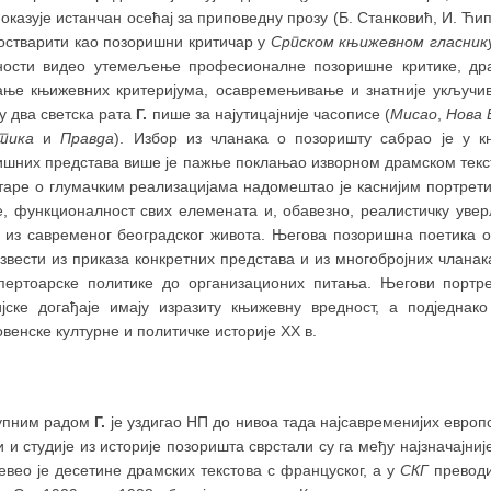
оказује истанчан осећај за приповедну прозу (Б. Станковић, И. Ћипи
 остварити као позоришни критичар у
Српском књижевном гласник
ности видео утемељење професионалне позоришне критике, дра
ање књижевних критеријума, осавремењивање и знатније укључи
у два светска рата
Г.
пише за најутицајније часописе (
Мисао
,
Нова 
тика
и
Правда
). Избор из чланака о позоришту сабрао је у 
ишних представа више је пажње поклањао изворном драмском текст
таре о глумачким реализацијама надомештао је каснијим портрети
, функционалност свих елемената и, обавезно, реалистичку уверљ
 из савременог београдског живота. Његова позоришна поетика о
извести из приказа конкретних представа и из многобројних члан
пертоарске политике до организационих питања. Његови портр
ијске догађаје имају изразиту књижевну вредност, а подједна
овенске културне и политичке историје ХХ в.
упним радом
Г.
је уздигао НП до нивоа тада најсавременијих европ
 и студије из историје позоришта сврстали су га међу најзначајни
вео је десетине драмских текстова с француског, а у
СКГ
преводи