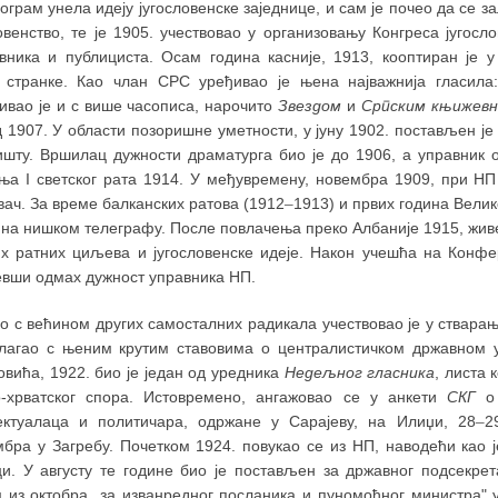
рограм унела идеју југословенске заједнице, и сам је почео да се з
овенство, те је 1905. учествовао у организовању Конгреса југосл
вника и публициста. Осам година касније, 1913, кооптиран је у
 странке. Као члан СРС уређивао је њена најважнија гласил
ивао је и с више часописа, нарочито
Звездом
и
Српским књижевн
 1907. У области позоришне уметности, у јуну 1902. постављен ј
ишту. Вршилац дужности драматурга био је до 1906, а управник о
ања I светског рата 1914. У међувремену, новембра 1909, при НП 
ач. За време балканских ратова (1912
–
1913) и првих година Велик
на нишком телеграфу. После повлачења преко Албаније 1915, живео 
их ратних циљева и југословенске идеје. Након учешћа на Конфер
евши одмах дужност управника НП.
о с већином других самосталних радикала учествовао је у стварањ
слагао с њеним крутим ставовима о централистичком државном 
вића, 1922. био је један од уредника
Недељног гласника
, листа 
о-хрватског спора. Истовремено, ангажовао се у анкети
СКГ
о 
ектуалаца и политичара, одржане у Сарајеву, на Илиџи, 28
–
2
мбра у Загребу. Почетком 1924. повукао се из НП, наводећи као ј
ци. У августу те године био је постављен за државног подсекре
м из октобра „за изванредног посланика и пуномоћног министра" у