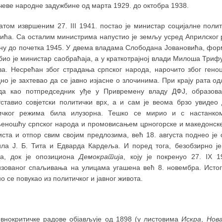
чеве народне задужбине од марта 1929. до октобра 1938.
атом извршеним 27. III 1941. постао је министар социјалне пол
ића. Са осталим министрима напустио је земљу усред Априлског р
ну до почетка 1945. У двема владама Слободана Јовановића, форм
био је министар саобраћаја, а у краткотрајној влади Милоша Триф
ва. Несрећан због страдања српског народа, нарочито због гено
но је захтевао да се јавно изјасне о злочинима. При крају рата од
да као потпредседник уђе у Привремену владу ДФЈ, образова
тставио совјетски политички врх, а и сам је веома брзо увиде
ичког режима била илузорна. Тешко се мирио и с настанко
еношћу српског народа и промовисањем црногорске и македонске
ста и отпор свим својим предлозима, већ 18. августа поднео је о
ила Ј. Б. Тита и Едварда Кардеља. И поред тога, безобзирно 
а, док је опозициона
Демократија
, коју је покренуо 27. IX 
изованог спаљивања на улицама угашена већ 8. новембра. Истог 
о се повукао из политичког и јавног живота.
внокритичке радове објављује од 1898 (у листовима
Искра
,
Нова