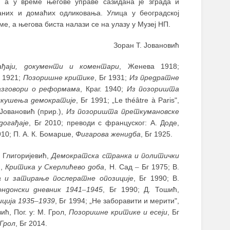
а, а у време његове управе сазидана је зграда и
аних и домаћих одликовања. Улица у београдској
е, а његова биста налази се на улазу у Музеј НП.
Зоран Т. Јовановић
гађаји, документи и коментари
, Женева 1918;
г 1921;
Позоришне критике
, Бг 1931;
Из предратне
зговори о реформама
, Краг. 1940;
Из позоришта
скушења демократије
, Бг 1991; „Le théâtre à Paris",
. Јовановић (прир.),
Из позоришта преткумановске
догађаје
, Бг 2010; преводи с француског: А. Доде,
1910; П. А. К. Бомарше,
Фигарова женидба
, Бг 1925.
Б. Глигоријевић,
Демократска странка и политички
ћ,
Критика у Скерлићево доба
, Н. Сад
–
Бг 1975; В.
а и затирање послератне опозиције
, Бг 1990; В.
ондонски дневник 1941
–
1945
, Бг 1990; Д. Тошић,
ција 1935
–
1939
, Бг 1994; „Не заборавити и мерити",
вић, Пог. у: М. Грол,
Позоришне критике и есеји
, Бг
Грол
, Бг 2014.