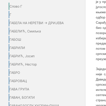
је у п
Слово Г
југосл
књиже
Г
одбор
Сарађ
ГАБЕЛА НА НЕРЕТВИ → ДРИЈЕВА
био од
ГАБЕЛИЋ, Смиљка
позор
избиј
ГАБОШ
предав
ГАБРИЛИ
потом 
српск
ГАБРИЋ, Јосип
преуз
ГАБРИЋ, Нестор
Заједн
ГАБРО
није 
Давидо
ГАБРОВАЦ
српск
ГАВА ГРУПА
интел
септе
ГАВАН, БОГАТИ
стран
указо
ГАВАНОЗОГЛУ ХУСЕИН-ПАША