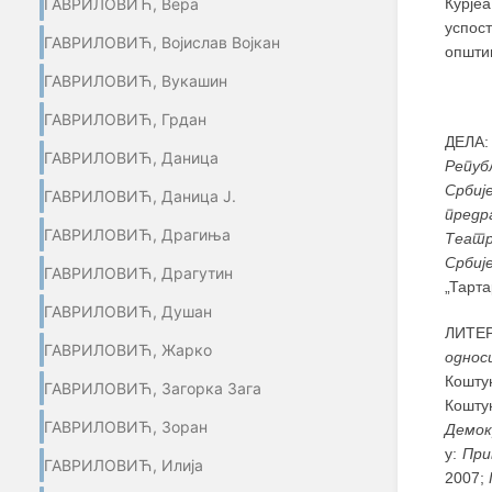
Курје
ГАВРИЛОВИЋ, Вера
успос
ГАВРИЛОВИЋ, Војислав Војкан
општин
ГАВРИЛОВИЋ, Вукашин
ГАВРИЛОВИЋ, Грдан
ДЕЛА
ГАВРИЛОВИЋ, Даница
Репуб
Србиј
ГАВРИЛОВИЋ, Даница Ј.
предр
ГАВРИЛОВИЋ, Драгиња
Теат
Србиј
ГАВРИЛОВИЋ, Драгутин
„Тарт
ГАВРИЛОВИЋ, Душан
ЛИТЕР
ГАВРИЛОВИЋ, Жарко
однос
Кошту
ГАВРИЛОВИЋ, Загорка Зага
Кошту
ГАВРИЛОВИЋ, Зоран
Демок
у:
При
ГАВРИЛОВИЋ, Илија
2007;