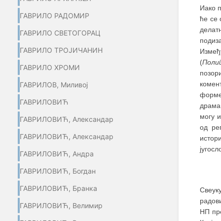
Иако п
ГАВРИЛО РАДОМИР
ће се
делат
ГАВРИЛО СВЕТОГОРАЦ
подиз
ГАВРИЛО ТРОЈИЧАНИН
Измеђ
(
Поли
ГАВРИЛО ХРОМИ
позор
комен
ГАВРИЛОВ, Миливој
форме
ГАВРИЛОВИЋ
драма
могу 
ГАВРИЛОВИЋ, Александар
од ре
ГАВРИЛОВИЋ, Александар
истор
југосл
ГАВРИЛОВИЋ, Андра
ГАВРИЛОВИЋ, Богдан
ГАВРИЛОВИЋ, Бранка
Свеук
радови
ГАВРИЛОВИЋ, Велимир
НП пре