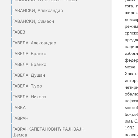
тога,
ГАВАНСКИ, Александар
широк
демок
ГАВАНСКИ, Симеон
режим
ГАВЕЗ
српск
предл
ГАВЕЛА, Александар
нацио
избег
ГАВЕЛА, Бранко
федера
ГАВЕЛА, Бранко
може 
Хрват
ГАВЕЛА, Душан
интере
ГАВЕЛА, Ђуро
четири
обележ
ГАВЕЛА, Никола
најва
ГАВКА
много
покре
ГАВРАН
има
С
1932.
ГАВРАНКАПЕТАНОВИЋ РАЈНВАЈН,
власни
Шемса