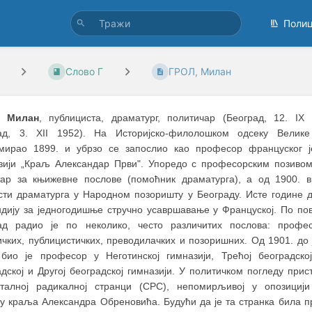
Поли
Слово Г
ГРОЛ, Милан
, Милан
, публициста, драматург, политичар (Београд, 12. I
ад, 3. XII 1952). На Историјско-филолошком одсеку Велик
мирао 1899. и убрзо се запослио као професор француског ј
зији „Краљ Александар Први". Упоредо с професорским позивом
тар за књижевне послове (помоћник драматурга), а од 1900. 
сти драматурга у Народном позоришту у Београду. Исте године д
ндију за једногодишње стручно усавршавање у Француској. По пов
ад радио је по неколико, често различитих послова: профес
ичких, публицистичких, преводилачких и позоришних. Од 1901. до 
 био је професор у Неготинској гимназији, Трећој београдској
дској и Другој београдској гимназији. У политичком погледу прис
талној радикалној странци (СРС), непомирљивој у опозициј
у краља Александра Обреновића. Будући да је та странка била пр