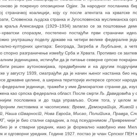
 поново је покренуо опозициони
Одјек
. За народног посланика би
ој страначкој коалицији, коју су после атентата на хрватске 
рати, Словенска људска странка и Југословенска муслиманска орга
а краља Александра (1929
–
1934) залагао се за поштовање дем
о-хрватски споразум, постепено постајући први страначки идео
ожио унутрашњу поделу државе на четири велике федералне једи
нално-културних центара: Београда, Загреба и Љубљане, а четв
ло спорно разграничење између Срба и Хрвата. Противио се захтев
лним јединицама, истичући да је питање северне српске покрајин
бити решен аутономијама, предвиђеним и на другим подручјим
ске у августу 1939, сматрајући да је начин њеног настанка био н
се државне целине, а ширина територије интересе српског народа. 
 федералне јединице, тражећи у име Демократске странке да, изу
ена као српска федерална област. После смрти Љ. Давидовића у ф
жнијим пословима и до тада управљао. Осим тога, у целом ме
бројним листовима и часописима:
Време
,
Демократија
,
Живот 
т
,
Наша стварност
,
Нова Европа
,
Мисао
,
Политика
,
Правда
,
Сл
КГ
, чији је био стални сарадник, а под псеудонимом „Привремени" 
 био је и стварни уредник, иако је формално навођено име Мила
к и одговорни уредник. Године 1927. постао је члан Српског ПЕН к