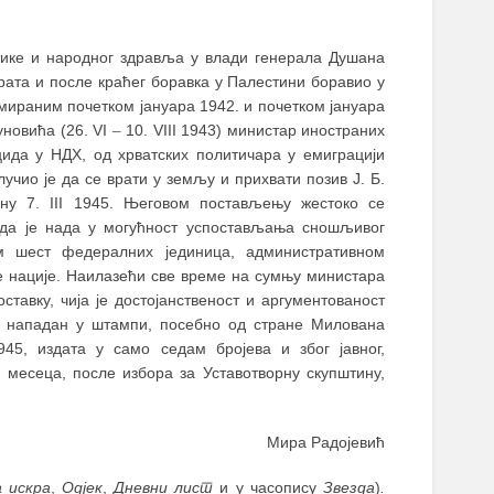
итике и народног здравља у влади генерала Душана
ата и после краћег боравка у Палестини боравио у
ираним почетком јануара 1942. и почетком јануара
уновића (26. VI
–
10. VIII 1943) министар иностраних
цида у НДХ, од хрватских политичара у емиграцији
лучио је да се врати у земљу и прихвати позив Ј. Б.
ну 7. III 1945. Његовом постављењу жестоко се
о да је нада у могућност успостављања сношљивог
м шест федералних јединица, административном
 нације. Наилазећи све време на сумњу министара
ставку, чија је достојанственост и аргументованост
је нападан у штампи, посебно од стране Милована
1945, издата у само седам бројева и због јавног,
месеца, после избора за Уставотворну скупштину,
Мира Радојевић
 искра
,
Одјек
,
Дневни лист
и у часопису
Звезда
)
.