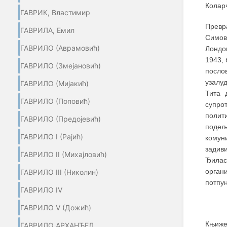
Колар
ГАВРИК, Властимир
Превр
ГАВРИЛА, Емил
Симов
ГАВРИЛО (Aврамовић)
Лондо
1943, 
ГАВРИЛО (Змејановић)
посло
узалуд
ГАВРИЛО (Мијакић)
Тита 
ГАВРИЛО (Поповић)
супро
полит
ГАВРИЛО (Предојевић)
подељ
ГАВРИЛО I (Рајић)
комуни
задив
ГАВРИЛО II (Михајловић)
Ђилас
орган
ГАВРИЛО III (Николин)
потпун
ГАВРИЛО IV
ГАВРИЛО V (Дожић)
Књиже
ГАВРИЛО АРХАНЂЕЛ