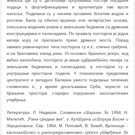
земаља где су
г.
детаљније проучавана постоје поуздани
подаци о фортификацијама и архитектури ове врсте
насеља. Подизана су у ниским луговима богатим водом и
рогозом. Била су обично кружних или четвртастих основа,
опкољена воденим ровом и земљаним бедемом са дрвеним
конструкцијама и палисадама. По правилу постојала је једна
капија којој се прилазило преко дрвеног моста. Поред
оваквог равничарског типа постојала су и
г.
, слично грађена,
и на бреговима изнад река. Уз основно брањено језгро, код
већих насеобина, постојало је више одбрамбених линија са
земљаним бедемима и палисадама, а постојале су и
унутрашње просторне поделе. У планинским пределима
централног и западног Балкана уместо подизања типичних
словенских
г.
, у време досељавања Срба, користе се
брањени простори старијих порушених касноантичких
утврђења.
Литература: Л. Нидерле,
Словенске старине
, Бг 1954; Н.
Милетић, „Рани средњи век", у:
Културна историја Босне и
Херцеговине
, Сар. 1984; М. Поповић, В. Бикић,
Врсенице
–
касноантичко и раносредњовековно српско утврђење
, Бг