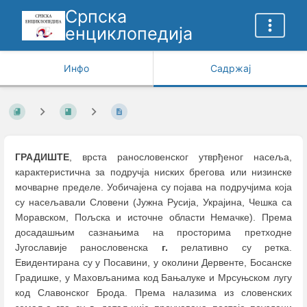
Српска
енциклопедија
Инфо
Садржај
ГРАДИШТЕ
, врста ранословенског утврђеног насеља,
карактеристична за подручја ниских брегова или низинске
мочварне пределе. Уобичајена су појава на подручјима која
су насељавали Словени (Јужна Русија, Украјина, Чешка са
Моравском, Пољска и источне области Немачке). Према
досадашњим сазнањима на просторима претходне
Југославије ранословенска
г.
релативно су ретка.
Евидентирана су у Посавини, у околини Дервенте, Босанске
Градишке, у Маховљанима код Бањалуке и Мрсуњском лугу
код Славонског Брода. Према налазима из словенских