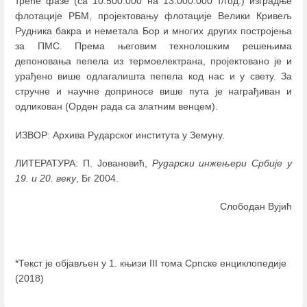
треће фазе (са 10.500.000 на 13.000.000 т/год.) изградње
флотације РБМ, пројектовању флотације Велики Кривељ
Рудника бакра и неметала Бор и многих других постројења
за ПМС. Према његовим технолошким решењима
депоновања пепела из термоелектрана, пројектовано је и
урађено више одлагалишта пепела код нас и у свету. За
стручне и научне доприносе више пута је награђиван и
одликован (Орден рада са златним венцем).
ИЗВОР: Архива Рударског института у Земуну.
ЛИТЕРАТУРА: П. Јовановић,
Рударски инжењери Србије у
19. и 20. веку
, Бг 2004.
Слободан Вујић
*Текст је објављен у 1. књизи III тома Српске енциклопедије
(2018)
Enter