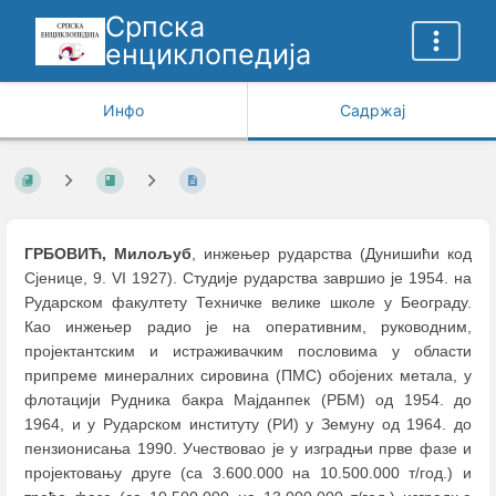
Српска
енциклопедија
Инфо
Садржај
ГРБОВИЋ, Милољуб
, инжењер рударства (Дунишићи код
Сјенице, 9. VI 1927). Студије рударства завршио је 1954. на
Рударском факултету Техничке велике школе у Београду.
Као инжењер радио је на оперативним, руководним,
пројектантским и истраживачким пословима у области
припреме минералних сировина (ПМС) обојених метала, у
флотацији Рудника бакра Мајданпек (РБМ) од 1954. до
1964, и у Рударском институту (РИ) у Земуну од 1964. до
пензионисања 1990. Учествовао је у изградњи прве фазе и
пројектовању друге (са 3.600.000 на 10.500.000 т/год.) и