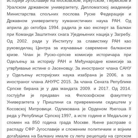
историји Југославије на Московском, Иркутском, Пермском и
Уралском државном универзитету, Дипломатској академији
Министарства спољних послова Руске Федерације и
Државном универзитету хуманистичких наука РАН. Од
априла до октобра 1994. радила је као експерт за Балкан
при Команди Заштитних снага Уједињених нација у Загребу.
Од 2002. ради у Институту за славистику РАН као
руководилац Центра за изучавање савремене балканске
кризе. Члан је Руско-српске комисије историчара при
Одељењу за историју РАН и Међународне комисије за
утврђивање истине о Јасеновцу. За иностраног члана САНУ
у Одељењу историјских наука изабрана је 2006, а за
иностраног члана АНУРС 2015. За члана Сената Републике
Српске бирана је у два мандата 2009. и 2017. Од 2014.
гостујући је предавач на Филозофском факултету
Универзитета у Приштини са привременим седиштем у
Косовској Митровици. Одликована је Орденом Његоша II
реда у Републици Српској 1997, а исте године и Медаљом у
спомен на 850 година града Москве. Њене расправе о
распаду СФР Југославије и сложеним политичким и војним
догађајима на Балкану имале су лепу рецепцију на српском