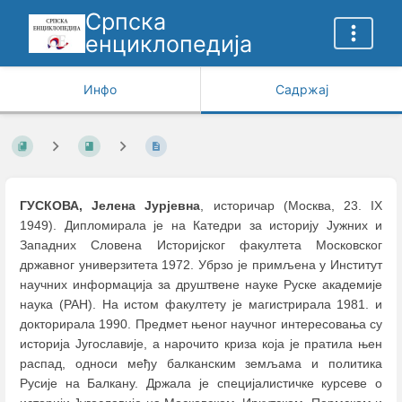
Српска
енциклопедија
Инфо
Садржај
ГУСКОВА, Јелена Јурјевна
, историчар (Москва, 23. IX
1949). Дипломирала је на Катедри за историју Јужних и
Западних Словена Историјског факултета Московског
државног универзитета 1972. Убрзо је примљена у Институт
научних информација за друштвене науке Руске академије
наука (РАН). На истом факултету је магистрирала 1981. и
докторирала 1990. Предмет њеног научног интересовања су
историја Југославије, а нарочито криза која је пратила њен
распад, односи међу балканским земљама и политика
Русије на Балкану. Држала је специјалистичке курсеве о