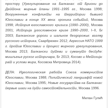
простору (
Урегулирование на Балканах: от Бриони до
Дейтона: мирные планы 1991
–
1995 гг.
, Москва 1998;
Вооруженные конфликты на территории бывшей
Югославии
в конце XX века: хроника событий
, Москва
1998;
История югославского кризиса (1990
–
2000)
, Москва
2001;
Историја југословенске кризе 1990
–
2000
, I
–
II, Бг
2003;
Балканские дороги и шальное бездорожье: взгляд
русского историка
, Саарбрюкен 2012;
Агрессия НАТО 1999
г. против Югославии и процесс мирного урегулирования
,
Москва 2013;
Балкански путеви и сумануто беспуће:
мишљење руског историчара
, Бг 2013;
Косово и Метохија:
рат и услови мира
, Косовска Митровица 2014).
ДЕЛА:
Идеологическая работа Союза коммунистов
Югославии
, Москва 1988;
Политический ландшафт новой
Югославии
, Москва 1995;
Новые государства на Балканах:
первые шаги на пути самостоятельности
, Москва 1996.
Милан Гулић