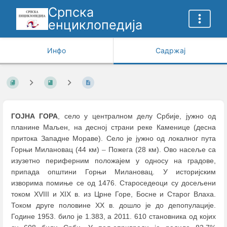
Српска
енциклопедија
Инфо
Садржај
ГОЈНА ГОРА
, село у централном делу Србије, јужно од
планине Маљен, на десној страни реке Каменице (десна
притока Западне Мораве). Село је јужно од локалног пута
Горњи Милановац (44 км)
–
Пожега (28 км). Ово насеље са
изузетно периферним положајем у односу на градове,
припада општини Горњи Милановац. У историјским
изворима помиње се од 1476. Староседеоци су досељени
током XVIII и XIX в. из Црне Горе, Босне и Старог Влаха.
Током друге половине XX в. дошло је до депопулације.
Године 1953. било је 1.383, а 2011. 610 становника од којих