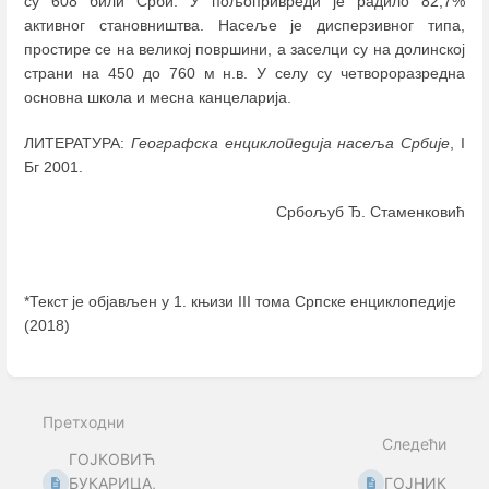
су 608 били Срби. У пољопривреди је радило 82,7%
активног становништва. Насеље је дисперзивног типа,
простире се на великој површини, а заселци су на долинској
страни на 450 до 760 м н.в. У селу су четвороразредна
основна школа и месна канцеларија.
ЛИТЕРАТУРА:
Географска енциклопедија насеља Србије
, I
Бг 2001.
Србољуб Ђ. Стаменковић
*Текст је објављен у 1. књизи III тома Српске енциклопедије
(2018)
Enter
section
select
Претходни
mode
Следећи
ГОЈКОВИЋ
БУКАРИЦА,
ГОЈНИК