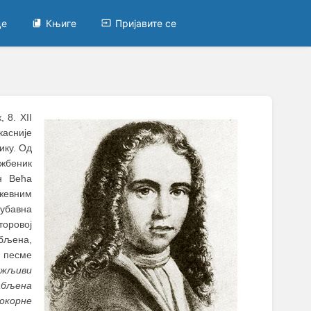
це
Књиге
Пријавите се
 8. XII
касније
ику. Од
ужбеник
н Већа
ижевним
убавна
торовој
убљена,
 песме
ежљиви
абљена
покорне