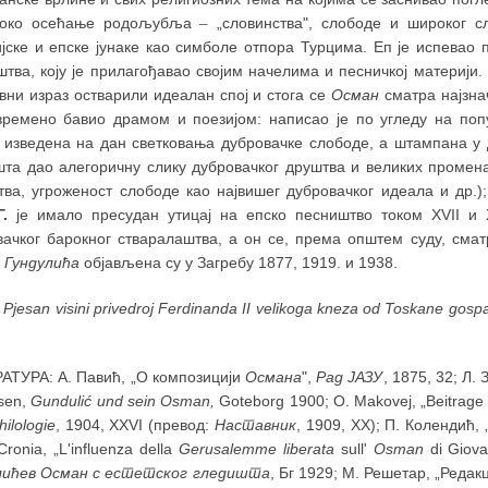
боко осећање родољубља
–
„словинства", слободе и широког сл
ијске и епске јунаке као симболе отпора Турцима. Еп је испевао
тва, коју је прилагођавао својим начелима и песничкој материји
вни израз остварили идеалан спој и стога се
Осман
сматра најзна
времено бавио драмом и поезијом: написао је по угледу на по
 изведена на дан светковања дубровачке слободе, а штампана у Ду
шта дао алегоричну слику дубровачког друштва и великих промен
тва, угроженост слободе као највишег дубровачког идеала и др.
Г.
је имало пресудан утицај на епско песништво током XVII и 
вачког барокног стваралаштва, а он се, према општем суду, сма
 Гундулића
објављена су у Загребу 1877, 1919. и 1938.
:
Pjesan visini privedroj Ferdinandа II velikoga kneza od Toskane gosp
АТУРА: А. Павић, „О композицији
Османа
",
Рад ЈАЗУ
, 1875, 32; Л.
sen,
Gundulić und sein Osman,
Goteborg 1900; O. Makovej, „Beitrage
hilologie
, 1904, XXVI (превод:
Наставник
, 1909, XX); П. Колендић
 Cronia, „L'influenza della
Gerusalemme liberata
sull'
Osman
di Giova
лићев Осман с естетског гледишта
, Бг 1929; М. Решетар, „Реда