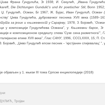
 Џива Франа Гундулића
, Зг 1938; И. Секулић, „Ивана Гундули
kareff,
Die Dichtungen Gundulić's und ihr poetischer Stil
, Bonn 1952
: Џ. Гундулић,
Осман,
Бг 1967; Ж. Бујас,
Иван Гундулић, Осман (
инству' Џива Гундулића, дубровачког песника XVII века (1589
–
16
тута за језик и књижевност у Сарајеву
, 1978; З. Бојовић, '
Осман
пци у композицији Гундулићева
Османа
", у:
Књижевни барок
, Зг
лације и композиционом средишту спева 'Сузе сина разметнога'",
Г
италијанске епике XVII века",
Глас САНУ
, 1996, CCCLXXIX, 15; П. С
З. Бојовић, „Џиво Гундулић епски песник
–
'крстјанин спијевалац' ", 
 је објављен у 1. књизи III тома Српске енциклопедије (2018)
дни
ДУЛИЋ, Тројан