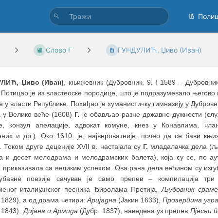
Поли
Слово Г
ГУНДУЛИЋ, Џиво (Иван)
ЛИЋ, Џиво (Иван)
, књижевник (Дубровник, 9. I 1589
–
Дубровник,
 Потицао је из властеoске породице, што је подразумевало његово 
 у власти Републике. Похађао је хуманистичку гимназију у Дубровн
а у Велико веће (1608)
Г.
је обављао разне државне дужности (сл
е, конзул апелације, адвокат комуне, кнез у Конавлима, чла
них и др.). Око 1610. је, највероватније, почео да се бави књ
 Током друге деценије XVII в. настајала су
Г.
младалачка дела (љ
ја и десет мелодрама и мелодрамских балета), која су се, по ау
, приказивала са великим успехом. Ова рана дела већином су изг
бавне поезије сачуван је само препев
–
компилација три
меног италијанског песника Ђиролама Претија,
Љубовник срам
 1829), а од драма четири:
Аријадна
(Јакин 1633),
Прозерпина угр
 1843),
Дијана и
Армида
(Дубр. 1837), наведена уз препев
Пјесни 