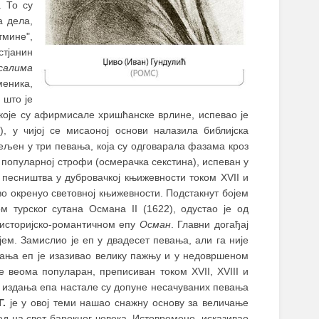
 То су
а дела,
тмине",
стјанин
салима
меника,
 што је
које су афирмисале хришћанске врлине, испевао је
, у чијој се мисаоној основи налазила библијска
ељен у три певања, која су одговарала фазама кроз
а популарној строфи (осмерачка секстина), испеван у
у песништва у дубровачкој књижевности током XVII и
во окренуо световној књижевности. Подстакнут бојем
 турског сутана Османа II (1622), одустао је од
историјско-романтичном епу
Осман
. Главни догађај
јем. Замислио је еп у двадесет певања, али га није
арања еп је изазивао велику пажњу и у недовршеном
е веома популаран, преписиван током XVII, XVIII и
на издања епа настале су допуне несачуваних певања
Г.
је у овој теми нашао снажну основу за величање
ед на свет барокног човека. Истовремено, исказивао