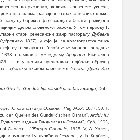
овенског патриотизма, величао словенске успехе,
 према правилима развијене барокне поетике епског
. У њему су барокна филозофија и богати, развијени
чајнијим делом словенског барока. У том периоду
Г.
пуларни стари ренесансни жанр пасторалу
Дубавка
бровнику 1837), у којој је, са аристократске тачке
а које су га захватале (слабљење морала, опадање
); 1633. штампао је мелодраму
Аријадна.
Књижевно
XVIII в. и у целини представља најбољи образац
тра најбољим писцем словенског барока.
Дјела Ива
ara Giva Fr. Gundulichja vlastelina dubrovackoga
, Dubr.
 Зоре, „О композицији
Османа
",
Рад ЈАЗУ
, 1877, 39; F.
 zu den Quellen des Gundulić'schen Osman",
Archiv für
, „Будимско издање Гундулићева
Османа
",
Срђ
, 1905,
nni Gondola",
L'Europa Orientale
, 1925, V; А. Халер,
кције и рукописи Гундулићева
Османа
", у: Ђ. Керблер,