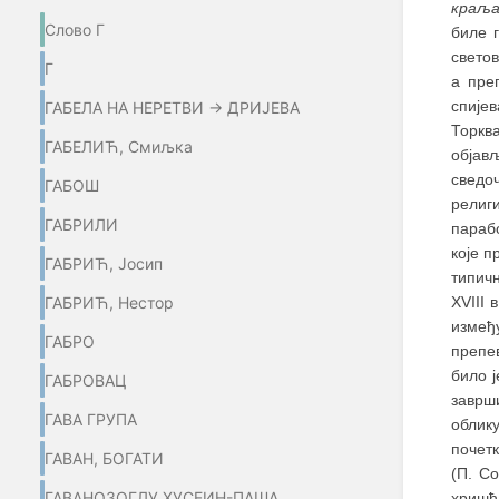
краља
Слово Г
биле г
светов
Г
а преп
спије
ГАБЕЛА НА НЕРЕТВИ → ДРИЈЕВА
Торква
ГАБЕЛИЋ, Смиљка
објав
сведо
ГАБОШ
религ
ГАБРИЛИ
параб
које п
ГАБРИЋ, Јосип
типичн
ГАБРИЋ, Нестор
XVIII 
измеђ
ГАБРО
препе
било ј
ГАБРОВАЦ
заврш
ГАВА ГРУПА
облик
почетк
ГАВАН, БОГАТИ
(П. С
ГАВАНОЗОГЛУ ХУСЕИН-ПАША
хришћа