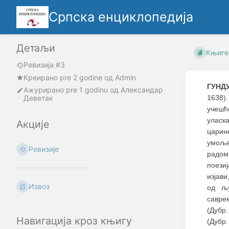
Српска енциклопедија
Детаљи
Књиге
Ревизија #3
Креирано
pre 2 godine
oд
Admin
ГУНДУ
Ажурирано
pre 1 godinu
од
Александар
Деветак
1638).
учешће
уласк
Акције
царин
умоље
Ревизије
радом.
поези
изјави
Извоз
од љу
савре
(Дубр.
Навигација кроз књигу
(Дубр.