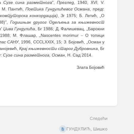
ћа
Сузе сина разметнога
",
Преглед
, 1940, XVI; V.
; М. Пантић,
Поетика Гундулићевог Османа
, предг.
компјуторска конкордација)
, Зг 1975; Б. Летић, „О
38)",
Годишњак другог Одељења за књижевност
' Џива Гундулића
, Бг 1986; Д. Фалишевац, „Барокни
 1988; M. Флашар, „Nascentes morimur
–
О топици
лас САНУ
, 1996, CCCLXXIX, 15; З. Бојовић, „Осман у
танојевић,
Крај књижевности старог Дубровника
, Бг
у:
Сузе сина разметнога,
Осман
, Н. Сад 2014.
Злата Бојовић
Следећи
ГУНДУЛИЋ, Шишко