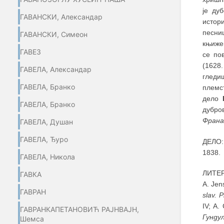
је ду
ГАВАНСКИ, Александар
истор
песниш
ГАВАНСКИ, Симеон
књиже
ГАВЕЗ
се по
(1628.
ГАВЕЛА, Александар
гледи
ГАВЕЛА, Бранко
племс
дело
ГАВЕЛА, Бранко
дубро
Франа
ГАВЕЛА, Душан
ГАВЕЛА, Ђуро
ДЕЛО
1838.
ГАВЕЛА, Никола
ЛИТЕР
ГАВКА
A. Jen
ГАВРАН
slav. P
IV; A.
ГАВРАНКАПЕТАНОВИЋ РАЈНВАЈН,
Гунду
Шемса