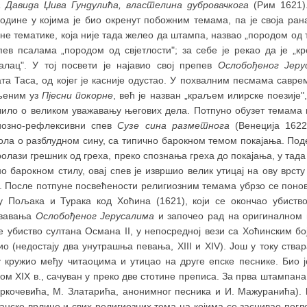
 Давида Џива Гундулића, властелина дубровачкога
(Рим 1621).
одине у којима је био окренут побожним темама, па је своја ран
не тематике, која није тада желео да штампа, назвао „породом од 
ев псалама „породом од свјетлости"; за себе је рекао да је „кр
валац". У тој посвети је најавио свој препев
Ослобођеног Јеру
та Таса, од којег је касније одустао. У похвалним песмама савре
љеним уз
Пјесни покорне
, већ је назван „краљем илирске поезије",
чило о великом уважавању његових дела. Потпуно обузет темама 
иозно-рефлексивни спев
Сузе сина разметнога
(Венеција 1622)
ола о разблудном сину, са типично барокном темом покајања. Под
ролази грешник од греха, преко спознања греха до покајања, у тад
о барокном стилу, овај спев је извршио велик утицај на ову врст
в. После потпуне посвећености религиозним темама убрзо се поно
у Пољака и Турака код Хоћина (1621), који се окончао убиством
вавања
Ослобођеног Јерусалима
и започео рад на оригиналном 
е убиство султана Османа II, у непосредној вези са Хоћинским бо
ио (недостају два унутрашња певања, XIII и XIV). Још у току ств
у кружио међу читаоцима и утицао на друге епске песнике. Био ј
ом XIX в., сачуван у преко две стотине преписа. За прва штампа
оркочевића, М. Златарића, анонимног песника и И. Мажуранића).
нске врлине и свих религиозних тема на којима се заснивао погл