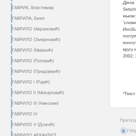
Дјела
ГАВРИК, Властимир
Setsch
књизи
ГАВРИЛА, Емил
'слов
ГАВРИЛО (Aврамовић)
Инсти
посту
ГАВРИЛО (Змејановић)
консо
кругу 
ГАВРИЛО (Мијакић)
2002; 
ГАВРИЛО (Поповић)
ГАВРИЛО (Предојевић)
ГАВРИЛО I (Рајић)
ГАВРИЛО II (Михајловић)
*Текст
ГАВРИЛО III (Николин)
Enter
section
ГАВРИЛО IV
select
Претхо
mode
ГАВРИЛО V (Дожић)
ГУН
ГАВРИЛО АРХАНЂЕЛ