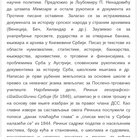
научне политике. Предложио је Љубомиру П. Ненадовићу
да штампа
Мемоаре
и остале рукописе и документа из
Протине писане оставине. Залагао се за истраживања
докумената за историју српског народа у страним архивима
(Венеција, Беч, Хиландар и др.). Заузимао се за
унапређење просвете, рударства и за отварање банака,
књижара и архива у Кнежевини Србији. Писао је текстове из
области нумизматике, статистике, историје, банкарства,
књижарства, архивистике, о трговини и финансијама, о
проблемима Срба у Аустрији, словенским рукописима и
документима за историју Срба, школским књигама и др.
Написао је први уџбеник земљописа за основне школе и
превео са немачког језика земљопис за Послено-трговачко
училиште. Најобимније дело,
Речник географско-
статистични Србије
(Бг 1846), штампао је о свом трошку и
на основу ове књиге изабран је за правог члана ДСС. Као
главни извори за састављање овога
Речника
послужили су
пописи „данак плаћајући глава" и „списак места у Србији
налазећи се" из 1844.
Речник
садржи податке о насељеним
местима, броју кућа и становника, о школама и судовима,
манастирима и црквама, поштама и другом, те већим