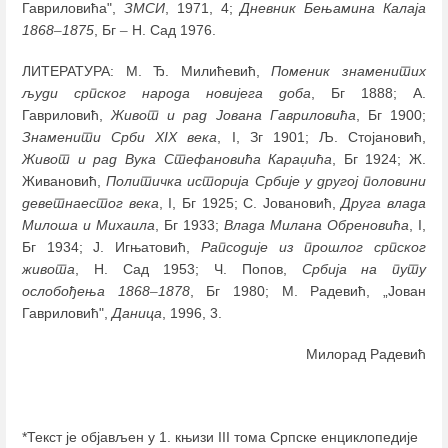
Гавриловића",
ЗМСИ
, 1971, 4;
Дневник Бењамина Калаја
1868
–
1875
, Бг
–
Н. Сад 1976.
ЛИТЕРАТУРА: М. Ђ. Милићевић,
Поменик знаменитих
људи српског народа новијега доба
, Бг 1888; А.
Гавриловић,
Живот и рад Јована Гавриловића
, Бг 1900;
Знаменити Срби XIX века
, I, Зг 1901; Љ. Стојановић,
Живот и рад Вука Стефановића Караџића
, Бг 1924; Ж.
Живановић,
Политичка историја Србије у другој половини
деветнаестог века
, I, Бг 1925; С. Јовановић,
Друга влада
Милоша и Михаила
, Бг 1933;
Влада Милана Обреновића
, I,
Бг 1934; Ј. Игњатовић,
Рапсодије из прошлог српског
живота
, Н. Сад 1953; Ч. Попов,
Србија на путу
ослобођења 1868
–
1878
, Бг 1980; М. Радевић, „Јован
Гавриловић",
Даница
, 1996, 3.
Милорад Радевић
*Текст је објављен у 1. књизи III тома Српске енциклопедије