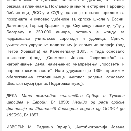
рекама и планинама. Поклањао је књиге и старине Народној
библиотеци, ДСС-у и СУД-у, давао је новчане прилоге за
позориште и куповао уџбенике за српске школе у Босни,
Далмацији, Горњој Крајини и др. Сву своју тековину, кућу у
Београду и 250.000 динара, оставио је Фонду за
издржавање учитељске сирочади и удовица. Српско
учитељско удружење подигло му је споменик попрсје (рад
Петра Убавкића) на Калемегдану 1893. и тада основало
књижевни фонд „Споменик Јована Гавриловића" за
награђивање дела намењених унапређењу „просвете и
народне књижевности". Исто удружење је 1896. приликом
обележавања стогодишњице његовог рођења основало
Школски музеј (данас Педагошки музеј).
ДЕЛА:
Мали земљопис књажества Србије и Турског
царства у Европи
, Бг 1850;
Нешто од рада српске
финансије за тринаест последњи година од 1843/44 до
1855/56
, Бг 1857.
ИЗВОРИ: М. Радевић (прир.), „Аутобиографија Јована