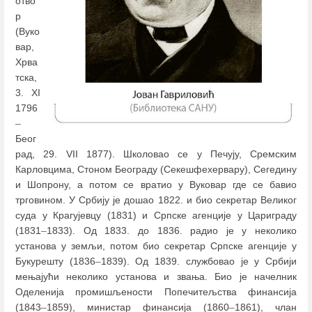
отво
р
(Вуко
вар,
Хрва
тска,
3. XI
1796
–
Беог
рад, 29. VII 1877). Школовао се у Печују, Сремским
Карловцима, Стоном Београду (Секешфехервару), Сегедину
и Шопрону, а потом се вратио у Вуковар где се бавио
трговином. У Србију је дошао 1822. и био секретар Великог
суда у Крагујевцу (1831) и Српске агенције у Цариграду
(1831
–
1833). Од 1833. до 1836. радио је у неколико
установа у земљи, потом био секретар Српске агенције у
Букурешту (1836
–
1839). Од 1839. службовао је у Србији
мењајући неколико установа и звања. Био је начелник
Оделенија промишљености Попечитељства финансија
(1843
–
1859), министар финансија (1860
–
1861), члан