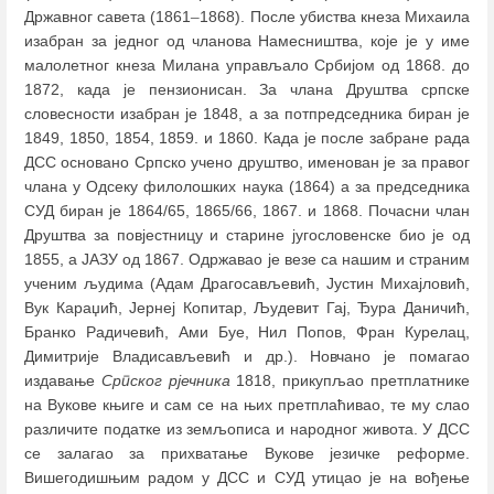
Државног савета (1861
–
1868). После убиства кнеза Михаила
изабран за једног од чланова Намесништва, које је у име
малолетног кнеза Милана управљало Србијом од 1868. до
1872, када је пензионисан. За члана Друштва српске
словесности изабран је 1848, а за потпредседника биран је
1849, 1850, 1854, 1859. и 1860. Када је после забране рада
ДСС основано Српско учено друштво, именован је за правог
члана у Одсеку филолошких наука (1864) а за председника
СУД биран је 1864/65, 1865/66, 1867. и 1868. Почасни члан
Друштва за повјестницу и старине југословенске био је од
1855, а ЈАЗУ од 1867. Одржавао је везе са нашим и страним
ученим људима (Адам Драгосављевић, Јустин Михајловић,
Вук Караџић, Јернеј Копитар, Људевит Гај, Ђура Даничић,
Бранко Радичевић, Ами Буе, Нил Попов, Фран Курелац,
Димитрије Владисављевић и др.). Новчано је помагао
издавање
Српског рјечника
1818, прикупљао претплатнике
на Вукове књиге и сам се на њих претплаћивао, те му слао
различите податке из земљописа и народног живота. У ДСС
се залагао за прихватање Вукове језичке реформе.
Вишегодишњим радом у ДСС и СУД утицао је на вођење