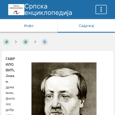
Српска
енциклопедија
Инфо
Садржај
ГАВР
ИЛО
ВИЋ,
Јова
н
,
држа
вник,
фило
лог,
добр