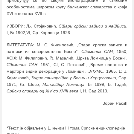
прикључују се по својим иконографским и стилским
особеностима широком кругу балканског сликарства с краја
XVI и почетка XVII в.
ИЗВОРИ: Љ. Стојановић,
Стари српски записи и натписи
,
I, Бг 1902,VI, Ср. Карловци 1926.
ЛИТЕРАТУРА: M. С. Филиповић, „Стари српски записи и
натписи из североисточне Босне",
Споменик САН
, 1950,
XCIX; М. Филиповић, Ђ. Мазалић, „Црква Ломница у Босни",
Споменик САН
, 1951, CI; С. Петковић, „Време настанка и
мајстори зидне декорације у Ломници",
ЗЛУМС
, 1965, 1; З.
Кајмаковић,
Зидно сликарство у Босни и Херцеговини
, Сар.
1971; Љ. Шево,
Манастир Ломница
, Бг 1999; Б. Тодић,
Српски сликари од XIV до XVIII века
I, Н. Сад 2013.
Зоран Ракић
*Текст је објављен у 1. књизи III тома Српске енциклопедије