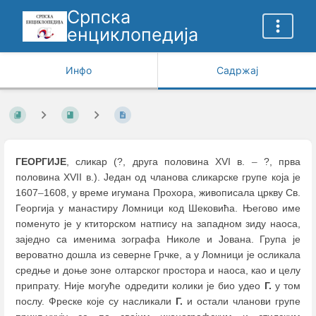
Српска
енциклопедија
Инфо
Садржај
ГЕОРГИЈЕ
, сликар (?, друга половина XVI в.
–
?, прва
половина XVII в.). Један од чланова сликарске групе која је
1607
–
1608, у време игумана Прохора, живописала цркву Св.
Георгија у манастиру Ломници код Шековића. Његово име
поменуто је у ктиторском натпису на западном зиду наоса,
заједно са именима зографа Николе и Јована. Група је
вероватно дошла из северне Грчке, а у Ломници је осликала
средње и доње зоне олтарског простора и наоса, као и целу
припрату. Није могуће одредити колики је био удео
Г.
у том
послу. Фреске које су насликали
Г.
и остали чланови групе