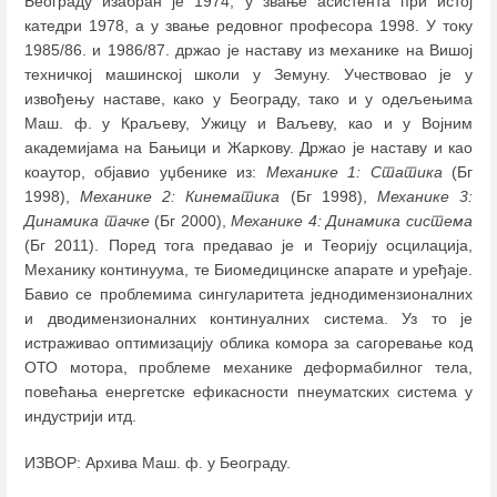
Београду изабран је 1974, у звање асистента при истој
катедри 1978, а у звање редовног професора 1998. У току
1985/86. и 1986/87. држао је наставу из механике на Вишој
техничкој машинској школи у Земуну. Учествовао је у
извођењу наставе, како у Београду, тако и у одељењима
Маш. ф. у Краљеву, Ужицу и Ваљеву, као и у Војним
академијама на Бањици и Жаркову. Држао је наставу и као
коаутор, објавио уџбенике из:
Механике 1: Статика
(Бг
1998),
Механике 2: Кинематика
(Бг 1998),
Механике 3:
Динамика тачке
(Бг 2000),
Механике 4: Динамика система
(Бг 2011). Поред тога предавао је и Теорију осцилација,
Механику континуума, те Биомедицинске апарате и уређаје.
Бавио се проблемима сингуларитета једнодимензионалних
и дводимензионалних континуалних система. Уз то је
истраживао оптимизацију облика комора за сагоревање код
ОТО мотора, проблеме механике деформабилног тела,
повећања енергетске ефикасности пнеуматских система у
индустрији итд.
ИЗВОР: Архива Маш. ф. у Београду.