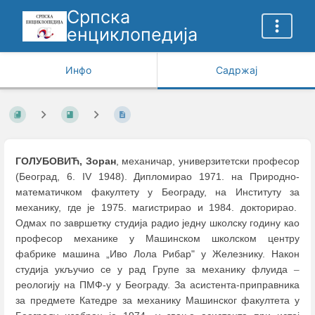
Српска
енциклопедија
Инфо
Садржај
ГОЛУБОВИЋ, Зоран
, механичар, универзитетски професор
(Београд, 6. IV 1948). Дипломирао 1971. на Природно-
математичком факултету у Београду, на Институту за
механику, где је 1975. магистрирао и 1984. докторирао.
Одмах по завршетку студија радио једну школску годину као
професор механике у Машинском школском центру
фабрике машина „Иво Лола Рибар" у Железнику. Након
студија укључио се у рад Групе за механику флуида
–
реологију на ПМФ-у у Београду. За асистента-приправника
за предмете Катедре за механику Машинског факултета у