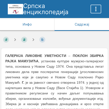
Српска
енциклопедија
Инфо
Садржај
ГАЛЕРИЈА ЛИКОВНЕ УМЕТНОСТИ
–
ПОКЛОН ЗБИРКА
РАЈКА МАМУЗИЋА
, установа културе музејско-галеријског
типа, основана у Новом Саду 1974. Она представља легат
ликовних дела прве послератне генерације југословенских
уметника који је сакупио и Новом Саду поклонио Рајко
Мамузић.
Г.
је за јавност свечано отворена 1974. у једној од
најлепших вила у Новом Саду (Васе Стајића 1). Уговором и
правилником регулисани су начин даљег попуњавања
збирке, организовање изложби, вођење документације итд.
Збирка је и касније увећавана донацијама и кроз откупе