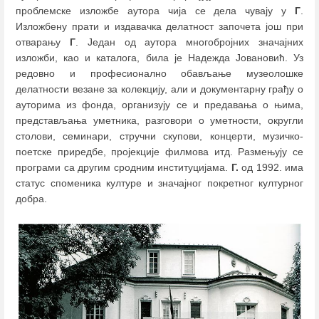
проблемске изложбе аутора чија се дела чувају у
Г
.
Изложбену прати и издавачка делатност започета још при
отварању
Г
. Један од аутора многобројних значајних
изложби, као и каталога, била је Надежда Јовановић. Уз
редовно и професионално обављање музеолошке
делатности везане за колекцију, али и документарну грађу о
ауторима из фонда, организују се и предавања о њима,
представљања уметника, разговори о уметности, округли
столови, семинари, стручни скупови, концерти, музичко-
поетске приредбе, пројекције филмова итд. Размењују се
програми са другим сродним институцијама.
Г.
од 1992. има
статус споменика културе и значајног покретног културног
добра.