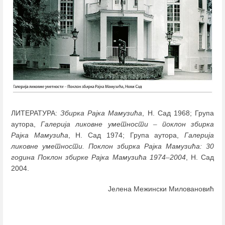
ЛИТЕРАТУРА:
Збирка Рајка Мамузића
, Н. Сад 1968; Група
аутора,
Галерија ликовне уметности
–
поклон збирка
Рајка Мамузића
, Н. Сад 1974; Група аутора,
Галерија
ликовне уметности. Поклон збирка Рајка Мамузића: 30
година Поклон збирке Рајка Мамузића 1974
–
2004
, Н. Сад
2004.
Јелена Межински Миловановић