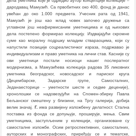
дела уметника које је одредио аутор концепције колекције
–
дародавац Мамузић. Са првобитних око 400, фонд је данас
увећан до око 1.000 предмета. Учесник рата од 1941,
Мамузић је још као млад човек започео дружење са
углавном још неафирмисаним уметницима и од њихових
дела постепено формирао колекцију. Издвајајући скромне
суме као моралну подршку младим ствараоцима, који су
напустили позиције соцреалистичког израза, подржавао је
индивидуализам и право уметника на лични став. Касније су
ови уметници постали носиоци нашег послератног
модернизма, а Мамузићева колекција радова 35 ликовних
уметника београдског, новосадског и париског круга
(Децембарске, Задарске групе, Самосталних,
Једанаесторице
–
уметности шесте и седме деценије),
хронолошки се надовезујући на Спомен-збирку Павла
Бељанског смештену у близини, на Тргу галерија, добија
велик значај.
Г.
има развијену изложбену делатност. Стална
поставка из фонда се допуњује, проширује, мења. Свим
уметницима, заступљеним у колекцији, организоване су
самосталне изложбе. Осим ретроспективних, самосталних,
ауторских и монографских, приређују се и тематске,