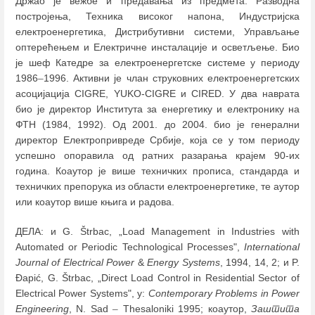
Држао је вежбе и предавања из предмета: Разводна
постројења, Техника високог напона, Индустријска
електроенергетика, Дистрибутивни системи, Управљање
оптерећењем и Електричне инсталације и осветљење. Био
је шеф Катедре за електроенергетске системе у периоду
1986
–
1996. Активни је члан струковних електроенергетских
асоцијација CIGRE, YUKO-CIGRE и CIRED. У два наврата
био је директор Института за енергетику и електронику на
ФТН (1984, 1992). Од 2001. до 2004. био је генерални
директор Електропривреде Србије, која се у том периоду
успешно опоравила од ратних разарања крајем 90-их
година. Коаутор је више техничких прописа, стандарда и
техничких препорука из области електроенергетике, те аутор
или коаутор више књига и радова.
ДЕЛА: и G. Štrbac, „Load Management in Industries with
Automated or Periodic Technological Processes",
International
Journal of Electrical Power
&
Energy Systems
, 1994, 14, 2; и P.
Đapić, G. Štrbac, „Direct Load Control in Residential Sector of
Electrical Power Systems", у:
Contemporary Problems in Power
Engineering
, N. Sad
–
Thesaloniki 1995; коаутор,
Заштита