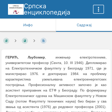
Српска
енциклопедија
Инфо
Садржај
ГЕРИЋ, Љубомир
, инжењер електротехнике,
универзитетски професор (Сента, 10. III 1946). Дипломирао
на Електротехничком факултету у Београду 1971, где је
магистрирао 1976. и докторирао 1984. на проблему
карактеристика уземљивача електроенергетских
постројења. Професионалну активност започео је као
асистент приправник на ЕТФ у Београду. По формирању
Електротехничког одсека на Машинском факултету у Новом
Саду (потом Факултету техничких наука) био биран у сва
звања од асистента (1976) до редовног професора (2001).