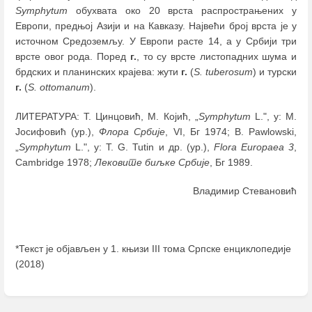
Symphytum
обухвата око 20 врста распрострањених у
Европи, предњој Азији и на Кавказу. Највећи број врста је у
источном Средоземљу. У Европи расте 14, а у Србији три
врсте овог рода. Поред
г.
, то су врсте листопадних шума и
брдских и планинских крајева: жути
г.
(
S. tuberosum
) и турски
г.
(
S. ottomanum
).
ЛИТЕРАТУРА: Т. Цинцовић, М. Којић, „
Symphytum
L.", у: М.
Јосифовић (ур.),
Флора Србије
, VI, Бг 1974; B. Pawlowski,
„
Symphytum
L.", у: T. G. Tutin и др. (ур.),
Flora Europaea 3
,
Cambridge 1978;
Лековите биљке Србије
, Бг 1989.
Владимир Стевановић
*Текст је објављен у 1. књизи III тома Српске енциклопедије
(2018)
Enter
section