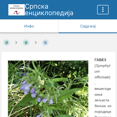
Српска
енциклопедија
Инфо
Садржај
ГАВЕЗ
(
Symphyt
um
officinale
)
,
вишегоди
шња
зељаста
биљка из
породице