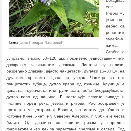
Boraginac
eae.
Ризом му
је меснат,
дебео, са
репастим
задебља
њима.
Стабло је
усправно, високо 50
–
120 цм, покривено једноставним или
двокраким чекињастим длакама. Листови су велики,
разређено длакави, јајасто ланцетасти, дугачки 15
–
30 цм, на
дугачким дршкама. Цваст је увојак. Чашица са пет
ланцетастих зубаца, дупло краћа од крунице. Круница је
цеваста, љубичаста или ружичаста, ређе бледожућкаста,
дупло већа од чашице.
Г.
настањује влажне ливаде и
чистине поред река, језера и ритова. Распрострањен је
претежно у централној Европи, на истоку до Урала и
источне Кине. Унет је у Северну Америку. У Србији је честа
биљка. Од давнина се користи ризом у народној
фармакопеји као лек за зарастање прелома и озледа. Род