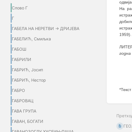
одвија
Слово Г
На ра
истра
Г
добил
истра
ГАБЕЛА НА НЕРЕТВИ → ДРИЈЕВА
1959).
ГАБЕЛИЋ, Смиљка
ЛИТЕР
ГАБОШ
годна
ГАБРИЛИ
ГАБРИЋ, Јосип
ГАБРИЋ, Нестор
*Текст
ГАБРО
ГАБРОВАЦ
Enter
section
ГАВА ГРУПА
select
Претхо
mode
ГАВАН, БОГАТИ
ГЕО
ГАВАНОЗОГЛУ ХУСЕИН-ПАША