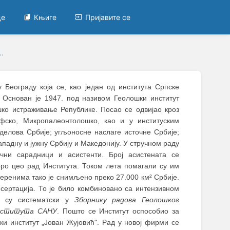
це
Књиге
Пријавите се
.
 Београду која се, као један од института Српске
 Основан је 1947. под називом Геолошки институт
шко истраживање Републике. Посао се одвијао кроз
фско, Микропалеонтолошко, као и у институским
делова Србије; угљоносне наслаге источне Србије;
падну и јужну Србију и Македонију. У стручном раду
чни сарадници и асистенти. Број асистената се
оро цео рад Института. Током лета помагали су им
теренима тако је снимљено преко 27.000 км² Србије.
исертација. То је било комбиновано са интензивном
и су систематски у
Зборнику радова Геолошког
института САНУ
. Пошто се Институт оспособио за
и институт „Јован Жујовић". Рад у новој фирми се