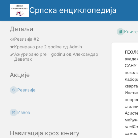
Српска енциклопедија
Детаљи
Књиге
Ревизија #2
Креирано
pre 2 godine
oд
Admin
ГЕОЛ
Ажурирано
pre 1 godinu
од
Александар
Деветак
акаде
САНУ.
некол
Акције
лабор
кварта
Ревизије
Инсти
непре
стални
Извоз
Асист
међун
инст
Навигација кроз књигу
самос