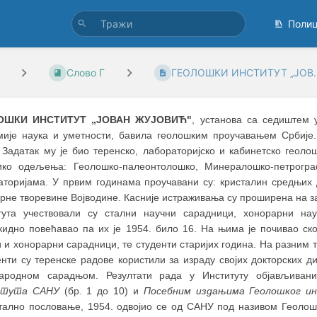
Поли
Слово Г
ГЕОЛОШКИ ИНСТИТУТ „ЈОВ..
ОШКИ ИНСТИТУТ „ЈОВАН ЖУЈОВИЋ"
, установа са седиштем у
мије наука и уметности, бавила геолошким проучавањем Србије.
 Задатак му је био теренско, лабораторијско и кабинетско геоло
ико одељења: Геолошко-палеонтолошко, Минералошко-петрогра
аторијама. У првим годинама проучавани су: кристалин средњих 
рне творевине Војводине. Касније истраживања су проширена на за
тута учествовали су стални научни сарадници, хонорарни нау
кидно повећавао па их је 1954. било 16. На њима је почивао ск
 и хонорарни сарадници, те студенти старијих година. На разним 
енти су теренске радове користили за израду својих докторских д
ародном сарадњом. Резултати рада у Институту објављиван
итута САНУ
(бр. 1 до 10) и
Посебним издањима Геолошког 
тално пословање, 1954. одвојио се од САНУ под називом Геолошк