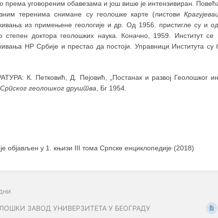
о према уговореним обавезама и још више је интензивиран. Повећан
зним теренима снимане су геолошке карте (листови
Крагујева
живања из примењене геологије и др. Од 1956. пристигле су и од
о степен доктора геолошких наука. Коначно, 1959. Институт се
живања НР Србије и престао да постоји. Управници Института су 
АТУРА: К. Петковић, Д. Пејовић, „Постанак и развој Геолошког ин
 Српског геолошког друштва
, Бг 1954.
 је објављен у 1. књизи III тома Српске енциклопедије (2018)
дни
ЛОШКИ ЗАВОД УНИВЕРЗИТЕТА У БЕОГРАДУ