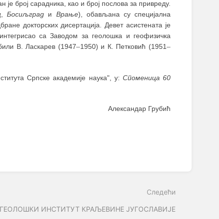
 је број сарадника, као и број послова за привреду.
ц
,
Босиљград
и
Врање
), обављана су специјална
бране докторских дисертација. Девет асистената је
 интегрисао са Заводом за геолошка и геофизичка
били В. Ласкарев (1947
–
1950) и К. Петковић (1951
–
ститута Српске академије наука", у:
Споменица 60
Александар Грубић
Следећи
ГЕОЛОШКИ ИНСТИТУТ КРАЉЕВИНЕ ЈУГОСЛАВИЈЕ