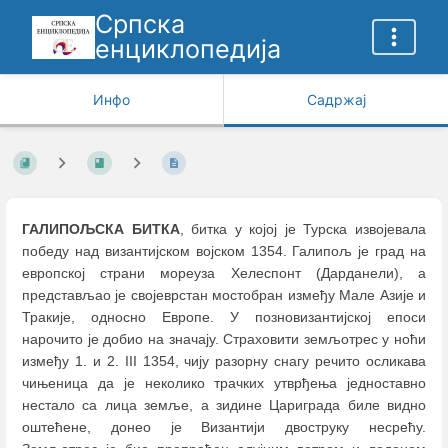
Српска
енциклопедија
Инфо
Садржај
ГАЛИПОЉСКА БИТКА
, битка у којој је Турска извојевала
победу над византијском војском 1354. Галипољ је град на
европској страни мореуза Хелеспонт (Дарданели), а
представљао је својеврстан мостобран између Мале Азије и
Тракије, односно Европе. У позновизантијској епоси
нарочито је добио на значају. Страховити земљотрес у ноћи
између 1. и 2. III 1354, чију разорну снагу речито осликава
чињеница да је неколико трачких утврђења једноставно
нестало са лица земље, а зидине Цариграда биле видно
оштећене, донео је Византији двоструку несрећу.