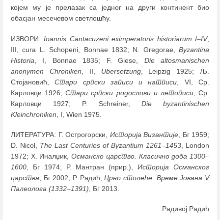
којем му је прелазак са једног на други континент био
обасјан месечевом светлошћу.
ИЗВОРИ:
Ioannis Cantacuzeni eximperatoris historiarum I
–
IV
,
III, cura L. Schopeni, Bonnae 1832; N. Gregorae,
Byzantina
Historia
, I, Bonnae 1835; F. Giese,
Die аltosmanischen
anonymen Chroniken
, II,
Übersetzung
, Leipzig 1925; Љ.
Стојановић,
Стари српски записи и натписи
, VI, Ср.
Карловци 1926;
Стари српски родослови и летописи
, Ср.
Карловци 1927; P. Schreiner,
Die byzantinischen
Kleinchroniken
, I, Wien 1975.
ЛИТЕРАТУРА: Г. Острогорски,
Историја Византије
, Бг 1959;
D. Nicol,
The Last Centuries of Byzantium 1261
–
1453
, London
1972; Х. Иналџик,
Османско царство. Класично доба 1300
–
1600
, Бг 1974; Р. Мантран (прир.),
Историја Османског
царства
, Бг 2002; Р. Радић,
Црно столеће. Време Јована V
Палеолога (1332
–
1391)
, Бг 2013.
Радивој Радић