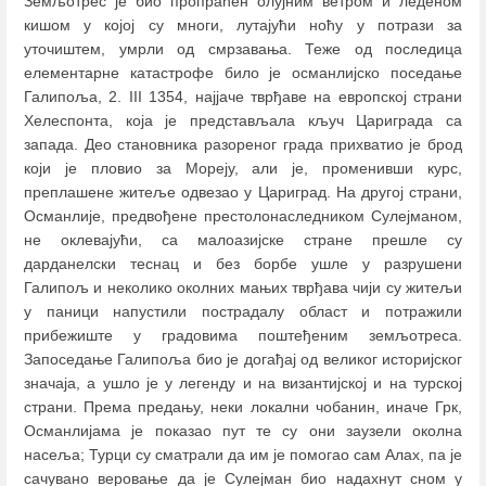
Земљотрес је био пропраћен олујним ветром и леденом
кишом у којој су многи, лутајући ноћу у потрази за
уточиштем, умрли од смрзавања. Теже од последица
елементарне катастрофе било је османлијско поседање
Галипоља, 2. III 1354, најјаче тврђаве на европској страни
Хелеспонта, која је представљала кључ Цариграда са
запада. Део становника разореног града прихватио је брод
који је пловио за Мореју, али је, променивши курс,
преплашене житеље одвезао у Цариград. На другој страни,
Османлије, предвођене престолонаследником Сулејманом,
не оклевајући, са малоазијске стране прешле су
дарданелски теснац и без борбе ушлe у разрушени
Галипољ и неколико околних мањих тврђава чији су житељи
у паници напустили пострадалу област и потражили
прибежиште у градовима поштеђеним земљотреса.
Запоседање Галипоља био је догађај од великог историјског
значаја, а ушло је у легенду и на византијској и на турској
страни. Према предању, неки локални чобанин, иначе Грк,
Османлијама је показао пут те су они заузели околна
насеља; Турци су сматрали да им је помогао сам Алах, па је
сачувано веровање да је Сулејман био надахнут сном у