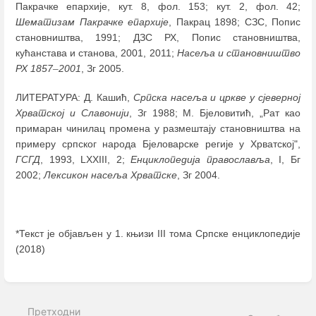
Пакрачке епархије, кут. 8, фол. 153; кут. 2, фол. 42;
Шематизам Пакрачке епархије
, Пакрац 1898; СЗС, Попис
становништва, 1991; ДЗС РХ, Попис становништва,
кућанстава и станова, 2001, 2011;
Насеља и становништво
РХ
1857
–
2001
, Зг 2005.
ЛИТЕРАТУРА: Д. Кашић,
Српска насеља и цркве у сјеверној
Хрватској и Славонији
, Зг 1988; М. Бјеловитић, „Рат као
примаран чинилац промена у размештају становништва на
примеру српског народа Бјеловарске регије у Хрватској",
ГСГД
, 1993, LXXIII, 2;
Енциклопедија православља
, I, Бг
2002;
Лексикон насеља Хрватске
, Зг 2004.
*Текст је објављен у 1. књизи III тома Српске енциклопедије
(2018)
Enter
section
select
Претходни
mode