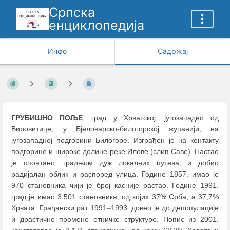
Српска
енциклопедија
Инфо
Садржај
ГРУБИШНО ПОЉЕ
, град у Хрватској, југозападно од
Вировитице, у Бјеловарско-билогорској жупанији, на
југозападној подгорини Билогоре. Изграђен је на контакту
подгорине и широке долине реке Илове (слив Саве). Настао
је спонтано, градњом дуж локалних путева, и добио
радијалан облик и распоред улица. Године 1857. имао је
970 становника чији је број касније растао. Године 1991.
град је имао 3.501 становника, од којих 37% Срба, а 37,7%
Хрвата. Грађански рат 1991
–
1993. довео је до депопулације
и драстичне промене етничке структуре. Попис из 2001.