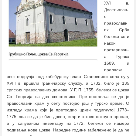
XVI в.
Досељавањ
е
православн
их Срба
бележи се и
након
протеривањ
а Турака
1689. и
преласка
овог подручја под хабзбуршку власт. Становници села су у
XVIII в. вршили граничарску службу, а 1732. било је 135
српских православних домова. У
Г. П.
1755. бележи се црква
Св. Георгија са два свештеника. Претпоставља се да је
православни храм у селу постојао још у турско време. О
изгледу храма који је претходио цркви подигнутој 1773
–
1775. зна се да је био дрвен, стар и готово потпуно пропао,
а у сачуваном инвентару из 1772. бележи се намера
подизања нове цркве. Наредне године забележено је да ће