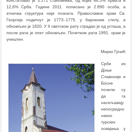
констатовао је 3.171 становника, од којих 68,3% Хрвата и
12,6% Срба. Године 2011. пописано је 2.890 особа, а
етничка структура није позната. Православни храм Св.
Георгија подигнут је 1773
–
1775. у барокним стилу, а
обновљен је 1820. У II светском рату страдао је од усташа, а
после рата је опет обновљен. Почетком рата 1991. храм је
уништен.
Мирко Грчић
Срби из
Доње
Славоније и
Босне
почели су
да га
насељавају
непосредно
након
турских
освајања у