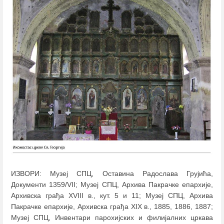
ИЗВОРИ: Музеј СПЦ, Оставина Радослава Грујића,
Документи 1359/VII; Музеј СПЦ, Архива Пакрачке епархије,
Архивска грађа XVIII в., кут. 5 и 11; Музеј СПЦ, Архива
Пакрачке епархије, Архивска грађа XIX в., 1885, 1886, 1887;
Музеј СПЦ, Инвентари парохијских и филијалних цркава