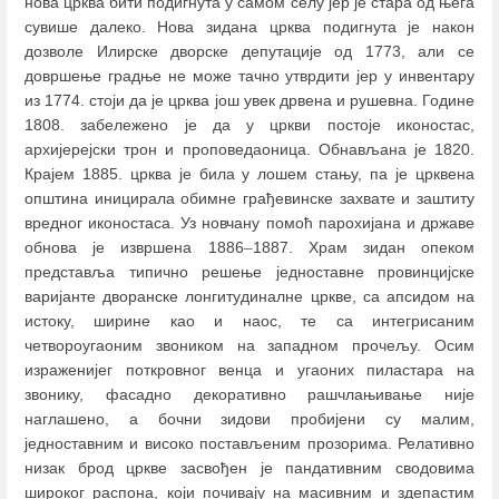
нова црква бити подигнута у самом селу јер је стара од њега
сувише далеко. Нова зидана црква подигнута је након
дозволе Илирске дворске депутације од 1773, али се
довршење градње не може тачно утврдити јер у инвентару
из 1774. стоји да је црква још увек дрвена и рушевна. Године
1808. забележено је да у цркви постоје иконостас,
архијерејски трон и проповедаоница. Обнављана је 1820.
Крајем 1885. црква је била у лошем стању, па је црквена
општина иницирала обимне грађевинске захвате и заштиту
вредног иконостаса. Уз новчану помоћ парохијана и државе
обнова је извршена 1886
–
1887. Храм зидан опеком
представља типично решење једноставне провинцијске
варијанте дворанске лонгитудиналне цркве, са апсидом на
истоку, ширине као и наос, те са интегрисаним
четвoроугаоним звоником на западном прочељу. Осим
израженијег поткровног венца и угаоних пиластара на
звонику, фасадно декоративно рашчлањивање није
наглашено, а бочни зидови пробијени су малим,
једноставним и високо постављеним прозорима. Релативно
низак брод цркве засвођен је пандативним сводовима
широког распона, који почивају на масивним и здепастим