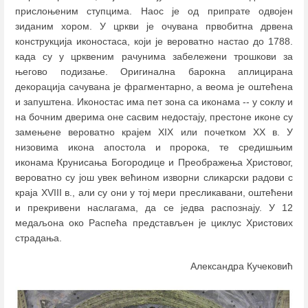
прислоњеним ступцима. Наос је од припрате одвојен
зиданим хором. У цркви је очувана првобитна дрвена
конструкција иконостаса, који је вероватно настао до 1788.
када су у црквеним рачунима забележени трошкови за
његово подизање. Оригинална барокна аплицирана
декорација сачувана је фрагментарно, а веома је оштећена
и запуштена. Иконостас има пет зона са иконама -- у соклу и
на бочним дверима оне сасвим недостају, престоне иконе су
замењене вероватно крајем XIX или почетком XX в. У
низовима икона апостола и пророка, те средишњим
иконама Крунисања Богородице и Преображења Христовог,
вероватно су још увек већином изворни сликарски радови с
краја XVIII в., али су они у тој мери пресликавани, оштећени
и прекривени наслагама, да се једва распознају. У 12
медаљона око Распећа представљен је циклус Христових
страдања.
Александра Кучековић