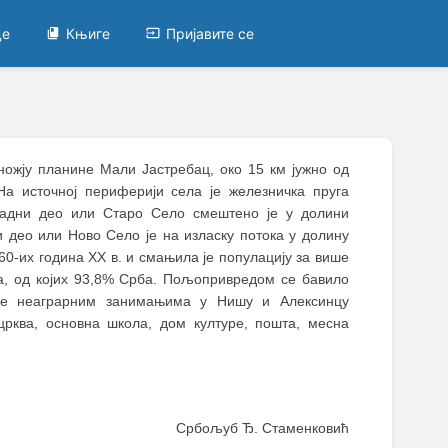
це
Књиге
Пријавите се
ножју планине Мали Јастребац, око 15 км јужно од
На источној периферији села је железничка пруга
адни део или Старо Село смештено је у долини
и део или Ново Село је на изласку потока у долину
60-их година XX в. и смањила је популацију за више
ка, од којих 93,8% Срба. Пољопривредом се бавило
 се неаграрним занимањима у Нишу и Алексинцу
црква, основна школа, дом културе, пошта, месна
Србољуб Ђ. Стаменковић