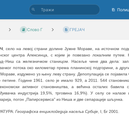
Поли
Слово Г
ГРЕЈАЧ
АЧ
, село на левој страни долине Јужне Мораве, на источном под
нског центра Алексинца, с којим је повезано локалним путем. 
ад
–
Ниш са железничком станицом. Насеље чине два дела: зап
вачког потока око километар према планинској подгорини, а друг
Мораве, издужено уз њену леву страну. Депопулација се појавила 
е петине. Године 1961. село је имало 929, а 2011. 544 становни
економски активног становништва, а већина осталих бавила
ађивачка индустрија 19,5%, трговина 16,9%). У селу се налазе 
арија, погон „Папирсервиса" из Ниша и две сепарације шљунка.
РАТУРА:
Географска енциклопедија насеља Србије
, I, Бг 2001.