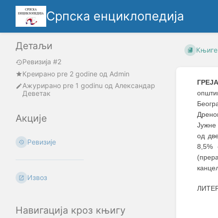
Српска енциклопедија
Детаљи
Књиге
Ревизија #2
Креирано
pre 2 godine
oд
Admin
ГРЕЈ
Ажурирано
pre 1 godinu
од
Александар
Деветак
општи
Беогр
Дрено
Акције
Јужне 
од дв
Ревизије
8,5% 
(прер
канцел
Извоз
ЛИТЕ
Навигација кроз књигу