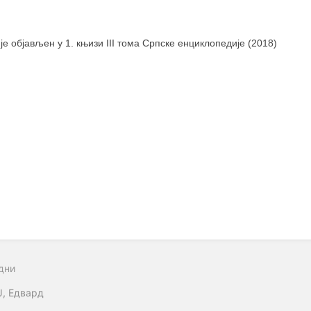
 је објављен у 1. књизи III тома Српске енциклопедије (2018)
дни
Ј, Едвард