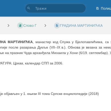
Поли
Слово Г
ГРАДИНА МАРТИНИЋКА
ИНА МАРТИНИЋКА
, манастир код Спужа у Бјелопавлићима, са 
опије после разарања Дукље (VII
–
IX в.). Обнова је везана за не
е на празник Чуда арханђела Михаила у Хони (6/19. септембар). У 
РАТУРА:
Црква
, календар СПП за 2006.
 је објављен у 1. књизи III тома Српске енциклопедије (2018)