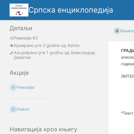
Српска енциклопедија
Детаљи
Књиге
Ревизија #2
Креирано
pre 2 godine
oд
Admin
ГРАД
Ажурирано
pre 1 godinu
од
Александар
Деветак
еписк
годишњ
Акције
ЛИТЕ
Ревизије
Извоз
*Текст
Enter
Навигација кроз књигу
section