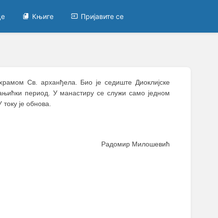
це
Књиге
Пријавите се
храмом Св. арханђела. Био је седиште Диоклијске
мањићки период. У манастиру се служи само једном
току је обнова.
Радомир Милошевић