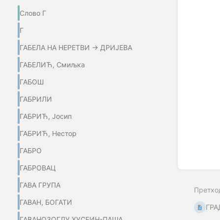
select
mode
Слово Г
Г
ГАБЕЛА НА НЕРЕТВИ → ДРИЈЕВА
ГАБЕЛИЋ, Смиљка
ГАБОШ
ГАБРИЛИ
ГАБРИЋ, Јосип
ГАБРИЋ, Нестор
ГАБРО
ГАБРОВАЦ
ГАВА ГРУПА
Претхо
ГАВАН, БОГАТИ
ГРА
ГАВАНОЗОГЛУ ХУСЕИН-ПАША