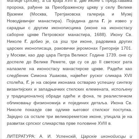
Матице српске), а са краја XVII в. две иконе с представама
пророка, рађене за Преображенску цркву у селу Велике
Вјаземи (Москва, Третјаковска галерија и Музеј
Новодјевичјег манастира). Поједина дела
Г.
је извео у
сарадњи с другим иконописцима (иконе на иконостасу
саборне цркве Петровског манастира, 1688). Икону Св.
Николе
Г.
добио је, са још три иконе, радовима других
царских иконописаца, раковички јеромонах Григорије 1701.
у Москви, као дар цара Петра Великог. Године 1739. оне су
доспеле до Велике Ремете, где су се до II светског рата
налазиле на иконостасу манастирске цркве. Радећи као
следбеник Симона Ушакова, највећег руског сликара XVII
столећа,
Г.
је на својим иконама остварио успешну синтезу
византијских и западњачких стилских елемената, испољену
у традиционалној обради одеће и фона, те реалистичком
обликовању физиономија и појединих детаља. Икона Св.
Николе показује све одлике његовог стилског поступка.
Заједно са остале три великореметске иконе, утицала је на
развитак српског сликарства прве половине XVIII в.
ЛИТЕРАТУРА: А. И. Успенскій,
Царскіе иконописцы и