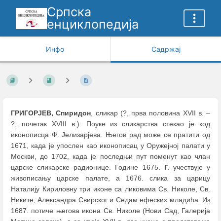
Српска
енциклопедија
Инфо
Садржај
ГРИГОРЈЕВ, Спиридон
, сликар (?, прва половина XVII в.
–
?, почетак XVIII в.). Поуке из сликарства стекао је код
иконописца Ф. Јелизарјева. Његов рад може се пратити oд
1671, када је упослен као иконописац у Оружејној палати у
Москви, до 1702, када је последњи пут поменут као члан
царске сликарске радионице. Године 1675.
Г.
учествује у
живописању царске палате, а 1676. слика за царицу
Наталију Кириловну три иконе са ликовима Св. Николе, Св.
Никите, Александра Свирског и Седам ефеских младића. Из
1687. потиче његова икона Св. Николе (Нови Сад, Галерија