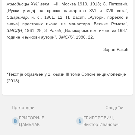
живописцы XVII века
, I
–
II, Москва 1910, 1913; С. Петковић,
„Руски утицај на српско сликарство XVI и XVII века",
Старинар
, н. с., 1961, 12; П. Васић, „Аутори, порекло и
значај престоних икона из манастира Велике Ремете",
ЗМСДН
, 1961, 28; З. Ракић, „Великореметске иконе из 1687.
године и њихови аутори",
ЗМСЛУ
, 1986, 22.
Зоран Ракић
*Текст је објављен у 1. књизи III тома Српске енциклопедије
(2018)
Enter
section
select
Претходни
Следећи
mode
ГРИГОРИЈЕ
ГРИГОРОВИЧ,
ЦАМБЛАК
Виктор Иванович