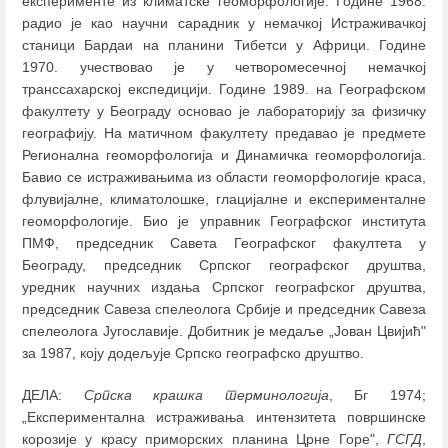
експерименте из климатске геоморфологије. Године 1968.
радио је као научни сарадник у немачкој Истраживачкој
станици Бардаи на планини Тибетси у Африци. Године
1970. учествовао је у четворомесечној немачкој
транссахарској експедицији. Године 1989. на Географском
факултету у Београду основао је лабораторију за физичку
географију. На матичном факултету предавао је предмете
Регионална геоморфологија и Динамичка геоморфологија.
Бавио се истраживањима из области геоморфологије краса,
флувијалне, климатолошке, глацијалне и експерименталне
геоморфологије. Био је управник Географског института
ПМФ, председник Савета Географског факултета у
Београду, председник Српског географског друштва,
уредник научних издања Српског географског друштва,
председник Савеза спелеолога Србије и председник Савеза
спелеолога Југославије. Добитник је медаље „Јован Цвијић"
за 1987, коју додељује Српско географско друштво.
ДЕЛА:
Српска крашка терминологија
, Бг 1974;
„Експериментална истраживања интензитета површинске
корозије у красу приморских планина Црне Горе",
ГСГД
,