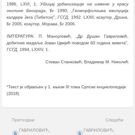
1986, LXVI, 1;
Утицај урбанизације на измене у красу
околине Београда
, Бг 1990; „Геоморфолошка еволуција
калдере Јега (Тибетси)",
ГСГД
, 1992, LXXII; коаутор,
Дрина
,
Бг 2005; коаутор,
Морава
, Бг 2006.
ЛИТЕРАТУРА: П. Манојловић, „Др Душан Гавриловић,
добитник медаље Јован Цвијић поводом 60 година живота",
ГСГД
, 1994, LXXIV, 1.
Стеван Станковић; Владимир М. Николић
*Текст је објављен у 1. књизи III тома Српске енциклопедије
(2018)
Enter
section
select
Претходни
Следећи
mode
ГАВРИЛОВИЋ,
ГАВРИЛОВИЋ,