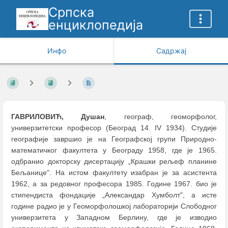
Српска
енциклопедија
Инфо
Садржај
ГАВРИЛОВИЋ, Душан
, географ, геоморфолог,
универзитетски професор (Београд 14. IV 1934). Студије
географије завршио је на Географској групи Природно-
математичког факултета у Београду 1958, где је 1965.
одбранио докторску дисертацију „Крашки рељеф планине
Бељанице". На истом факултету изабран је за асистента
1962, а за редовног професора 1985. Године 1967. био је
стипендиста фондације „Александар Хумболт", а исте
године радио је у Геоморфолошкој лабораторији Слободног
универзитета у Западном Берлину, где је изводио