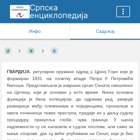
Српска
енциклопедија
Инфо
Садржај
ГВАРДИЈА
, регуларни оружани одред у Црној Гори који је
формиран 1831. на почетку владе Петра II Петровића
Његоша. Представљала је извршни орган Сената смештеног
на Цетињу, који је основан у исто време. Њена основна
функција је била полицијска: да одржава ред, умирује
размирице међу племенима и појединцима, проналази и
хвата починиоце тежих преступа, предаје их у даљу судску
процедуру, прикупља глобе, чува границе. У њеној
надлежности су се налазили и судски послови, али само за
мање спорове, док су већи упућивани на Сенат, који је био