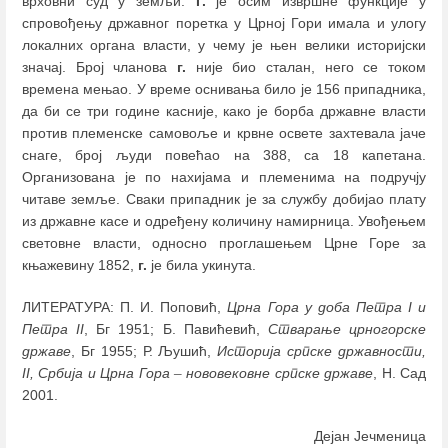
врховни суд у земљи.
Г.
је осим извршне функције у
спровођењу државног поретка у Црној Гори имала и улогу
локалних органа власти, у чему је њен велики историјски
значај. Број чланова
г.
није био сталан, него се током
времена мењао. У време оснивања било је 156 припадника,
да би се три године касније, како је борба државне власти
против племенске самовоље и крвне освете захтевала јаче
снаге, број људи повећао на 388, са 18 капетана.
Организована је по нахијама и племенима на подручју
читаве земље. Сваки припадник је за службу добијао плату
из државне касе и одређену количину намирница. Увођењем
световне власти, односно проглашењем Црне Горе за
књажевину 1852,
г.
је била укинута.
ЛИТЕРАТУРА: П. И. Поповић,
Црна Гора у доба Петра I и
Петра II
, Бг 1951; Б. Павићевић,
Стварање црногорске
државе
, Бг 1955; Р. Љушић,
Историја српске државности,
II, Србија и Црна Гора
–
нововековне српске државе
, Н. Сад
2001.
Дејан Јечменица