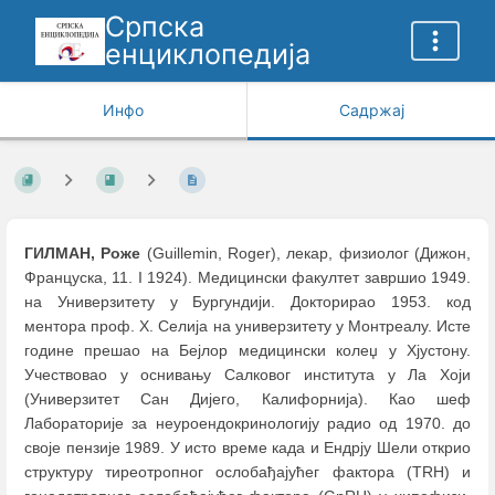
Српска
енциклопедија
Инфо
Садржај
ГИЛМАН, Роже
(Guillemin, Roger), лекар, физиолог (Дижон,
Француска, 11. I 1924). Медицински факултет завршио 1949.
на Универзитету у Бургундији. Докторирао 1953. код
ментора проф. Х. Селија на универзитету у Монтреалу. Исте
године прешао на Бејлор медицински колеџ у Хјустону.
Учествовао у оснивању Салковог института у Ла Хоји
(Универзитет Сан Дијего, Калифорнија). Као шеф
Лабораторије за неуроендокринологију радио од 1970. до
своје пензије 1989. У исто време када и Ендрју Шели открио
структуру тиреотропног ослобађајућег фактора (TRH) и