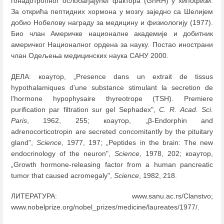
гонадотропног ослобађајућег фактора (GnRH) у хипофизи.
За открића пептидних хормона у мозгу заједно са Шелијем
добио Нобелову награду за медицину и физиологију (1977).
Био члан Америчке националне академије и добитник
америчког Националног ордена за науку. Постао инострани
члан Одељења медицинских наука САНУ 2000.
ДЕЛА: коаутор, „Presence dans un extrait de tissus
hypothalamiques d'une substance stimulant la sеcrеtion de
l'hormone hypophysaire thyrеotrope (TSH). Premiere
purification par filtration sur gel Sephadex",
C. R. Acad. Sci.
Paris
, 1962, 255; коаутор, „β-Endorphin and
adrenocorticotropin are secreted concomitantly by the pituitary
gland",
Science
, 1977, 197; „Peptides in the brain: The new
endocrinology of the neuron",
Science
, 1978, 202; коаутор,
„Growth hormone-releasing factor from a human pancreatic
tumor that caused acromegaly",
Science
, 1982, 218.
ЛИТЕРАТУРА: www.sanu.ac.rs/Clanstvo;
www.nobelprize.org/nobel_prizes/medicine/laureates/1977/.