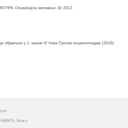
РАТУРА:
Олимпијски вековник
, Бг 2012.
 је објављен у 1. књизи III тома Српске енциклопедије (2018)
дни
ЧЕВИЋ, Божо