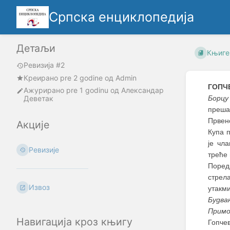
Српска енциклопедија
Детаљи
Књиге
Ревизија #2
Креирано
pre 2 godine
oд
Admin
ГОПЧ
Ажурирано
pre 1 godinu
од
Александар
Деветак
Борцу
преша
Првенс
Акције
Купа 
је чл
Ревизије
треће 
Поред
стрел
Извоз
утакм
Будва
Примо
Навигација кроз књигу
Гопчев