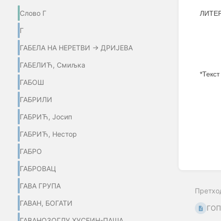
Слово Г
ЛИТЕ
Г
ГАБЕЛА НА НЕРЕТВИ → ДРИЈЕВА
ГАБЕЛИЋ, Смиљка
*Текст
ГАБОШ
Enter
ГАБРИЛИ
section
select
ГАБРИЋ, Јосип
mode
ГАБРИЋ, Нестор
ГАБРО
ГАБРОВАЦ
ГАВА ГРУПА
Претхо
ГАВАН, БОГАТИ
ГОП
ГАВАНОЗОГЛУ ХУСЕИН-ПАША