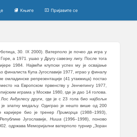
це
Књиге
Пријавите се
ботица, 30. IX 2000). Ватерполо је почео да игра у
 Горе, а 1971. ушао у Другу савезну лигу. После тога
ријере 1984. Највећи клупски успех му је освајање
ао финалиста Купа Југославије 1977, играо у финалу
е омладинске репрезентације (41 утакмица) постао
о место на Европском првенству у Јенчепингу 1977,
ијским играма у Москви 1980, где је дао 14 голова.
 Лос Анђелесу други, где је с 23 гола био најбољи
 је златну медаљу. Одиграо је нешто више од 200
ке каријере био је тренер
Приморца
(1988
–
1993),
Републике Југославије,
Ниша
(1996
–
1998), поново
2002. одржава Меморијални ватерполо турнир „Зоран