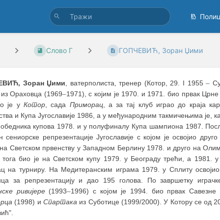
Поли
Слово Г
ГОПЧЕВИЋ, Зоран Џими
ЕВИЋ, Зоран Џими
, ватерполиста, тренер (Котор, 29. I 1955
–
Су
из Ораховца (1969
–
1971), с којим је 1970. и 1971. био првак Црне
о је у
Котор
, сада
Приморац
, а за тај клуб играо до краја ка
тва и Купа Југославије 1986, а у међународним такмичењима је, к
победника купова 1978. и у полуфиналу Купа шампиона 1987. Посл
ан сениорске репрезентације Југославије с којом је освојио друг
на Светском првенству у Западном Берлину 1978. и друго на Олимп
 тога био је на Светском купу 1979. у Београду трећи, а 1981. у
ац на турниру. На Медитеранским играма 1979. у Сплиту освојио
ица за репрезентацију и дао 195 голова. По завршетку играч
нске
ривијере
(1993
–
1996) с којом је 1994. био првак Савезне 
рца
(1998) и
Спартака
из Суботице (1999/2000). У Котору се од 
ић".